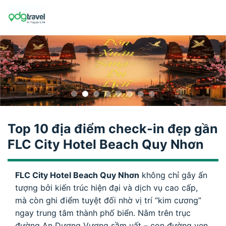
Skip
to
content
Top 10 địa điểm check-in đẹp gần
FLC City Hotel Beach Quy Nhơn
FLC City Hotel Beach Quy Nhơn
không chỉ gây ấn
tượng bởi kiến trúc hiện đại và dịch vụ cao cấp,
mà còn ghi điểm tuyệt đối nhờ vị trí “kim cương”
ngay trung tâm thành phố biển. Nằm trên trục
đường An Dương Vương sầm uất – con đường ven