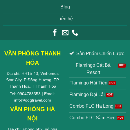
Blog
Liên hệ
VĂN PHÒNG THANH
Sản Phẩm Chiến Lược
HÓA
Flamingo Cát Bà
Resort
Địa chỉ: HH15-43, Vinhomes
Star City, P Đông Hương, TP
Flamingo Hải Tiến
Thanh Hóa, T Thanh Hóa
Tel: 0904788353 | Email:
Flamingo Đại Lải
info@odgtravel.com
Combo FLC Hạ Long
VĂN PHÒNG HÀ
NỘI
Combo FLC Sầm Sơn
Địa chỉ: Phòng 602, số nhà