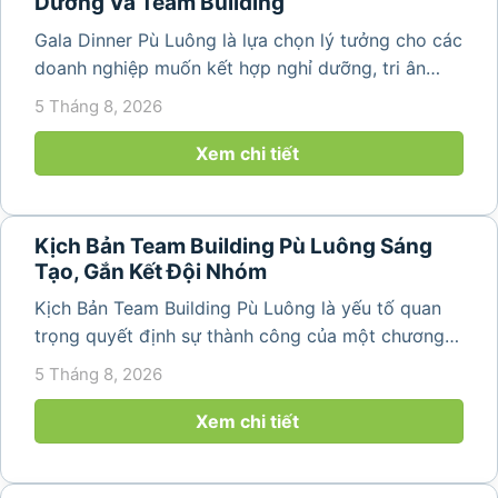
Dưỡng Và Team Building
Gala Dinner Pù Luông là lựa chọn lý tưởng cho các
doanh nghiệp muốn kết hợp nghỉ dưỡng, tri ân
nhân viên và xây dựng tinh thần đồng đội trong
5 Tháng 8, 2026
không gian thiên nhiên yên bình. Với khung cảnh
núi rừng hùng vĩ, không khí...
Xem chi tiết
Kịch Bản Team Building Pù Luông Sáng
Tạo, Gắn Kết Đội Nhóm
Kịch Bản Team Building Pù Luông là yếu tố quan
trọng quyết định sự thành công của một chương
trình du lịch doanh nghiệp. Một kịch bản được xây
5 Tháng 8, 2026
dựng bài bản không chỉ mang đến những phút
giây vui vẻ, sôi động mà còn...
Xem chi tiết