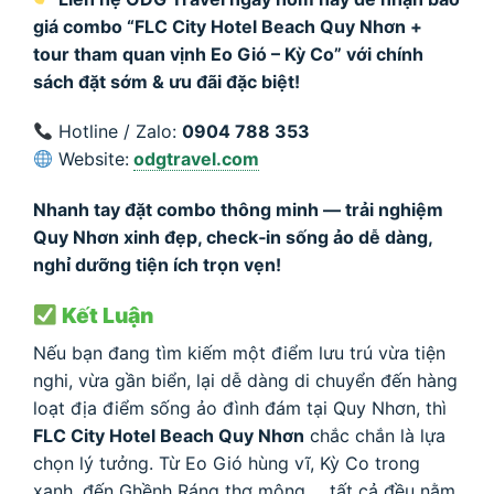
giá combo “FLC City Hotel Beach Quy Nhơn +
tour tham quan vịnh Eo Gió – Kỳ Co” với chính
sách đặt sớm & ưu đãi đặc biệt!
Hotline / Zalo:
0904 788 353
Website:
odgtravel.com
Nhanh tay đặt combo thông minh — trải nghiệm
Quy Nhơn xinh đẹp, check‑in sống ảo dễ dàng,
nghỉ dưỡng tiện ích trọn vẹn!
Kết Luận
Nếu bạn đang tìm kiếm một điểm lưu trú vừa tiện
nghi, vừa gần biển, lại dễ dàng di chuyển đến hàng
loạt địa điểm sống ảo đình đám tại Quy Nhơn, thì
FLC City Hotel Beach Quy Nhơn
chắc chắn là lựa
chọn lý tưởng. Từ Eo Gió hùng vĩ, Kỳ Co trong
xanh, đến Ghềnh Ráng thơ mộng…, tất cả đều nằm