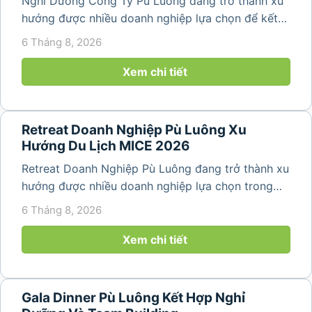
Nghỉ Dưỡng Công Ty Pù Luông đang trở thành xu
hướng được nhiều doanh nghiệp lựa chọn để kết
hợp giữa nghỉ ngơi, tái tạo năng lượng và xây
6 Tháng 8, 2026
dựng tinh thần đồng đội. Thay vì những chuyến du
lịch đơn thuần, nhiều công ty...
Xem chi tiết
Retreat Doanh Nghiệp Pù Luông Xu
Hướng Du Lịch MICE 2026
Retreat Doanh Nghiệp Pù Luông đang trở thành xu
hướng được nhiều doanh nghiệp lựa chọn trong
năm 2026 khi nhu cầu kết hợp nghỉ dưỡng, hội
6 Tháng 8, 2026
họp và gắn kết đội ngũ ngày càng tăng. Không chỉ
mang đến khoảng thời gian thư giãn...
Xem chi tiết
Gala Dinner Pù Luông Kết Hợp Nghỉ