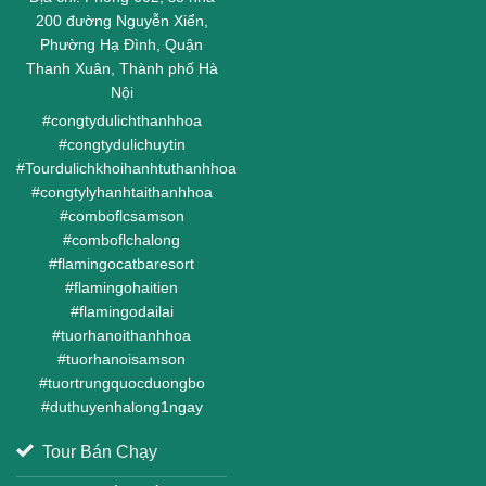
200 đường Nguyễn Xiển,
Phường Hạ Đình, Quận
Thanh Xuân, Thành phố Hà
Nội
#
congtydulichthanhhoa
#
congtydulichuytin
#
Tourdulichkhoihanhtuthanhhoa
#
congtylyhanhtaithanhhoa
#
comboflcsamson
#
comboflchalong
#
flamingocatbaresort
#
flamingohaitien
#
flamingodailai
#
tuorhanoithanhhoa
#
tuorhanoisamson
#
tuortrungquocduongbo
#
duthuyenhalong1ngay
Tour Bán Chạy