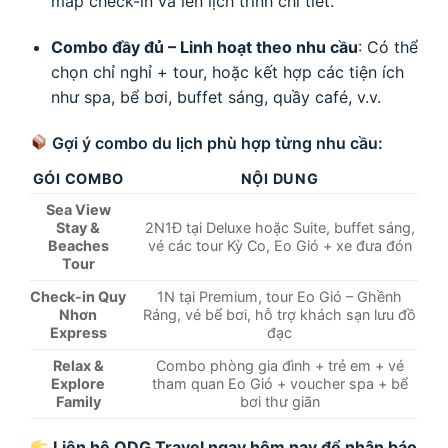
map check-in và lên lịch trình chi tiết.
Combo đầy đủ – Linh hoạt theo nhu cầu
: Có thể
chọn chỉ nghỉ + tour, hoặc kết hợp các tiện ích
như spa, bể bơi, buffet sáng, quầy café, v.v.
Gợi ý combo du lịch phù hợp từng nhu cầu:
GÓI COMBO
NỘI DUNG
Sea View
Stay &
2N1Đ tại Deluxe hoặc Suite, buffet sáng,
Beaches
vé các tour Kỳ Co, Eo Gió + xe đưa đón
Tour
Check-in Quy
1N tại Premium, tour Eo Gió – Ghềnh
Nhơn
Ráng, vé bể bơi, hỗ trợ khách sạn lưu đồ
Express
đạc
Relax &
Combo phòng gia đình + trẻ em + vé
Explore
tham quan Eo Gió + voucher spa + bể
Family
bơi thư giãn
Liên hệ ODG Travel ngay hôm nay để nhận báo