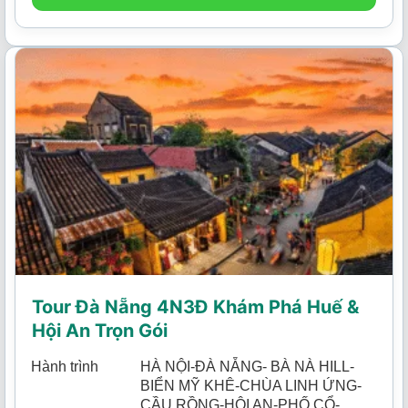
Tour Đà Nẵng 4N3Đ Khám Phá Huế &
Hội An Trọn Gói
Hành trình
HÀ NỘI-ĐÀ NẴNG- BÀ NÀ HILL-
BIỂN MỸ KHÊ-CHÙA LINH ỨNG-
CẦU RỒNG-HỘI AN-PHỐ CỔ-