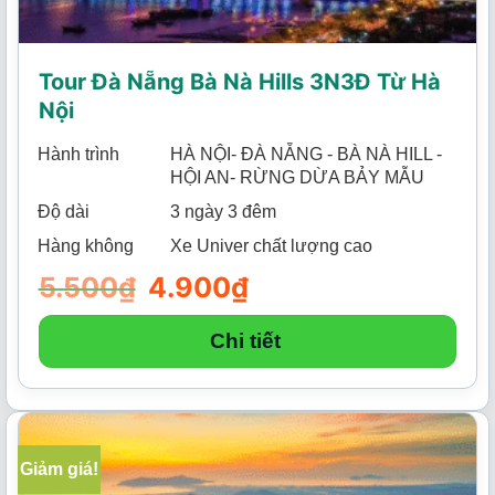
Tour Đà Nẵng Bà Nà Hills 3N3Đ Từ Hà
Nội
Hành trình
HÀ NỘI- ĐÀ NẴNG - BÀ NÀ HILL -
HỘI AN- RỪNG DỪA BẢY MẪU
Độ dài
3 ngày 3 đêm
Hàng không
Xe Univer chất lượng cao
5.500
₫
Giá
4.900
₫
Giá
gốc
hiện
là:
tại
5.500₫.
là:
Chi tiết
4.900₫.
Giảm giá!