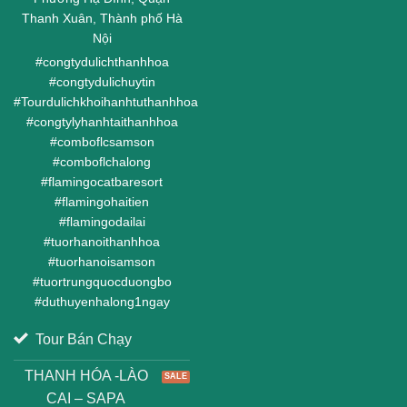
Thanh Xuân, Thành phố Hà
Nội
#
congtydulichthanhhoa
#
congtydulichuytin
#
Tourdulichkhoihanhtuthanhhoa
#
congtylyhanhtaithanhhoa
#
comboflcsamson
#
comboflchalong
#
flamingocatbaresort
#
flamingohaitien
#
flamingodailai
#
tuorhanoithanhhoa
#
tuorhanoisamson
#
tuortrungquocduongbo
#
duthuyenhalong1ngay
Tour Bán Chạy
THANH HÓA -LÀO
CAI – SAPA