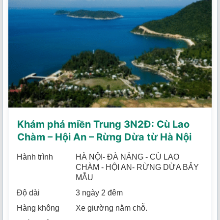
Khám phá miền Trung 3N2Đ: Cù Lao
Chàm – Hội An – Rừng Dừa từ Hà Nội
Hành trình
HÀ NỘI- ĐÀ NẴNG - CÙ LAO
CHÀM - HỘI AN- RỪNG DỪA BẢY
MẪU
Độ dài
3 ngày 2 đêm
Hàng không
Xe giường nằm chỗ.