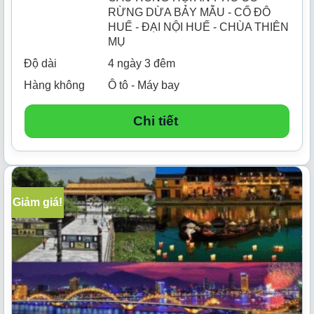
RỪNG DỪA BẢY MẪU - CỐ ĐÔ
HUẾ - ĐẠI NỘI HUẾ - CHÙA THIÊN
MỤ
Độ dài
4 ngày 3 đêm
Hàng không
Ô tô - Máy bay
Chi tiết
Giảm giá!