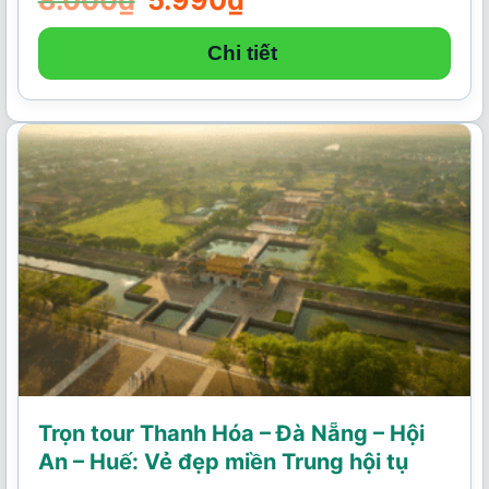
8.000
₫
5.990
₫
gốc
hiện
là:
tại
8.000₫.
là:
Chi tiết
5.990₫.
Trọn tour Thanh Hóa – Đà Nẵng – Hội
An – Huế: Vẻ đẹp miền Trung hội tụ