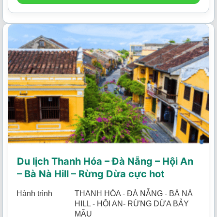
Du lịch Thanh Hóa – Đà Nẵng – Hội An
– Bà Nà Hill – Rừng Dừa cực hot
Hành trình
THANH HÓA - ĐÀ NẴNG - BÀ NÀ
HILL - HỘI AN- RỪNG DỪA BẢY
MẪU