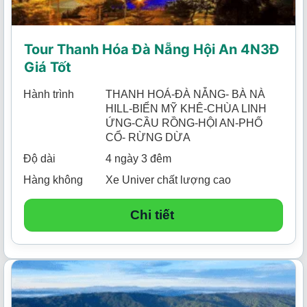
Tour Thanh Hóa Đà Nẵng Hội An 4N3Đ
Giá Tốt
Hành trình
THANH HOÁ-ĐÀ NẴNG- BÀ NÀ
HILL-BIỂN MỸ KHÊ-CHÙA LINH
ỨNG-CẦU RỒNG-HỘI AN-PHỐ
CỔ- RỪNG DỪA
Độ dài
4 ngày 3 đêm
Hàng không
Xe Univer chất lượng cao
Chi tiết