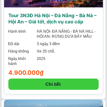
Tour 3N3Đ Hà Nội – Đà Nẵng – Bà Nà –
Hội An – Giá tốt, dịch vụ cao cấp
Hành trình
HÀ NỘI- ĐÀ NẴNG - BÀ NÀ HILL -
HỘI AN- RỪNG DỪA BẢY MẪU
Độ dài
3 ngày 3 đêm
Hàng không
Xe 35 chỗ.
Ngày khởi
2025
hành
4.900.000
₫
Chi tiết