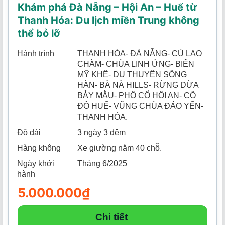
Khám phá Đà Nẵng – Hội An – Huế từ
Thanh Hóa: Du lịch miền Trung không
thể bỏ lỡ
Hành trình
THANH HÓA- ĐÀ NẴNG- CÙ LAO
CHÀM- CHÙA LINH ỨNG- BIỂN
MỸ KHÊ- DU THUYỀN SÔNG
HÀN- BÀ NÀ HILLS- RỪNG DỪA
BẢY MẪU- PHỐ CỔ HỘI AN- CỐ
ĐÔ HUẾ- VŨNG CHÙA ĐẢO YẾN-
THANH HÓA.
Độ dài
3 ngày 3 đêm
Hàng không
Xe giường nằm 40 chỗ.
Ngày khởi
Tháng 6/2025
hành
5.000.000
₫
Chi tiết