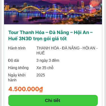
Tour Thanh Hóa – Đà Nẵng – Hội An –
Huế 3N3Đ trọn gói giá tốt
Hành trình
THANH HÓA - ĐÀ NẴNG - HỘI AN -
HUẾ
Độ dài
3 ngày 3 đêm
Hàng không
Xe 35 chỗ
Ngày khởi
2025
hành
4.500.000
₫
Chi tiết