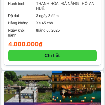
Hành trình
THANH HÓA - ĐÀ NẴNG - HỘI AN -
HUẾ.
Độ dài
3 ngày 3 đêm
Hàng không
Xe 45 chỗ.
Ngày khởi
tháng 6 / 2025
hành
4.000.000
₫
Chi tiết