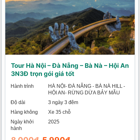
Tour Hà Nội – Đà Nẵng – Bà Nà – Hội An
3N3Đ trọn gói giá tốt
Hành trình
HÀ NỘI- ĐÀ NẴNG - BÀ NÀ HILL -
HỘI AN- RỪNG DỪA BẢY MẪU
Độ dài
3 ngày 3 đêm
Hàng không
Xe 35 chỗ
Ngày khởi
2025
hành
Giá
Giá