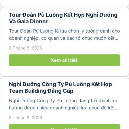
Tour Đoàn Pù Luông Kết Hợp Nghỉ Dưỡng
Và Gala Dinner
Tour Đoàn Pù Luông là lựa chọn lý tưởng dành cho
doanh nghiệp, cơ quan và các tổ chức muốn kết
hợp nghỉ dưỡng, tham quan và tổ chức các hoạt
6 Tháng 8, 2026
động gắn kết tập thể. Với cảnh quan thiên nhiên
nguyên sơ, không khí...
Xem chi tiết
Nghỉ Dưỡng Công Ty Pù Luông Kết Hợp
Team Building Đẳng Cấp
Nghỉ Dưỡng Công Ty Pù Luông đang trở thành xu
hướng được nhiều doanh nghiệp lựa chọn để kết
hợp giữa nghỉ ngơi, tái tạo năng lượng và xây
6 Tháng 8, 2026
dựng tinh thần đồng đội. Thay vì những chuyến du