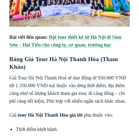
Bài viết liên quan:
Đặt tour thiết kế từ Hà Nội đi Sầm
Sơn – Hải Tiến cho công ty, cơ quan, trường học
Bảng Giá Tour Hà Nội Thanh Hóa (Tham
Khảo)
Giá Tour Hà Nội Thanh Hoá sẽ dao động từ 950.000 VNĐ
tới 1.350.000 VNĐ tuỳ thuộc vào từng thời điểm, địa điểm
cũng như số lượng khách tham gia tour, đi càng đông – chi
phí càng tiết kiệm, Phù hợp với nhiều ngân sách khác nhau.
Giá
tour Hà Nội Thanh Hóa giá tốt
phụ thuộc vào:
Thời điểm khởi hành