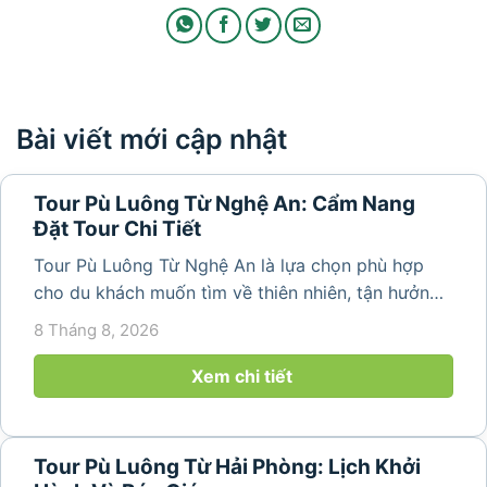
Bài viết mới cập nhật
Tour Pù Luông Từ Nghệ An: Cẩm Nang
Đặt Tour Chi Tiết
Tour Pù Luông Từ Nghệ An là lựa chọn phù hợp
cho du khách muốn tìm về thiên nhiên, tận hưởng
không khí trong lành và khám phá vẻ đẹp bình yên
8 Tháng 8, 2026
của vùng núi Thanh Hóa. Với những bản làng mộc
mạc, ruộng bậc...
Xem chi tiết
Tour Pù Luông Từ Hải Phòng: Lịch Khởi