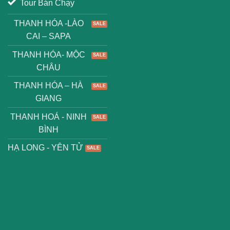
Tour Bán Chạy
THANH HÓA -LÀO
CAI – SAPA
THANH HÓA- MỘC
CHÂU
THANH HÓA – HÀ
GIANG
THANH HOÁ - NINH
BÌNH
HẠ LONG - YÊN TỬ