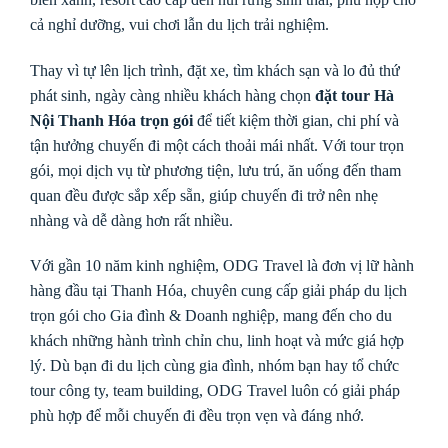
cả nghỉ dưỡng, vui chơi lẫn du lịch trải nghiệm.
Thay vì tự lên lịch trình, đặt xe, tìm khách sạn và lo đủ thứ
phát sinh, ngày càng nhiều khách hàng chọn
đặt tour Hà
Nội Thanh Hóa trọn gói
để tiết kiệm thời gian, chi phí và
tận hưởng chuyến đi một cách thoải mái nhất. Với tour trọn
gói, mọi dịch vụ từ phương tiện, lưu trú, ăn uống đến tham
quan đều được sắp xếp sẵn, giúp chuyến đi trở nên nhẹ
nhàng và dễ dàng hơn rất nhiều.
Với gần 10 năm kinh nghiệm, ODG Travel là đơn vị lữ hành
hàng đầu tại Thanh Hóa, chuyên cung cấp giải pháp du lịch
trọn gói cho Gia đình & Doanh nghiệp, mang đến cho du
khách những hành trình chỉn chu, linh hoạt và mức giá hợp
lý. Dù bạn đi du lịch cùng gia đình, nhóm bạn hay tổ chức
tour công ty, team building, ODG Travel luôn có giải pháp
phù hợp để mỗi chuyến đi đều trọn vẹn và đáng nhớ.