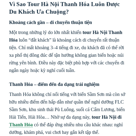
Vì Sao Tour Hà Nội Thanh Hóa Luôn Được
Du Khách Ưa Chuộng?
Khoảng cách gần – di chuyển thuận tiện
Một trong những lý do lớn nhất khiến
tour Hà Nội Thanh
Hóa
luôn “đắt khách” là khoảng cách di chuyển rất thuận
tiện. Chỉ mất khoảng 3–4 tiếng đi xe, du khách đã có thể rời
xa phố thị đông đúc để tận hưởng không gian biển hoặc núi
rừng yên bình. Điều này đặc biệt phù hợp với các chuyến đi
ngắn ngày hoặc kỳ nghỉ cuối tuần.
Thanh Hóa – điểm đến đa dạng trải nghiệm
Thanh Hóa không chỉ nổi tiếng với biển Sầm Sơn mà còn sở
hữu nhiều điểm đến hấp dẫn như quần thể nghỉ dưỡng FLC
Sầm Sơn, khu sinh thái Pù Luông, suối cá Cẩm Lương, biển
Hải Tiến, Hải Hòa… Nhờ sự đa dạng này,
tour Hà Nội đi
Thanh Hóa
có thể đáp ứng nhiều nhu cầu khác nhau: nghỉ
dưỡng, khám phá, vui chơi hay gắn kết tập thể.