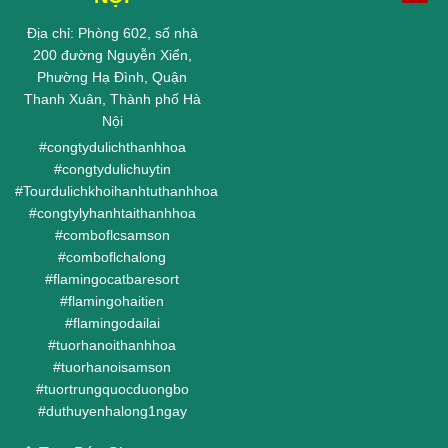
Địa chỉ: Phòng 602, số nhà
200 đường Nguyễn Xiển,
Phường Hạ Đình, Quận
Thanh Xuân, Thành phố Hà
Nội
#
congtydulichthanhhoa
#
congtydulichuytin
#
Tourdulichkhoihanhtuthanhhoa
#
congtylyhanhtaithanhhoa
#
comboflcsamson
#
comboflchalong
#
flamingocatbaresort
#
flamingohaitien
#
flamingodailai
#
tuorhanoithanhhoa
#
tuorhanoisamson
#
tuortrungquocduongbo
#
duthuyenhalong1ngay