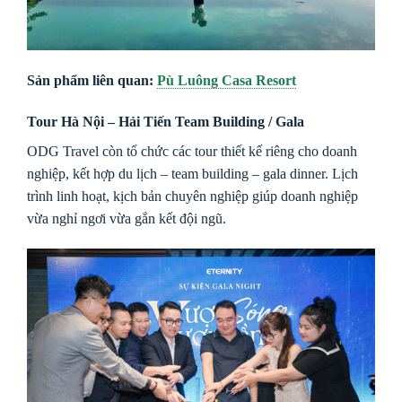
Sản phẩm liên quan:
Pù Luông Casa Resort
Tour Hà Nội – Hải Tiến Team Building / Gala
ODG Travel còn tổ chức các tour thiết kế riêng cho doanh
nghiệp, kết hợp du lịch – team building – gala dinner. Lịch
trình linh hoạt, kịch bản chuyên nghiệp giúp doanh nghiệp
vừa nghỉ ngơi vừa gắn kết đội ngũ.