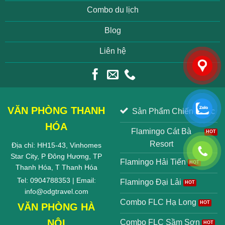
Combo du lịch
Blog
Liên hệ
VĂN PHÒNG THANH
Sản Phẩm Chiến Lược
HÓA
Flamingo Cát Bà
Resort
Địa chỉ: HH15-43, Vinhomes
Star City, P Đông Hương, TP
Flamingo Hải Tiến
Thanh Hóa, T Thanh Hóa
Tel: 0904788353 | Email:
Flamingo Đại Lải
info@odgtravel.com
Combo FLC Hạ Long
VĂN PHÒNG HÀ
NỘI
Combo FLC Sầm Sơn