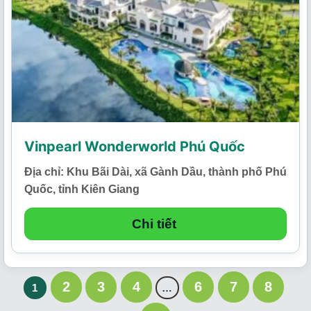
Vinpearl Wonderworld Phú Quốc
Địa chỉ: Khu Bãi Dài, xã Gành Dầu, thành phố Phú
Quốc, tỉnh Kiên Giang
Chi tiết
2
3
4
6
7
8
1
…