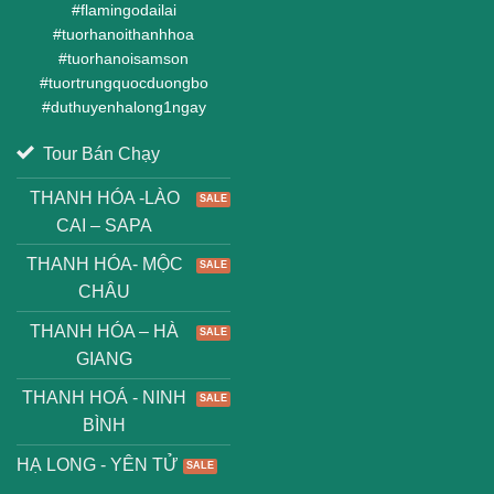
#
flamingodailai
#
tuorhanoithanhhoa
#
tuorhanoisamson
#
tuortrungquocduongbo
#
duthuyenhalong1ngay
Tour Bán Chạy
THANH HÓA -LÀO
CAI – SAPA
THANH HÓA- MỘC
CHÂU
THANH HÓA – HÀ
GIANG
THANH HOÁ - NINH
BÌNH
HẠ LONG - YÊN TỬ