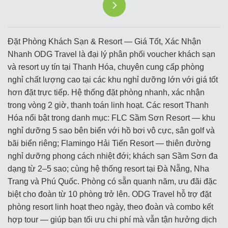
Đặt Phòng Khách Sạn & Resort — Giá Tốt, Xác Nhận
Nhanh ODG Travel là đại lý phân phối voucher khách sạn
và resort uy tín tại Thanh Hóa, chuyên cung cấp phòng
nghỉ chất lượng cao tại các khu nghỉ dưỡng lớn với giá tốt
hơn đặt trực tiếp. Hệ thống đặt phòng nhanh, xác nhận
trong vòng 2 giờ, thanh toán linh hoạt. Các resort Thanh
Hóa nổi bật trong danh mục: FLC Sầm Sơn Resort — khu
nghỉ dưỡng 5 sao bên biển với hồ bơi vô cực, sân golf và
bãi biển riêng; Flamingo Hải Tiến Resort — thiên đường
nghỉ dưỡng phong cách nhiệt đới; khách sạn Sầm Sơn đa
dạng từ 2–5 sao; cùng hệ thống resort tại Đà Nẵng, Nha
Trang và Phú Quốc. Phòng có sẵn quanh năm, ưu đãi đặc
biệt cho đoàn từ 10 phòng trở lên. ODG Travel hỗ trợ đặt
phòng resort linh hoạt theo ngày, theo đoàn và combo kết
hợp tour — giúp bạn tối ưu chi phí mà vẫn tận hưởng dịch