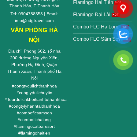
Flamingo Hải Tiến
Thanh Hóa, T Thanh Hóa
Tel: 0904788353 | Email:
Flamingo Đại Lải
info@odgtravel.com
Combo FLC Hạ Long
VĂN PHÒNG HÀ
NỘI
Combo FLC Sầm Sơn
Địa chỉ: Phòng 602, số nhà
200 đường Nguyễn Xiển,
Phường Hạ Đình, Quận
Thanh Xuân, Thành phố Hà
Nội
#
congtydulichthanhhoa
#
congtydulichuytin
#
Tourdulichkhoihanhtuthanhhoa
#
congtylyhanhtaithanhhoa
#
comboflcsamson
#
comboflchalong
#
flamingocatbaresort
#
flamingohaitien