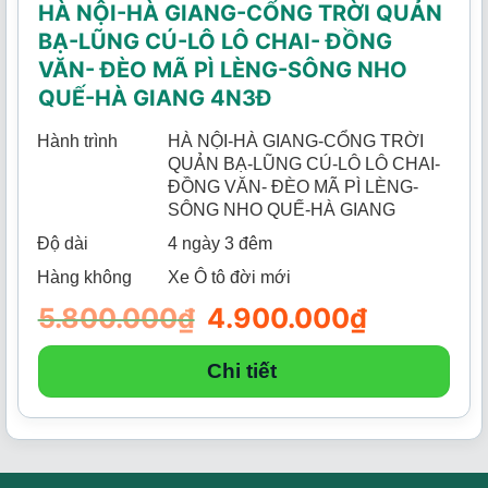
HÀ NỘI-HÀ GIANG-CỔNG TRỜI QUẢN
BẠ-LŨNG CÚ-LÔ LÔ CHAI- ĐỒNG
VĂN- ĐÈO MÃ PÌ LÈNG-SÔNG NHO
QUẾ-HÀ GIANG 4N3Đ
Hành trình
HÀ NỘI-HÀ GIANG-CỔNG TRỜI
QUẢN BẠ-LŨNG CÚ-LÔ LÔ CHAI-
ĐỒNG VĂN- ĐÈO MÃ PÌ LÈNG-
SÔNG NHO QUẾ-HÀ GIANG
Độ dài
4 ngày 3 đêm
Hàng không
Xe Ô tô đời mới
5.800.000
₫
Giá
4.900.000
₫
Giá
gốc
hiện
là:
tại
5.800.000₫.
là:
Chi tiết
4.900.000₫.