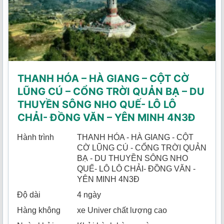
THANH HÓA – HÀ GIANG – CỘT CỜ
LŨNG CÚ – CỔNG TRỜI QUẢN BẠ – DU
THUYỀN SÔNG NHO QUẾ- LÔ LÔ
CHẢI- ĐỒNG VĂN – YÊN MINH 4N3Đ
Hành trình
THANH HÓA - HÀ GIANG - CỘT
CỜ LŨNG CÚ - CỔNG TRỜI QUẢN
BẠ - DU THUYỀN SÔNG NHO
QUẾ- LÔ LÔ CHẢI- ĐỒNG VĂN -
YÊN MINH 4N3Đ
Độ dài
4 ngày
Hàng không
xe Univer chất lượng cao