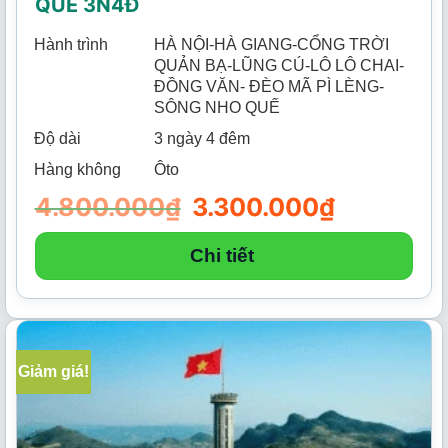
QUẾ 3N4Đ
Hành trình
HÀ NỘI-HÀ GIANG-CỔNG TRỜI
QUẢN BẠ-LŨNG CÚ-LÔ LÔ CHAI-
ĐỒNG VĂN- ĐÈO MÃ PÌ LÈNG-
SÔNG NHO QUẾ
Độ dài
3 ngày 4 đêm
Hàng không
Ôto
4.800.000
₫
Giá
3.300.000
₫
Giá
gốc
hiện
là:
tại
4.800.000₫.
là:
Chi tiết
3.300.000₫.
Giảm giá!