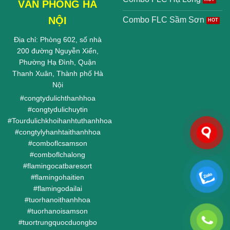
VĂN PHÒNG HÀ
NỘI
Combo FLC Sầm Sơn
Địa chỉ: Phòng 602, số nhà
200 đường Nguyễn Xiển,
Phường Hạ Đình, Quận
Thanh Xuân, Thành phố Hà
Nội
#
congtydulichthanhhoa
#
congtydulichuytin
#
Tourdulichkhoihanhtuthanhhoa
#
congtylyhanhtaithanhhoa
#
comboflcsamson
#
comboflchalong
#
flamingocatbaresort
#
flamingohaitien
#
flamingodailai
#
tuorhanoithanhhoa
#
tuorhanoisamson
#
tuortrungquocduongbo