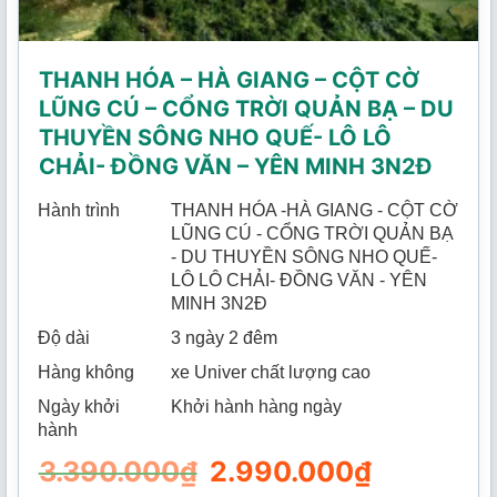
THANH HÓA – HÀ GIANG – CỘT CỜ
LŨNG CÚ – CỔNG TRỜI QUẢN BẠ – DU
THUYỀN SÔNG NHO QUẾ- LÔ LÔ
CHẢI- ĐỒNG VĂN – YÊN MINH 3N2Đ
Hành trình
THANH HÓA -HÀ GIANG - CỘT CỜ
LŨNG CÚ - CỔNG TRỜI QUẢN BẠ
- DU THUYỀN SÔNG NHO QUẾ-
LÔ LÔ CHẢI- ĐỒNG VĂN - YÊN
MINH 3N2Đ
Độ dài
3 ngày 2 đêm
Hàng không
xe Univer chất lượng cao
Ngày khởi
Khởi hành hàng ngày
hành
3.390.000
₫
Giá
2.990.000
₫
Giá
gốc
hiện