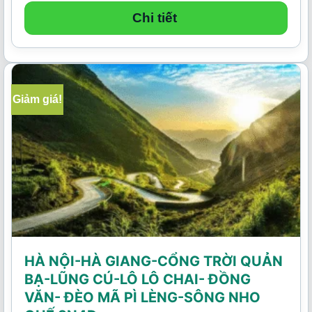
là:
tại
3.390.000₫.
là:
Chi tiết
2.990.000₫.
Giảm giá!
HÀ NỘI-HÀ GIANG-CỔNG TRỜI QUẢN
BẠ-LŨNG CÚ-LÔ LÔ CHAI- ĐỒNG
VĂN- ĐÈO MÃ PÌ LÈNG-SÔNG NHO