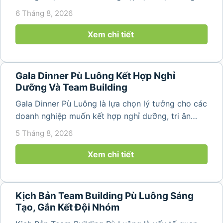
năm 2026 khi nhu cầu kết hợp nghỉ dưỡng, hội
6 Tháng 8, 2026
họp và gắn kết đội ngũ ngày càng tăng. Không chỉ
mang đến khoảng thời gian thư giãn...
Xem chi tiết
Gala Dinner Pù Luông Kết Hợp Nghỉ
Dưỡng Và Team Building
Gala Dinner Pù Luông là lựa chọn lý tưởng cho các
doanh nghiệp muốn kết hợp nghỉ dưỡng, tri ân
nhân viên và xây dựng tinh thần đồng đội trong
5 Tháng 8, 2026
không gian thiên nhiên yên bình. Với khung cảnh
núi rừng hùng vĩ, không khí...
Xem chi tiết
Kịch Bản Team Building Pù Luông Sáng
Tạo, Gắn Kết Đội Nhóm