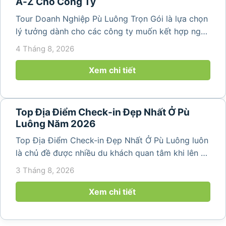
A-Z Cho Công Ty
Tour Doanh Nghiệp Pù Luông Trọn Gói là lựa chọn
lý tưởng dành cho các công ty muốn kết hợp nghỉ
dưỡng, gắn kết đội ngũ và tái tạo năng lượng sau
4 Tháng 8, 2026
những ngày làm việc căng thẳng. Với cảnh quan
thiên nhiên trong lành,...
Xem chi tiết
Top Địa Điểm Check-in Đẹp Nhất Ở Pù
Luông Năm 2026
Top Địa Điểm Check-in Đẹp Nhất Ở Pù Luông luôn
là chủ đề được nhiều du khách quan tâm khi lên kế
hoạch khám phá vùng đất thiên nhiên nổi tiếng
3 Tháng 8, 2026
của Thanh Hóa. Với ruộng bậc thang trải dài, bản
làng yên bình, thác...
Xem chi tiết