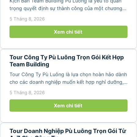
Kịch Bản Team Building Pù Luông là yếu tố quan
trọng quyết định sự thành công của một chương
trình du lịch doanh nghiệp. Một kịch bản được xây
5 Tháng 8, 2026
dựng bài bản không chỉ mang đến những phút
giây vui vẻ, sôi động mà còn...
Xem chi tiết
Tour Công Ty Pù Luông Trọn Gói Kết Hợp
Team Building
Tour Công Ty Pù Luông là lựa chọn hoàn hảo dành
cho các doanh nghiệp muốn kết hợp nghỉ dưỡng,
team building và gắn kết tập thể trong không gian
5 Tháng 8, 2026
thiên nhiên trong lành. Chỉ cách Hà Nội và Thanh
Hóa vài giờ di chuyển,...
Xem chi tiết
Tour Doanh Nghiệp Pù Luông Trọn Gói Từ