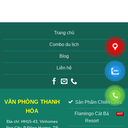
Trang chủ
Combo du lịch
Blog
Liên hệ
VĂN PHÒNG THANH
Sản Phẩm Chiến Lược
HÓA
Flamingo Cát Bà
Resort
Địa chỉ: HH15-43, Vinhomes
Star City, P Đông Hương, TP