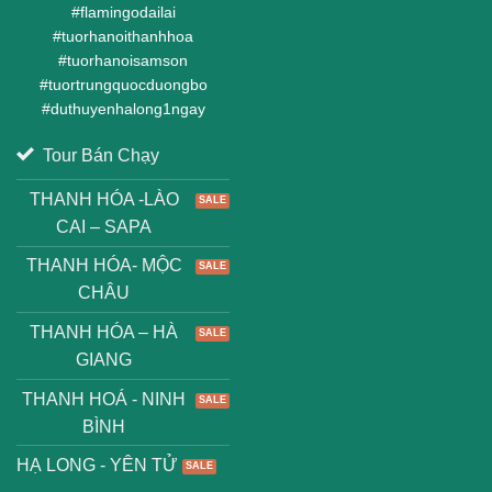
#
flamingodailai
#
tuorhanoithanhhoa
#
tuorhanoisamson
#
tuortrungquocduongbo
#
duthuyenhalong1ngay
Tour Bán Chạy
THANH HÓA -LÀO
CAI – SAPA
THANH HÓA- MỘC
CHÂU
THANH HÓA – HÀ
GIANG
THANH HOÁ - NINH
BÌNH
HẠ LONG - YÊN TỬ