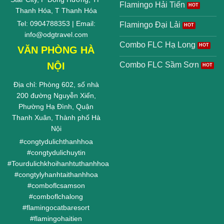
Flamingo Hải Tiến
Thanh Hóa, T Thanh Hóa
Tel: 0904788353 | Email:
Flamingo Đại Lải
info@odgtravel.com
Combo FLC Hạ Long
VĂN PHÒNG HÀ
NỘI
Combo FLC Sầm Sơn
Địa chỉ: Phòng 602, số nhà
200 đường Nguyễn Xiển,
Phường Hạ Đình, Quận
Thanh Xuân, Thành phố Hà
Nội
#
congtydulichthanhhoa
#
congtydulichuytin
#
Tourdulichkhoihanhtuthanhhoa
#
congtylyhanhtaithanhhoa
#
comboflcsamson
#
comboflchalong
#
flamingocatbaresort
#
flamingohaitien