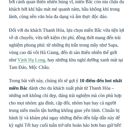
bởi cảnh quan thiên nhiên hùng vĩ, miền Bắc còn níu chân du
khách bởi khí hậu mát mẻ quanh năm, bầu không khí trong
lành, cùng nền văn hóa đa dạng và ẩm thực độc đáo.
Đối với du khách Thanh Hóa, lựa chọn miền Bắc vừa tiện lợi
về di chuyển, vừa tiết kiệm chi phí, đồng thời mang đến trải
nghiệm phong phú: từ những thị trấn trong mây như Sapa,
vùng cao đá vôi Hà Giang, đến di sản thiên nhiên thế giới
như
Vịnh Hạ Long
, hay những khu nghỉ dưỡng xanh mát tại
Tam Đảo, Mộc Châu.
Trong bài viết này, chúng tôi sẽ gợi ý
10 điểm đến hot nhất
miền Bắc
dành cho du khách xuất phát từ Thanh Hóa –
những nơi không chỉ đẹp, đáng trải nghiệm mà còn phù hợp
cho mọi nhóm: gia đình, cặp đôi, nhóm bạn hay cả người
trung niên muốn tận hưởng không gian yên bình. Chuẩn bị
hành lý và khám phá ngay những điểm đến hấp dẫn này để
kỳ nghỉ Tết hay cuối tuần trở nên hoàn hảo hơn bao giờ hết!