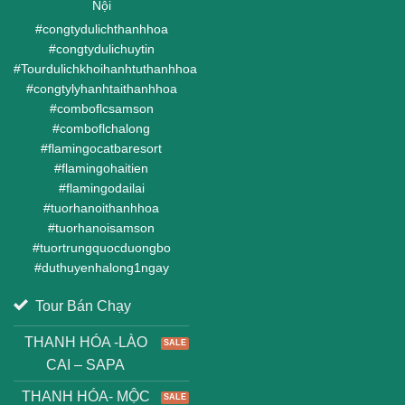
Nội
#
congtydulichthanhhoa
#
congtydulichuytin
#
Tourdulichkhoihanhtuthanhhoa
#
congtylyhanhtaithanhhoa
#
comboflcsamson
#
comboflchalong
#
flamingocatbaresort
#
flamingohaitien
#
flamingodailai
#
tuorhanoithanhhoa
#
tuorhanoisamson
#
tuortrungquocduongbo
#
duthuyenhalong1ngay
Tour Bán Chạy
THANH HÓA -LÀO
CAI – SAPA
THANH HÓA- MỘC