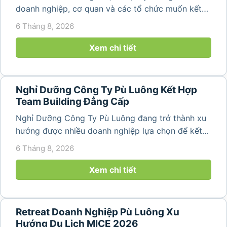
doanh nghiệp, cơ quan và các tổ chức muốn kết
hợp nghỉ dưỡng, tham quan và tổ chức các hoạt
6 Tháng 8, 2026
động gắn kết tập thể. Với cảnh quan thiên nhiên
nguyên sơ, không khí...
Xem chi tiết
Nghỉ Dưỡng Công Ty Pù Luông Kết Hợp
Team Building Đẳng Cấp
Nghỉ Dưỡng Công Ty Pù Luông đang trở thành xu
hướng được nhiều doanh nghiệp lựa chọn để kết
hợp giữa nghỉ ngơi, tái tạo năng lượng và xây
6 Tháng 8, 2026
dựng tinh thần đồng đội. Thay vì những chuyến du
lịch đơn thuần, nhiều công ty...
Xem chi tiết
Retreat Doanh Nghiệp Pù Luông Xu
Hướng Du Lịch MICE 2026