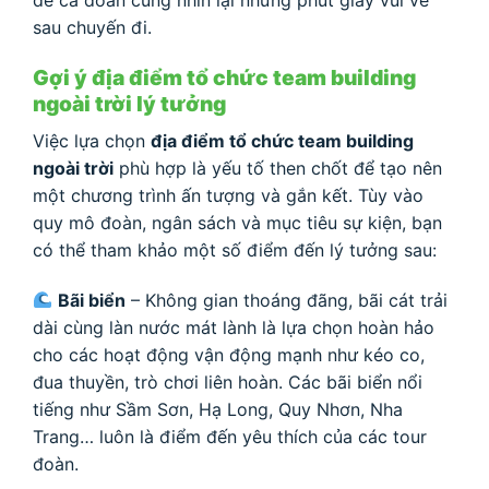
để cả đoàn cùng nhìn lại những phút giây vui vẻ
sau chuyến đi.
Gợi ý địa điểm tổ chức team building
ngoài trời lý tưởng
Việc lựa chọn
địa điểm tổ chức team building
ngoài trời
phù hợp là yếu tố then chốt để tạo nên
một chương trình ấn tượng và gắn kết. Tùy vào
quy mô đoàn, ngân sách và mục tiêu sự kiện, bạn
có thể tham khảo một số điểm đến lý tưởng sau:
Bãi biển
– Không gian thoáng đãng, bãi cát trải
dài cùng làn nước mát lành là lựa chọn hoàn hảo
cho các hoạt động vận động mạnh như kéo co,
đua thuyền, trò chơi liên hoàn. Các bãi biển nổi
tiếng như Sầm Sơn, Hạ Long, Quy Nhơn, Nha
Trang… luôn là điểm đến yêu thích của các tour
đoàn.