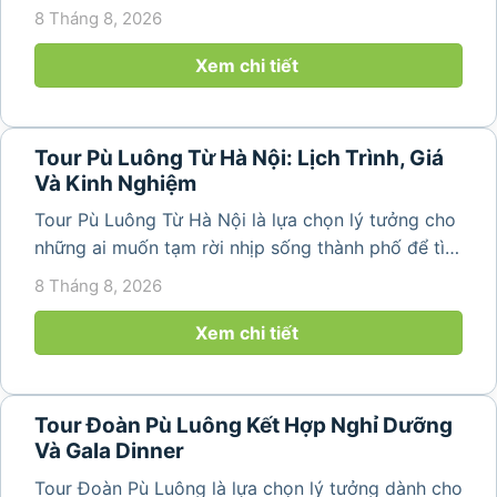
trong lành, ruộng bậc thang xanh mướt và những
8 Tháng 8, 2026
bản làng bình yên ngay trong một hành trình ngắn
ngày. Không cần di chuyển...
Xem chi tiết
Tour Pù Luông Từ Hà Nội: Lịch Trình, Giá
Và Kinh Nghiệm
Tour Pù Luông Từ Hà Nội là lựa chọn lý tưởng cho
những ai muốn tạm rời nhịp sống thành phố để tìm
về không gian núi rừng xanh mát, những bản làng
8 Tháng 8, 2026
yên bình và ruộng bậc thang đặc trưng của Pù
Luông. Với...
Xem chi tiết
Tour Đoàn Pù Luông Kết Hợp Nghỉ Dưỡng
Và Gala Dinner
Tour Đoàn Pù Luông là lựa chọn lý tưởng dành cho