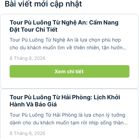
Bài viết mới cập nhật
Tour Pù Luông Từ Nghệ An: Cẩm Nang
Đặt Tour Chi Tiết
Tour Pù Luông Từ Nghệ An là lựa chọn phù hợp
cho du khách muốn tìm về thiên nhiên, tận hưởng
không khí trong lành và khám phá vẻ đẹp bình yên
8 Tháng 8, 2026
của vùng núi Thanh Hóa. Với những bản làng mộc
mạc, ruộng bậc...
Xem chi tiết
Tour Pù Luông Từ Hải Phòng: Lịch Khởi
Hành Và Báo Giá
Tour Pù Luông Từ Hải Phòng là lựa chọn lý tưởng
dành cho du khách muốn tạm rời nhịp sống thành
phố để tìm về không gian núi rừng trong lành,
8 Tháng 8, 2026
những bản làng bình yên và cảnh quan ruộng bậc