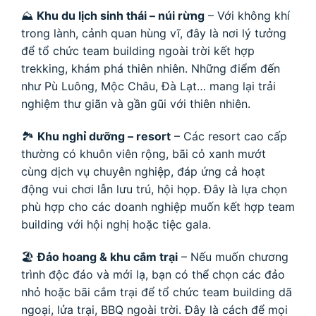
⛰
Khu du lịch sinh thái – núi rừng
– Với không khí
trong lành, cảnh quan hùng vĩ, đây là nơi lý tưởng
để tổ chức team building ngoài trời kết hợp
trekking, khám phá thiên nhiên. Những điểm đến
như Pù Luông, Mộc Châu, Đà Lạt… mang lại trải
nghiệm thư giãn và gần gũi với thiên nhiên.
🏞
Khu nghỉ dưỡng – resort
– Các resort cao cấp
thường có khuôn viên rộng, bãi cỏ xanh mướt
cùng dịch vụ chuyên nghiệp, đáp ứng cả hoạt
động vui chơi lẫn lưu trú, hội họp. Đây là lựa chọn
phù hợp cho các doanh nghiệp muốn kết hợp team
building với hội nghị hoặc tiệc gala.
🏖
Đảo hoang & khu cắm trại
– Nếu muốn chương
trình độc đáo và mới lạ, bạn có thể chọn các đảo
nhỏ hoặc bãi cắm trại để tổ chức team building dã
ngoại, lửa trại, BBQ ngoài trời. Đây là cách để mọi