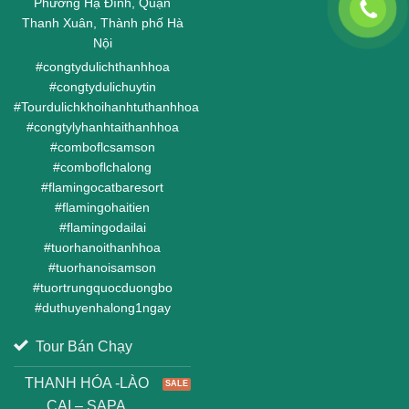
Phường Hạ Đình, Quận
Thanh Xuân, Thành phố Hà
Nội
#
congtydulichthanhhoa
#
congtydulichuytin
#
Tourdulichkhoihanhtuthanhhoa
#
congtylyhanhtaithanhhoa
#
comboflcsamson
#
comboflchalong
#
flamingocatbaresort
#
flamingohaitien
#
flamingodailai
#
tuorhanoithanhhoa
#
tuorhanoisamson
#
tuortrungquocduongbo
#
duthuyenhalong1ngay
Tour Bán Chạy
THANH HÓA -LÀO
CAI – SAPA