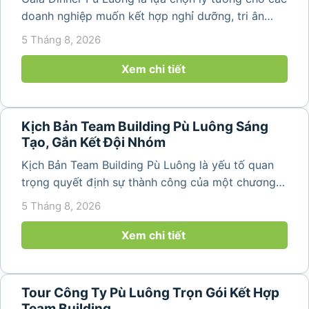
doanh nghiệp muốn kết hợp nghỉ dưỡng, tri ân
nhân viên và xây dựng tinh thần đồng đội trong
5 Tháng 8, 2026
không gian thiên nhiên yên bình. Với khung cảnh
núi rừng hùng vĩ, không khí...
Xem chi tiết
Kịch Bản Team Building Pù Luông Sáng
Tạo, Gắn Kết Đội Nhóm
Kịch Bản Team Building Pù Luông là yếu tố quan
trọng quyết định sự thành công của một chương
trình du lịch doanh nghiệp. Một kịch bản được xây
5 Tháng 8, 2026
dựng bài bản không chỉ mang đến những phút
giây vui vẻ, sôi động mà còn...
Xem chi tiết
Tour Công Ty Pù Luông Trọn Gói Kết Hợp
Team Building