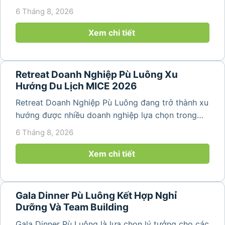
hợp giữa nghỉ ngơi, tái tạo năng lượng và xây
6 Tháng 8, 2026
dựng tinh thần đồng đội. Thay vì những chuyến du
lịch đơn thuần, nhiều công ty...
Xem chi tiết
Retreat Doanh Nghiệp Pù Luông Xu
Hướng Du Lịch MICE 2026
Retreat Doanh Nghiệp Pù Luông đang trở thành xu
hướng được nhiều doanh nghiệp lựa chọn trong
năm 2026 khi nhu cầu kết hợp nghỉ dưỡng, hội
6 Tháng 8, 2026
họp và gắn kết đội ngũ ngày càng tăng. Không chỉ
mang đến khoảng thời gian thư giãn...
Xem chi tiết
Gala Dinner Pù Luông Kết Hợp Nghỉ
Dưỡng Và Team Building
Gala Dinner Pù Luông là lựa chọn lý tưởng cho các