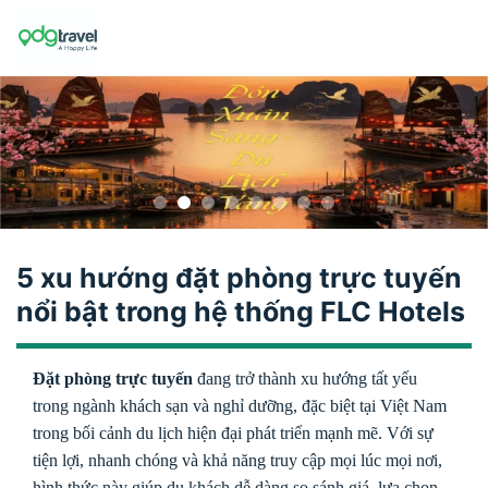
Skip
to
content
5 xu hướng đặt phòng trực tuyến
nổi bật trong hệ thống FLC Hotels
Đặt phòng trực tuyến
đang trở thành xu hướng tất yếu
trong ngành khách sạn và nghỉ dưỡng, đặc biệt tại Việt Nam
trong bối cảnh du lịch hiện đại phát triển mạnh mẽ. Với sự
tiện lợi, nhanh chóng và khả năng truy cập mọi lúc mọi nơi,
hình thức này giúp du khách dễ dàng so sánh giá, lựa chọn