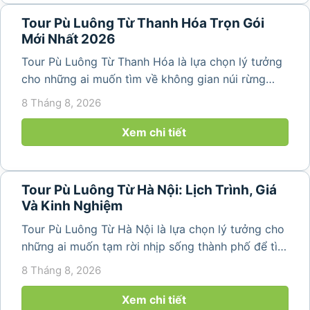
Tour Pù Luông Từ Thanh Hóa Trọn Gói
Mới Nhất 2026
Tour Pù Luông Từ Thanh Hóa là lựa chọn lý tưởng
cho những ai muốn tìm về không gian núi rừng
trong lành, ruộng bậc thang xanh mướt và những
8 Tháng 8, 2026
bản làng bình yên ngay trong một hành trình ngắn
ngày. Không cần di chuyển...
Xem chi tiết
Tour Pù Luông Từ Hà Nội: Lịch Trình, Giá
Và Kinh Nghiệm
Tour Pù Luông Từ Hà Nội là lựa chọn lý tưởng cho
những ai muốn tạm rời nhịp sống thành phố để tìm
về không gian núi rừng xanh mát, những bản làng
8 Tháng 8, 2026
yên bình và ruộng bậc thang đặc trưng của Pù
Luông. Với...
Xem chi tiết