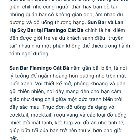
giãn, chill nhẹ cùng người thân hay bạn bè tại
những quán bar có không gian đẹp, âm nhạc du
dương và đồ uống thượng hạng.
Sun Bar và Lan
Hạ Sky Bar tại Flamingo Cát Bà
chính là hai điểm
đến được giới trẻ và du khách sành điệu “truyền
tai” nhau như một phần không thể thiếu trong hành
trình nghỉ dưỡng.
Sun Bar Flamingo Cát Bà
nằm gần bãi biển, là nơi
lý tưởng để ngắm hoàng hôn buông nhẹ trên mặt
biển xanh. Với thiết kế mở, phóng khoáng và gần
gũi thiên nhiên, nơi đây mang đến cho bạn cảm
giác như đang chill giữa một bức tranh biển trời
đầy sắc màu. Thực đơn đồ uống đa dạng với
cocktail, mocktail, rượu vang và các loại đồ uống
nhiệt đới mát lạnh, kết hợp với đồ ăn nhẹ tinh tế,
giúp bữa tối của bạn trở nên thú vị hơn bao giờ
hết.