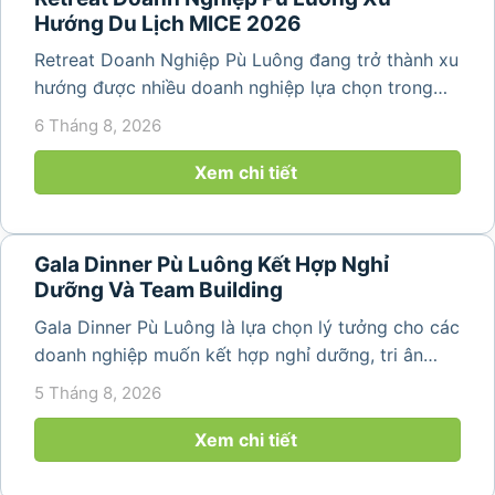
Hướng Du Lịch MICE 2026
Retreat Doanh Nghiệp Pù Luông đang trở thành xu
hướng được nhiều doanh nghiệp lựa chọn trong
năm 2026 khi nhu cầu kết hợp nghỉ dưỡng, hội
6 Tháng 8, 2026
họp và gắn kết đội ngũ ngày càng tăng. Không chỉ
mang đến khoảng thời gian thư giãn...
Xem chi tiết
Gala Dinner Pù Luông Kết Hợp Nghỉ
Dưỡng Và Team Building
Gala Dinner Pù Luông là lựa chọn lý tưởng cho các
doanh nghiệp muốn kết hợp nghỉ dưỡng, tri ân
nhân viên và xây dựng tinh thần đồng đội trong
5 Tháng 8, 2026
không gian thiên nhiên yên bình. Với khung cảnh
núi rừng hùng vĩ, không khí...
Xem chi tiết