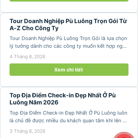
Tour Doanh Nghiệp Pù Luông Trọn Gói Từ
A-Z Cho Công Ty
Tour Doanh Nghiệp Pù Luông Trọn Gói là lựa chọn
lý tưởng dành cho các công ty muốn kết hợp nghỉ
dưỡng, gắn kết đội ngũ và tái tạo năng lượng sau
4 Tháng 8, 2026
những ngày làm việc căng thẳng. Với cảnh quan
thiên nhiên trong lành,...
Xem chi tiết
Top Địa Điểm Check-in Đẹp Nhất Ở Pù
Luông Năm 2026
Top Địa Điểm Check-in Đẹp Nhất Ở Pù Luông luôn
là chủ đề được nhiều du khách quan tâm khi lên kế
hoạch khám phá vùng đất thiên nhiên nổi tiếng
3 Tháng 8, 2026
của Thanh Hóa. Với ruộng bậc thang trải dài, bản