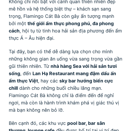
Không chỉ nổi bật với cảnh quan thiên nhiên đẹp
mê hồn và hệ thống biệt thự – khách sạn sang
trọng, Flamingo Cát Bà còn gây ấn tượng mạnh
bởi một
thế giới ẩm thực phong phú, đa phong
cách
, hội tụ từ tinh hoa hải sản địa phương đến ẩm
thực Á – Âu hiện đại.
Tại đây, bạn có thể dễ dàng lựa chọn cho mình
những không gian ăn uống vừa sang trọng vừa gần
gũi thiên nhiên. Từ
nhà hàng Sea với hải sản tươi
sống
, đến
Lan Hạ Restaurant mang đậm dấu ấn
ẩm thực Việt
, hay các
sky bar hướng biển cực
chill
dành cho những buổi chiều lãng mạn.
Flamingo Cát Bà không chỉ là điểm đến để nghỉ
ngơi, mà còn là hành trình khám phá vị giác thú vị
mà bạn không nên bỏ lỡ.
Bên cạnh đó, các khu vực
pool bar, bar sân
thượng, lounge cafe
đều được bố trí tại vị trí đẹp,