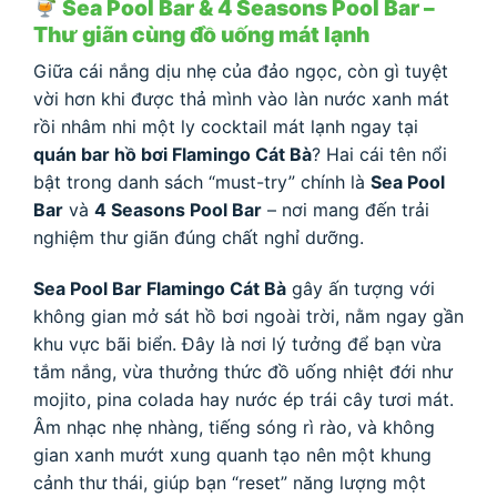
Sea Pool Bar & 4 Seasons Pool Bar –
Thư giãn cùng đồ uống mát lạnh
Giữa cái nắng dịu nhẹ của đảo ngọc, còn gì tuyệt
vời hơn khi được thả mình vào làn nước xanh mát
rồi nhâm nhi một ly cocktail mát lạnh ngay tại
quán bar hồ bơi Flamingo Cát Bà
? Hai cái tên nổi
bật trong danh sách “must-try” chính là
Sea Pool
Bar
và
4 Seasons Pool Bar
– nơi mang đến trải
nghiệm thư giãn đúng chất nghỉ dưỡng.
Sea Pool Bar Flamingo Cát Bà
gây ấn tượng với
không gian mở sát hồ bơi ngoài trời, nằm ngay gần
khu vực bãi biển. Đây là nơi lý tưởng để bạn vừa
tắm nắng, vừa thưởng thức đồ uống nhiệt đới như
mojito, pina colada hay nước ép trái cây tươi mát.
Âm nhạc nhẹ nhàng, tiếng sóng rì rào, và không
gian xanh mướt xung quanh tạo nên một khung
cảnh thư thái, giúp bạn “reset” năng lượng một