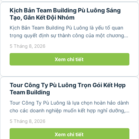
Kịch Bản Team Building Pù Luông Sáng
Tạo, Gắn Kết Đội Nhóm
Kịch Bản Team Building Pù Luông là yếu tố quan
trọng quyết định sự thành công của một chương
trình du lịch doanh nghiệp. Một kịch bản được xây
5 Tháng 8, 2026
dựng bài bản không chỉ mang đến những phút
giây vui vẻ, sôi động mà còn...
Xem chi tiết
Tour Công Ty Pù Luông Trọn Gói Kết Hợp
Team Building
Tour Công Ty Pù Luông là lựa chọn hoàn hảo dành
cho các doanh nghiệp muốn kết hợp nghỉ dưỡng,
team building và gắn kết tập thể trong không gian
5 Tháng 8, 2026
thiên nhiên trong lành. Chỉ cách Hà Nội và Thanh
Hóa vài giờ di chuyển,...
Xem chi tiết