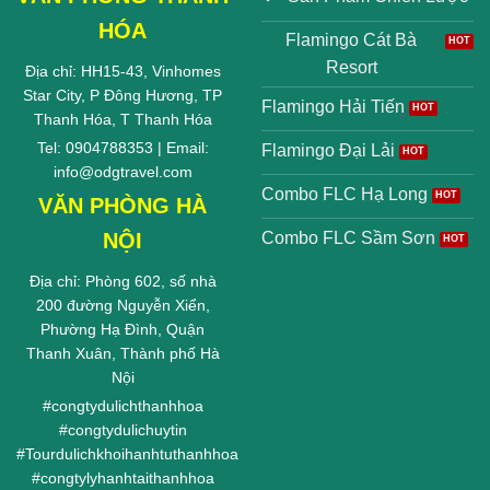
HÓA
Flamingo Cát Bà
Resort
Địa chỉ: HH15-43, Vinhomes
Star City, P Đông Hương, TP
Flamingo Hải Tiến
Thanh Hóa, T Thanh Hóa
Tel: 0904788353 | Email:
Flamingo Đại Lải
info@odgtravel.com
Combo FLC Hạ Long
VĂN PHÒNG HÀ
NỘI
Combo FLC Sầm Sơn
Địa chỉ: Phòng 602, số nhà
200 đường Nguyễn Xiển,
Phường Hạ Đình, Quận
Thanh Xuân, Thành phố Hà
Nội
#
congtydulichthanhhoa
#
congtydulichuytin
#
Tourdulichkhoihanhtuthanhhoa
#
congtylyhanhtaithanhhoa