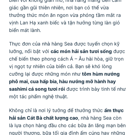
giác gần gũi thiên nhiên, nơi bạn có thể vừa
thưởng thức món ăn ngon vừa phóng tầm mắt ra
vịnh Lan Hạ xanh biếc và tận hưởng từng làn gió
biển mát lành.
Thực đơn của nhà hàng Sea được tuyển chọn kỹ
lưỡng, nổi bật với
các món hải sản tươi sống
được
chế biến theo phong cách Á – Âu hài hòa, giữ trọn
vị ngọt tự nhiên của biển cả. Bạn sẽ khó lòng
cưỡng lại được những món như
tôm hùm nướng
phô mai, cua hấp bia, hàu nướng mỡ hành hay
sashimi cá song tươi rói
được trình bày tinh tế như
một tác phẩm nghệ thuật.
Không chỉ là nơi lý tưởng để thưởng thức
ẩm thực
hải sản Cát Bà chất lượng cao
, nhà hàng Sea còn
là lựa chọn hàng đầu cho các bữa ăn lãng mạn bên
người thương, bữa tối gia đình ấm cúng hay những