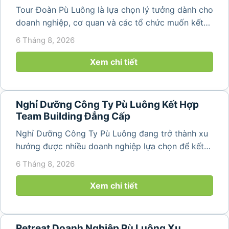
Tour Đoàn Pù Luông là lựa chọn lý tưởng dành cho
doanh nghiệp, cơ quan và các tổ chức muốn kết
hợp nghỉ dưỡng, tham quan và tổ chức các hoạt
6 Tháng 8, 2026
động gắn kết tập thể. Với cảnh quan thiên nhiên
nguyên sơ, không khí...
Xem chi tiết
Nghỉ Dưỡng Công Ty Pù Luông Kết Hợp
Team Building Đẳng Cấp
Nghỉ Dưỡng Công Ty Pù Luông đang trở thành xu
hướng được nhiều doanh nghiệp lựa chọn để kết
hợp giữa nghỉ ngơi, tái tạo năng lượng và xây
6 Tháng 8, 2026
dựng tinh thần đồng đội. Thay vì những chuyến du
lịch đơn thuần, nhiều công ty...
Xem chi tiết
Retreat Doanh Nghiệp Pù Luông Xu