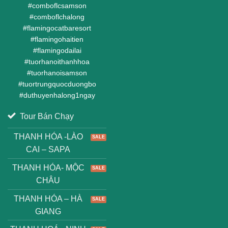
#
comboflcsamson
#
comboflchalong
#
flamingocatbaresort
#
flamingohaitien
#
flamingodailai
#
tuorhanoithanhhoa
#
tuorhanoisamson
#
tuortrungquocduongbo
#
duthuyenhalong1ngay
Tour Bán Chạy
THANH HÓA -LÀO
CAI – SAPA
THANH HÓA- MỘC
CHÂU
THANH HÓA – HÀ
GIANG