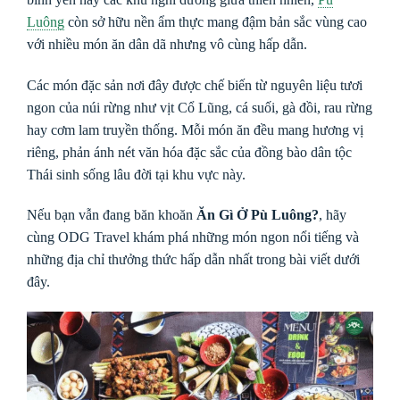
Luông
còn sở hữu nền ẩm thực mang đậm bản sắc vùng cao
với nhiều món ăn dân dã nhưng vô cùng hấp dẫn.
Các món đặc sản nơi đây được chế biến từ nguyên liệu tươi
ngon của núi rừng như vịt Cổ Lũng, cá suối, gà đồi, rau rừng
hay cơm lam truyền thống. Mỗi món ăn đều mang hương vị
riêng, phản ánh nét văn hóa đặc sắc của đồng bào dân tộc
Thái sinh sống lâu đời tại khu vực này.
Nếu bạn vẫn đang băn khoăn
Ăn Gì Ở Pù Luông?
, hãy
cùng ODG Travel khám phá những món ngon nổi tiếng và
những địa chỉ thưởng thức hấp dẫn nhất trong bài viết dưới
đây.