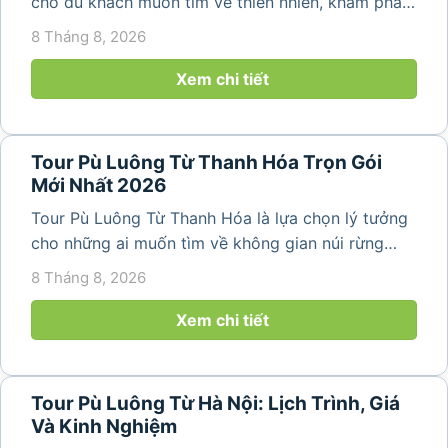
cho du khách muốn tìm về thiên nhiên, khám phá
bản làng và tận hưởng không gian nghỉ dưỡng yên
8 Tháng 8, 2026
bình. Với lịch trình 2N1Đ hoặc 3N2Đ, hành trình có
thể kết hợp tham...
Xem chi tiết
Tour Pù Luông Từ Thanh Hóa Trọn Gói
Mới Nhất 2026
Tour Pù Luông Từ Thanh Hóa là lựa chọn lý tưởng
cho những ai muốn tìm về không gian núi rừng
trong lành, ruộng bậc thang xanh mướt và những
8 Tháng 8, 2026
bản làng bình yên ngay trong một hành trình ngắn
ngày. Không cần di chuyển...
Xem chi tiết
Tour Pù Luông Từ Hà Nội: Lịch Trình, Giá
Và Kinh Nghiệm