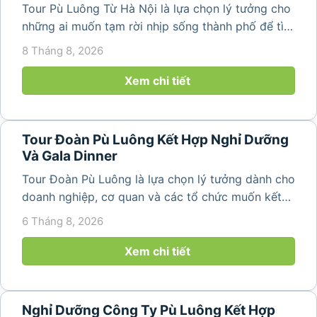
Tour Pù Luông Từ Hà Nội là lựa chọn lý tưởng cho
những ai muốn tạm rời nhịp sống thành phố để tìm
về không gian núi rừng xanh mát, những bản làng
8 Tháng 8, 2026
yên bình và ruộng bậc thang đặc trưng của Pù
Luông. Với...
Xem chi tiết
Tour Đoàn Pù Luông Kết Hợp Nghỉ Dưỡng
Và Gala Dinner
Tour Đoàn Pù Luông là lựa chọn lý tưởng dành cho
doanh nghiệp, cơ quan và các tổ chức muốn kết
hợp nghỉ dưỡng, tham quan và tổ chức các hoạt
6 Tháng 8, 2026
động gắn kết tập thể. Với cảnh quan thiên nhiên
nguyên sơ, không khí...
Xem chi tiết
Nghỉ Dưỡng Công Ty Pù Luông Kết Hợp