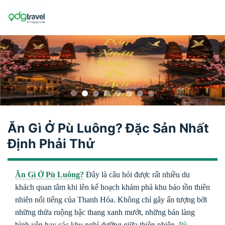
Skip
to
content
Ăn Gì Ở Pù Luông? Đặc Sản Nhất
Định Phải Thử
Ăn Gì Ở Pù Luông?
Đây là câu hỏi được rất nhiều du
khách quan tâm khi lên kế hoạch khám phá khu bảo tồn thiên
nhiên nổi tiếng của Thanh Hóa. Không chỉ gây ấn tượng bởi
những thửa ruộng bậc thang xanh mướt, những bản làng
bình yên hay các khu nghỉ dưỡng giữa thiên nhiên,
Pù