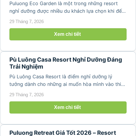
Puluong Eco Garden là một trong những resort
nghỉ dưỡng được nhiều du khách lựa chọn khi đến
Khu bảo tồn thiên nhiên Pù Luông, Thanh Hóa. Nổi
29 Tháng 7, 2026
bật với không gian xanh mát, kiến trúc gần gũi
thiên nhiên cùng tầm nhìn hướng núi...
Xem chi tiết
Pù Luông Casa Resort Nghỉ Dưỡng Đáng
Trải Nghiệm
Pù Luông Casa Resort là điểm nghỉ dưỡng lý
tưởng dành cho những ai muốn hòa mình vào thiên
nhiên và tận hưởng bầu không khí trong lành giữa
29 Tháng 7, 2026
Khu bảo tồn thiên nhiên Pù Luông, Thanh Hóa. Sở
hữu vị trí đẹp với tầm...
Xem chi tiết
Puluong Retreat Giá Tốt 2026 – Resort