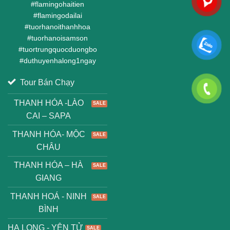
#
flamingohaitien
#
flamingodailai
#
tuorhanoithanhhoa
#
tuorhanoisamson
#
tuortrungquocduongbo
#
duthuyenhalong1ngay
Tour Bán Chạy
THANH HÓA -LÀO
CAI – SAPA
THANH HÓA- MỘC
CHÂU
THANH HÓA – HÀ
GIANG
THANH HOÁ - NINH
BÌNH
HẠ LONG - YÊN TỬ