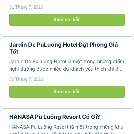
được nhiều du khách yêu thích nhờ vị trí đẹp,
31 Tháng 7, 2026
không gian yên bình và tầm nhìn hướng núi tuyệt
ấn tượng. Nằm giữa thiên nhiên...
Xem chi tiết
Jardin De PuLuong Hotel Đặt Phòng Giá
Tốt
Jardin De PuLuong Hotel là một trong những điểm
nghỉ dưỡng được nhiều du khách yêu thích khi đến
Pù Luông nhờ không gian yên bình, kiến trúc tinh
30 Tháng 7, 2026
tế và tầm nhìn hướng núi tuyệt đẹp. Tọa lạc giữa
thiên nhiên xanh mát của...
Xem chi tiết
HANASA Pù Luông Resort Có Gỉ?
HANASA Pù Luông Resort là một trong những khu