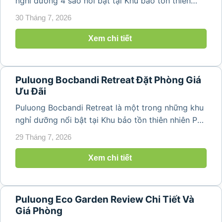
nghỉ dưỡng 4 sao nổi bật tại Khu bảo tồn thiên
nhiên Pù Luông, Thanh Hóa. Sở hữu vị trí giữa
30 Tháng 7, 2026
những thửa ruộng bậc thang xanh mướt cùng hệ
thống bungalow sang trọng, resort mang...
Xem chi tiết
Puluong Bocbandi Retreat Đặt Phòng Giá
Ưu Đãi
Puluong Bocbandi Retreat là một trong những khu
nghỉ dưỡng nổi bật tại Khu bảo tồn thiên nhiên Pù
Luông, thu hút du khách bởi không gian yên bình,
29 Tháng 7, 2026
kiến trúc đậm bản sắc địa phương và tầm nhìn
hướng thung lũng, ruộng bậc thang...
Xem chi tiết
Puluong Eco Garden Review Chi Tiết Và
Giá Phòng