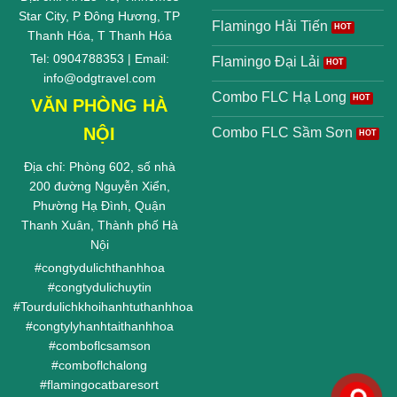
Star City, P Đông Hương, TP
Flamingo Hải Tiến
Thanh Hóa, T Thanh Hóa
Tel: 0904788353 | Email:
Flamingo Đại Lải
info@odgtravel.com
Combo FLC Hạ Long
VĂN PHÒNG HÀ
NỘI
Combo FLC Sầm Sơn
Địa chỉ: Phòng 602, số nhà
200 đường Nguyễn Xiển,
Phường Hạ Đình, Quận
Thanh Xuân, Thành phố Hà
Nội
#
congtydulichthanhhoa
#
congtydulichuytin
#
Tourdulichkhoihanhtuthanhhoa
#
congtylyhanhtaithanhhoa
#
comboflcsamson
#
comboflchalong
#
flamingocatbaresort