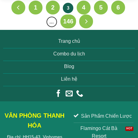
1
2
4
5
6
3
146
…
Trang chủ
Combo du lịch
Blog
Liên hệ
VĂN PHÒNG THANH
Sản Phẩm Chiến Lược
HÓA
Flamingo Cát Bà
Resort
Địa chỉ: HH15-43, Vinhomes