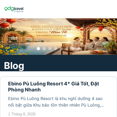
Skip
to
content
Blog
Ebino Pù Luông Resort 4* Giá Tốt, Đặt
Phòng Nhanh
Ebino Pù Luông Resort là khu nghỉ dưỡng 4 sao
nổi bật giữa Khu bảo tồn thiên nhiên Pù Luông,
Thanh Hóa, thu hút du khách bởi không gian xanh
1 Tháng 8, 2026