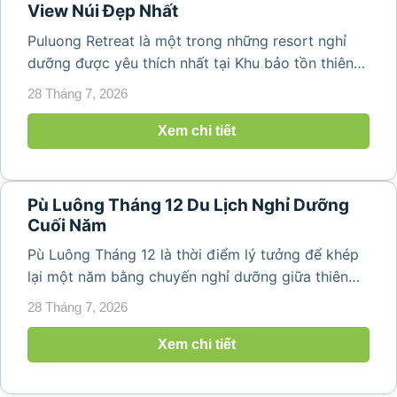
View Núi Đẹp Nhất
Puluong Retreat là một trong những resort nghỉ
dưỡng được yêu thích nhất tại Khu bảo tồn thiên
nhiên Pù Luông, Thanh Hóa. Sở hữu vị trí giữa
28 Tháng 7, 2026
những thửa ruộng bậc thang, núi non hùng vĩ cùng
kiến trúc nhà sàn truyền thống hòa...
Xem chi tiết
Pù Luông Tháng 12 Du Lịch Nghỉ Dưỡng
Cuối Năm
Pù Luông Tháng 12 là thời điểm lý tưởng để khép
lại một năm bằng chuyến nghỉ dưỡng giữa thiên
nhiên trong lành của vùng núi Thanh Hóa. Khi tiết
28 Tháng 7, 2026
trời chuyển sang những ngày cuối năm, Pù Luông
khoác lên mình vẻ đẹp yên...
Xem chi tiết