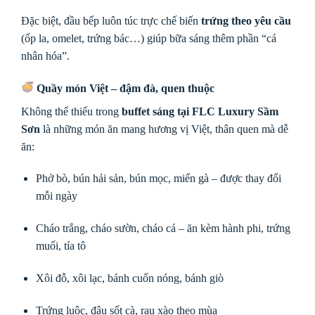
Đặc biệt, đầu bếp luôn túc trực chế biến
trứng theo yêu cầu
(ốp la, omelet, trứng bác…) giúp bữa sáng thêm phần “cá
nhân hóa”.
Quầy món Việt – đậm đà, quen thuộc
Không thể thiếu trong
buffet sáng tại FLC Luxury Sầm
Sơn
là những món ăn mang hương vị Việt, thân quen mà dễ
ăn:
Phở bò, bún hải sản, bún mọc, miến gà – được thay đổi
mỗi ngày
Cháo trắng, cháo sườn, cháo cá – ăn kèm hành phi, trứng
muối, tía tô
Xôi đỗ, xôi lạc, bánh cuốn nóng, bánh giò
Trứng luộc, đậu sốt cà, rau xào theo mùa