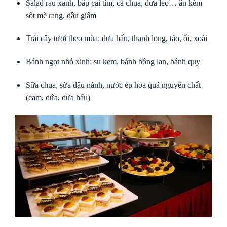
Salad rau xanh, bắp cải tím, cà chua, dưa leo… ăn kèm
sốt mè rang, dầu giấm
Trái cây tươi theo mùa: dưa hấu, thanh long, táo, ổi, xoài
Bánh ngọt nhỏ xinh: su kem, bánh bông lan, bánh quy
Sữa chua, sữa đậu nành, nước ép hoa quả nguyên chất
(cam, dứa, dưa hấu)