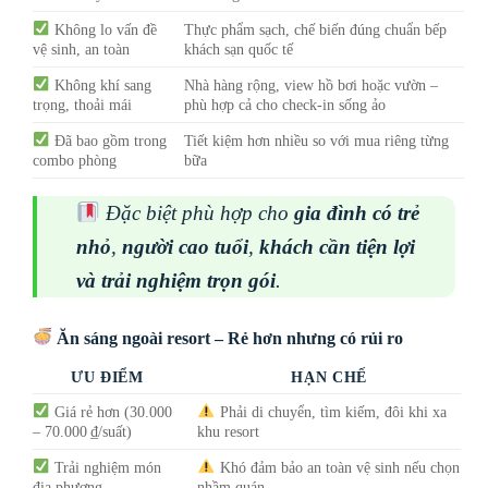
Không lo vấn đề
Thực phẩm sạch, chế biến đúng chuẩn bếp
vệ sinh, an toàn
khách sạn quốc tế
Không khí sang
Nhà hàng rộng, view hồ bơi hoặc vườn –
trọng, thoải mái
phù hợp cả cho check-in sống ảo
Đã bao gồm trong
Tiết kiệm hơn nhiều so với mua riêng từng
combo phòng
bữa
Đặc biệt phù hợp cho
gia đình có trẻ
nhỏ
,
người cao tuổi
,
khách cần tiện lợi
và trải nghiệm trọn gói
.
Ăn sáng ngoài resort – Rẻ hơn nhưng có rủi ro
ƯU ĐIỂM
HẠN CHẾ
Giá rẻ hơn (30.000
Phải di chuyển, tìm kiếm, đôi khi xa
– 70.000 ₫/suất)
khu resort
Trải nghiệm món
Khó đảm bảo an toàn vệ sinh nếu chọn
địa phương
nhầm quán