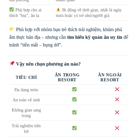
Phù hợp cho ai
Bị động về thời gian, nhất là ngày
thích “bụi”, ăn lạ
mưa hoặc có trẻ nhỏ/người già
Phù hợp với nhóm bạn trẻ thích trải nghiệm, khám phá
ẩm thực bản địa – nhưng cần
tìm hiểu kỹ quán ăn uy tín
để
tránh “tiền mất – bụng dở”.
Vậy nên chọn phương án nào?
ĂN TRONG
ĂN NGOÀI
TIÊU CHÍ
RESORT
RESORT
Đa dạng món
An toàn vệ sinh
Không gian sang
trọng
Trải nghiệm tiện
lợi