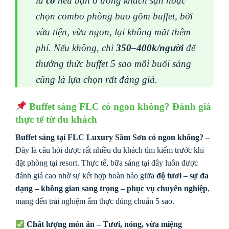
là
có
nếu bạn ở trong khách sạn hoặc
chọn combo phòng bao gồm buffet, bởi
vừa tiện, vừa ngon, lại không mất thêm
phí. Nếu không, chi
350–400k/người
để
thưởng thức buffet 5 sao mỗi buổi sáng
cũng là lựa chọn rất đáng giá.
Buffet sáng FLC có ngon không? Đánh giá
thực tế từ du khách
Buffet sáng tại FLC Luxury Sầm Sơn có ngon không?
–
Đây là câu hỏi được rất nhiều du khách tìm kiếm trước khi
đặt phòng tại resort. Thực tế, bữa sáng tại đây luôn được
đánh giá cao nhờ sự kết hợp hoàn hảo giữa
độ tươi – sự đa
dạng – không gian sang trọng – phục vụ chuyên nghiệp
,
mang đến trải nghiệm ẩm thực đúng chuẩn 5 sao.
Chất lượng món ăn – Tươi, nóng, vừa miệng