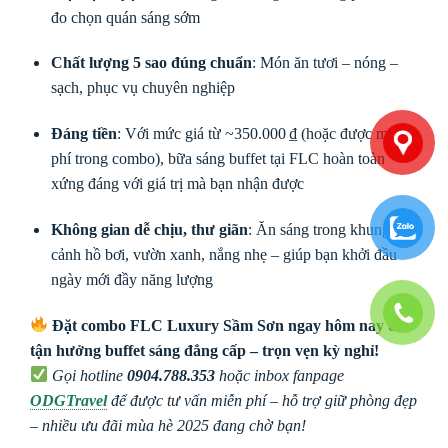
đo chọn quán sáng sớm
Chất lượng 5 sao đúng chuẩn
: Món ăn tươi – nóng –
sạch, phục vụ chuyên nghiệp
Đáng tiền
: Với mức giá từ ~350.000 ₫ (hoặc được miễn
phí trong combo), bữa sáng buffet tại FLC hoàn toàn
xứng đáng với giá trị mà bạn nhận được
Không gian dễ chịu, thư giãn
: Ăn sáng trong khung
cảnh hồ bơi, vườn xanh, nắng nhẹ – giúp bạn khởi đầu
ngày mới đầy năng lượng
Đặt combo FLC Luxury Sầm Sơn ngay hôm nay để
tận hưởng buffet sáng đẳng cấp – trọn vẹn kỳ nghỉ!
Gọi hotline
0904.788.353
hoặc inbox fanpage
ODGTravel
để được tư vấn miễn phí – hỗ trợ giữ phòng đẹp
– nhiều ưu đãi mùa hè 2025 đang chờ bạn!