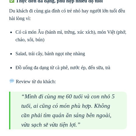
Thực đơn đa dạng, phù hợp nhiều độ tuổi
Du khách đi cùng gia đình có trẻ nhỏ hay người lớn tuổi đều
hài lòng vì:
Có cả món Âu (bánh mì, trứng, xúc xích), món Việt (phở,
cháo, xôi, bún)
Salad, trái cây, bánh ngọt nhẹ nhàng
Đồ uống đa dạng từ cà phê, nước ép, đến sữa, trà
Review từ du khách:
“Mình đi cùng mẹ 60 tuổi và con nhỏ 5
tuổi, ai cũng có món phù hợp. Không
cần phải tìm quán ăn sáng bên ngoài,
vừa sạch sẽ vừa tiện lợi.”