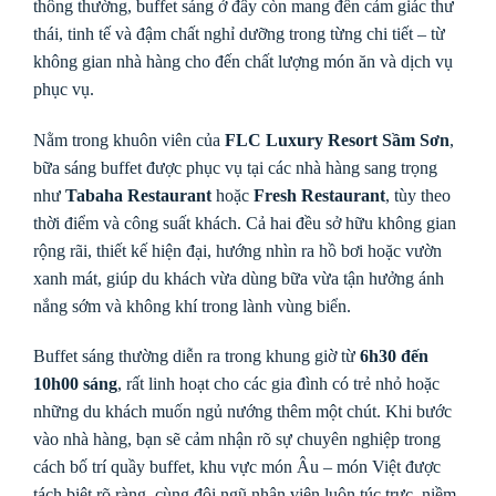
thông thường, buffet sáng ở đây còn mang đến cảm giác thư
thái, tinh tế và đậm chất nghỉ dưỡng trong từng chi tiết – từ
không gian nhà hàng cho đến chất lượng món ăn và dịch vụ
phục vụ.
Nằm trong khuôn viên của
FLC Luxury Resort Sầm Sơn
,
bữa sáng buffet được phục vụ tại các nhà hàng sang trọng
như
Tabaha Restaurant
hoặc
Fresh Restaurant
, tùy theo
thời điểm và công suất khách. Cả hai đều sở hữu không gian
rộng rãi, thiết kế hiện đại, hướng nhìn ra hồ bơi hoặc vườn
xanh mát, giúp du khách vừa dùng bữa vừa tận hưởng ánh
nắng sớm và không khí trong lành vùng biển.
Buffet sáng thường diễn ra trong khung giờ từ
6h30 đến
10h00 sáng
, rất linh hoạt cho các gia đình có trẻ nhỏ hoặc
những du khách muốn ngủ nướng thêm một chút. Khi bước
vào nhà hàng, bạn sẽ cảm nhận rõ sự chuyên nghiệp trong
cách bố trí quầy buffet, khu vực món Âu – món Việt được
tách biệt rõ ràng, cùng đội ngũ nhân viên luôn túc trực, niềm