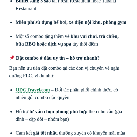
Buffet sáng 5 sao
tại Fresh Restaurant hoặc Tabaha
Restaurant
Miễn phí sử dụng bể bơi, xe điện nội khu, phòng gym
Một số combo tặng thêm
vé khu vui chơi, trà chiều,
bữa BBQ hoặc dịch vụ spa
tùy thời điểm
Đặt combo ở đâu uy tín – hỗ trợ nhanh?
Bạn nên ưu tiên đặt combo tại các đơn vị chuyên về nghỉ
dưỡng FLC, ví dụ như:
ODGTravel.com
– Đối tác phân phối chính thức, có
nhiều gói combo độc quyền
Hỗ trợ
tư vấn chọn phòng phù hợp
theo nhu cầu (gia
đình – cặp đôi – nhóm bạn)
Cam kết
giá tốt nhất
, thường xuyên có khuyến mãi mùa