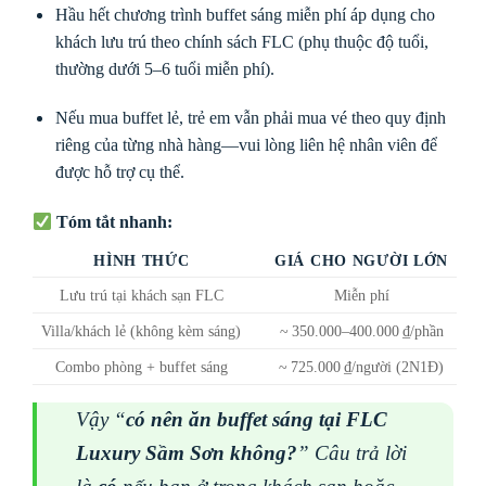
Hầu hết chương trình buffet sáng miễn phí áp dụng cho
khách lưu trú theo chính sách FLC (phụ thuộc độ tuổi,
thường dưới 5–6 tuổi miễn phí).
Nếu mua buffet lẻ, trẻ em vẫn phải mua vé theo quy định
riêng của từng nhà hàng—vui lòng liên hệ nhân viên để
được hỗ trợ cụ thể.
Tóm tắt nhanh:
HÌNH THỨC
GIÁ CHO NGƯỜI LỚN
Lưu trú tại khách sạn FLC
Miễn phí
Villa/khách lẻ (không kèm sáng)
~ 350.000–400.000 ₫/phần
Combo phòng + buffet sáng
~ 725.000 ₫/người (2N1Đ)
Vậy “
có nên ăn buffet sáng tại FLC
Luxury Sầm Sơn không?
” Câu trả lời