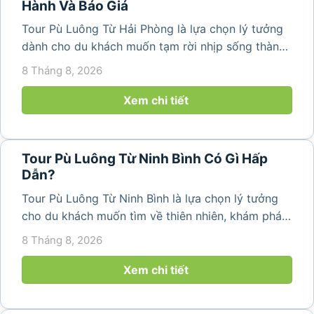
Hành Và Báo Giá
Tour Pù Luông Từ Hải Phòng là lựa chọn lý tưởng
dành cho du khách muốn tạm rời nhịp sống thành
phố để tìm về không gian núi rừng trong lành,
8 Tháng 8, 2026
những bản làng bình yên và cảnh quan ruộng bậc
thang đặc trưng. Từ...
Xem chi tiết
Tour Pù Luông Từ Ninh Bình Có Gì Hấp
Dẫn?
Tour Pù Luông Từ Ninh Bình là lựa chọn lý tưởng
cho du khách muốn tìm về thiên nhiên, khám phá
bản làng và tận hưởng không gian nghỉ dưỡng yên
8 Tháng 8, 2026
bình. Với lịch trình 2N1Đ hoặc 3N2Đ, hành trình có
thể kết hợp tham...
Xem chi tiết