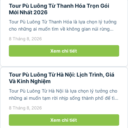
Tour Pù Luông Từ Thanh Hóa Trọn Gói
Mới Nhất 2026
Tour Pù Luông Từ Thanh Hóa là lựa chọn lý tưởng
cho những ai muốn tìm về không gian núi rừng
trong lành, ruộng bậc thang xanh mướt và những
8 Tháng 8, 2026
bản làng bình yên ngay trong một hành trình ngắn
ngày. Không cần di chuyển...
Xem chi tiết
Tour Pù Luông Từ Hà Nội: Lịch Trình, Giá
Và Kinh Nghiệm
Tour Pù Luông Từ Hà Nội là lựa chọn lý tưởng cho
những ai muốn tạm rời nhịp sống thành phố để tìm
về không gian núi rừng xanh mát, những bản làng
8 Tháng 8, 2026
yên bình và ruộng bậc thang đặc trưng của Pù
Luông. Với...
Xem chi tiết