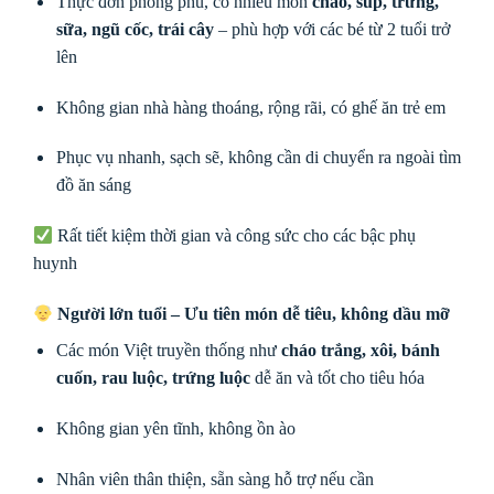
Thực đơn phong phú, có nhiều món
cháo, súp, trứng,
sữa, ngũ cốc, trái cây
– phù hợp với các bé từ 2 tuổi trở
lên
Không gian nhà hàng thoáng, rộng rãi, có ghế ăn trẻ em
Phục vụ nhanh, sạch sẽ, không cần di chuyển ra ngoài tìm
đồ ăn sáng
Rất tiết kiệm thời gian và công sức cho các bậc phụ
huynh
Người lớn tuổi – Ưu tiên món dễ tiêu, không dầu mỡ
Các món Việt truyền thống như
cháo trắng, xôi, bánh
cuốn, rau luộc, trứng luộc
dễ ăn và tốt cho tiêu hóa
Không gian yên tĩnh, không ồn ào
Nhân viên thân thiện, sẵn sàng hỗ trợ nếu cần