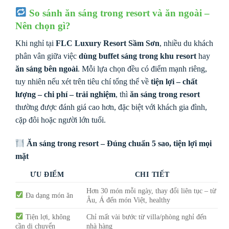
So sánh ăn sáng trong resort và ăn ngoài –
Nên chọn gì?
Khi nghỉ tại
FLC Luxury Resort Sầm Sơn
, nhiều du khách
phân vân giữa việc
dùng buffet sáng trong khu resort
hay
ăn sáng bên ngoài
. Mỗi lựa chọn đều có điểm mạnh riêng,
tuy nhiên nếu xét trên tiêu chí tổng thể về
tiện lợi – chất
lượng – chi phí – trải nghiệm
, thì
ăn sáng trong resort
thường được đánh giá cao hơn, đặc biệt với khách gia đình,
cặp đôi hoặc người lớn tuổi.
Ăn sáng trong resort – Đúng chuẩn 5 sao, tiện lợi mọi
mặt
ƯU ĐIỂM
CHI TIẾT
Hơn 30 món mỗi ngày, thay đổi liên tục – từ
Đa dạng món ăn
Âu, Á đến món Việt, healthy
Tiện lợi, không
Chỉ mất vài bước từ villa/phòng nghỉ đến
cần di chuyển
nhà hàng