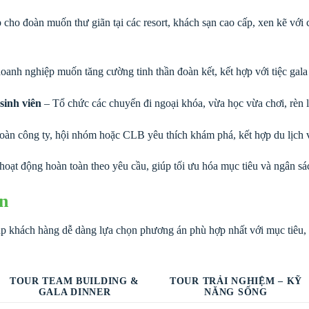
cho đoàn muốn thư giãn tại các resort, khách sạn cao cấp, xen kẽ vớ
anh nghiệp muốn tăng cường tinh thần đoàn kết, kết hợp với tiệc gala 
sinh viên
– Tổ chức các chuyến đi ngoại khóa, vừa học vừa chơi, rèn 
oàn công ty, hội nhóm hoặc CLB yêu thích khám phá, kết hợp du lịch v
 hoạt động hoàn toàn theo yêu cầu, giúp tối ưu hóa mục tiêu và ngân sá
àn
 khách hàng dễ dàng lựa chọn phương án phù hợp nhất với mục tiêu, t
TOUR TEAM BUILDING &
TOUR TRẢI NGHIỆM – KỸ
GALA DINNER
NĂNG SỐNG