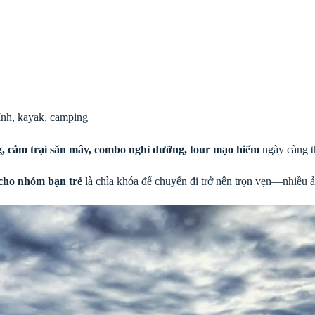
đỉnh, kayak, camping
g, cắm trại săn mây, combo nghỉ dưỡng, tour mạo hiểm
ngày càng th
cho nhóm bạn trẻ
là chìa khóa để chuyến đi trở nên trọn vẹn—nhiều ả