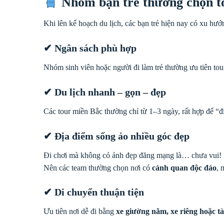
Nhóm bạn trẻ thường chọn to
Khi lên kế hoạch du lịch, các bạn trẻ hiện nay có xu hướn
✔ Ngân sách phù hợp
Nhóm sinh viên hoặc người đi làm trẻ thường ưu tiên to
✔ Du lịch nhanh – gọn – đẹp
Các tour miền Bắc thường chỉ từ 1–3 ngày, rất hợp để “đi
✔ Địa điểm sống ảo nhiều góc đẹp
Đi chơi mà không có ảnh đẹp đăng mạng là… chưa vui!
Nên các team thường chọn nơi có
cảnh quan độc đáo
, 
✔ Di chuyển thuận tiện
Ưu tiên nơi dễ đi bằng
xe giường nằm, xe riêng hoặc t