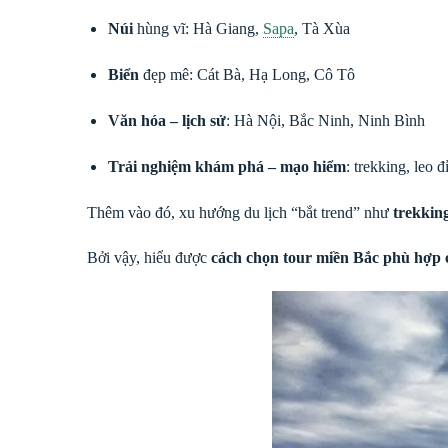
Núi
hùng vĩ: Hà Giang,
Sapa
, Tà Xùa
Biển
đẹp mê: Cát Bà, Hạ Long, Cô Tô
Văn hóa – lịch sử
: Hà Nội, Bắc Ninh, Ninh Bình
Trải nghiệm khám phá – mạo hiểm
: trekking, leo 
Thêm vào đó, xu hướng du lịch “bắt trend” như
trekkin
Bởi vậy, hiểu được
cách chọn tour miền Bắc phù hợp 