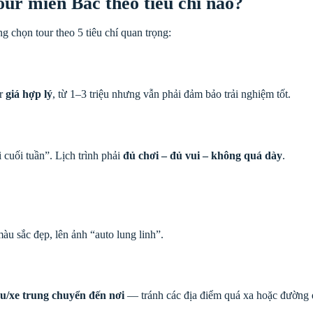
ur miền Bắc theo tiêu chí nào?
g chọn tour theo 5 tiêu chí quan trọng:
ur
giá hợp lý
, từ 1–3 triệu nhưng vẫn phải đảm bảo trải nghiệm tốt.
 cuối tuần”. Lịch trình phải
đủ chơi – đủ vui – không quá dày
.
màu sắc đẹp, lên ảnh “auto lung linh”.
àu/xe trung chuyển đến nơi
— tránh các địa điểm quá xa hoặc đường