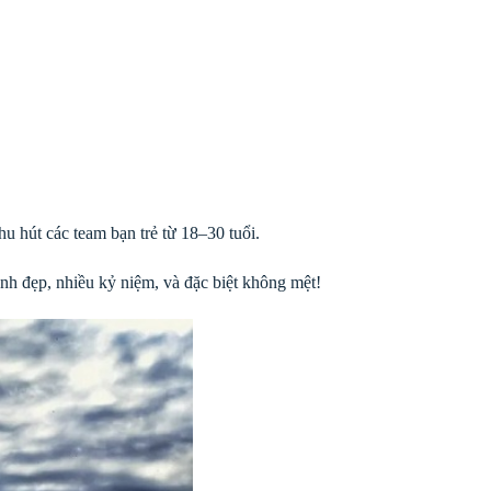
u hút các team bạn trẻ từ 18–30 tuổi.
nh đẹp, nhiều kỷ niệm, và đặc biệt không mệt!