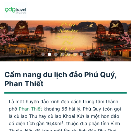
Skip
to
content
Cẩm nang du lịch đảo Phú Quý,
Phan Thiết
Là một huyện đảo xinh đẹp cách trung tâm thành
phố
Phan Thiết
khoảng 56 hải lý. Phú Quý (còn gọi
là cù lao Thu hay cù lao Khoai Xứ) là một hòn đảo
có diện tích gần 16,4km², thuộc địa phận tỉnh Bình
Thuận. Nếu đã từng một lần du lịch đảo Phú Quý,