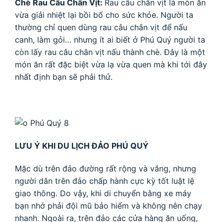
Chè Rau Câu Chân Vịt:
Rau câu chân vịt là món ăn
vừa giải nhiệt lại bồi bổ cho sức khỏe. Người ta
thường chỉ quen dùng rau câu chân vịt để nấu
canh, làm gỏi… nhưng ít ai biết ở Phú Quý người ta
còn lấy rau câu chân vịt nấu thành chè. Đây là một
món ăn rất đặc biệt vừa lạ vừa quen mà khi tới đây
nhất định bạn sẽ phải thử.
LƯU Ý KHI DU LỊCH ĐẢO PHÚ QUÝ
Mặc dù trên đảo đường rất rộng và vắng, nhưng
người dân trên đảo chấp hành cực kỳ tốt luật lệ
giao thông. Do vậy, khi di chuyển bằng xe máy
bạn nhớ phải đội mũ bảo hiểm và không nên chạy
nhanh. Ngoài ra, trên đảo các cửa hàng ăn uống,