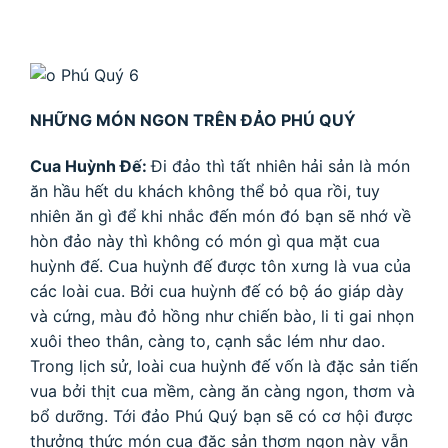
NHỮNG MÓN NGON TRÊN ĐẢO PHÚ QUÝ
Cua Huỳnh Đế:
Đi đảo thì tất nhiên hải sản là món
ăn hầu hết du khách không thể bỏ qua rồi, tuy
nhiên ăn gì để khi nhắc đến món đó bạn sẽ nhớ về
hòn đảo này thì không có món gì qua mặt cua
huỳnh đế. Cua huỳnh đế được tôn xưng là vua của
các loài cua. Bởi cua huỳnh đế có bộ áo giáp dày
và cứng, màu đỏ hồng như chiến bào, li ti gai nhọn
xuôi theo thân, càng to, cạnh sắc lém như dao.
Trong lịch sử, loài cua huỳnh đế vốn là đặc sản tiến
vua bởi thịt cua mềm, càng ăn càng ngon, thơm và
bổ dưỡng. Tới đảo Phú Quý bạn sẽ có cơ hội được
thưởng thức món cua đặc sản thơm ngon này vẫn