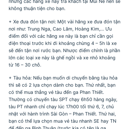
nhưng các hãng xe này trả khách tại Mũi Né nên sẽ
không thuận tiện cho bạn.
+ Xe đưa đón tận nơi: Một vài hãng xe đưa đón tận
nơi như: Trung Nga, Cao Lâm, Hoàng Kim,…
Ưu
điểm đối với các hãng xe này là bạn chỉ cần gọi
điện thoại trước khi đi khoảng chừng 4 – 5h là xe
sẽ đến tận nơi rước bạn. Nhược điểm chính là phần
lớn các loại xe này là ghế ngồi và xe nhỏ khoảng
từ 16 – 30 chỗ.
+ Tàu hỏa:
Nếu bạn muốn di chuyển bằng tàu hỏa
thì sẽ có 2 lựa chọn dành cho bạn. Thứ nhất, bạn
có thể mua thẳng vé tàu đến ga Phan Thiết.
Thường có chuyến tàu SPT chạy 6h50 hàng ngày,
tàu PT nhanh chỉ chạy lúc 17h00 tối thứ 6, 7, chủ
nhật với hành trình Sài Gòn – Phan Thiết. Thứ hai,
bạn có thể lựa chọn mua vé tàu nhanh SE hay TN
để đến ga Bình Thuận (trước kia có tên là ga