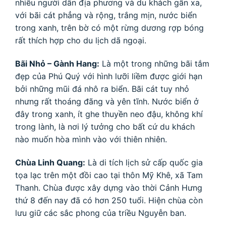
nhiều người dân địa phương và du khách gần xa,
với bãi cát phẳng và rộng, trắng mịn, nước biển
trong xanh, trên bờ có một rừng dương rợp bóng
rất thích hợp cho du lịch dã ngoại.
Bãi Nhỏ – Gành Hang:
Là một trong những bãi tắm
đẹp của Phú Quý với hình lưỡi liềm được giới hạn
bởi những mũi đá nhô ra biển. Bãi cát tuy nhỏ
nhưng rất thoáng đãng và yên tĩnh. Nước biển ở
đây trong xanh, ít ghe thuyền neo đậu, không khí
trong lành, là nơi lý tưởng cho bất cứ du khách
nào muốn hòa mình vào với thiên nhiên.
Chùa Linh Quang:
Là di tích lịch sử cấp quốc gia
tọa lạc trên một đồi cao tại thôn Mỹ Khê, xã Tam
Thanh. Chùa được xây dựng vào thời Cảnh Hưng
thứ 8 đến nay đã có hơn 250 tuổi. Hiện chùa còn
lưu giữ các sắc phong của triều Nguyễn ban.