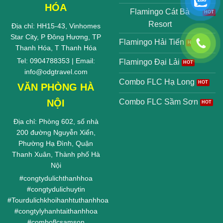
HÓA
Flamingo Cát Bà
Resort
Địa chỉ: HH15-43, Vinhomes
Star City, P Đông Hương, TP
Flamingo Hải Tiến
Thanh Hóa, T Thanh Hóa
Tel: 0904788353 | Email:
Flamingo Đại Lải
info@odgtravel.com
Combo FLC Hạ Long
VĂN PHÒNG HÀ
NỘI
Combo FLC Sầm Sơn
Địa chỉ: Phòng 602, số nhà
200 đường Nguyễn Xiển,
Phường Hạ Đình, Quận
Thanh Xuân, Thành phố Hà
Nội
#
congtydulichthanhhoa
#
congtydulichuytin
#
Tourdulichkhoihanhtuthanhhoa
#
congtylyhanhtaithanhhoa
#
comboflcsamson