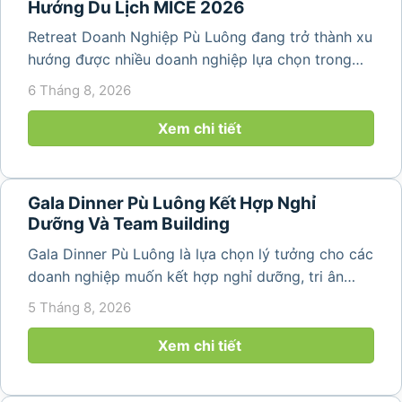
Hướng Du Lịch MICE 2026
Retreat Doanh Nghiệp Pù Luông đang trở thành xu
hướng được nhiều doanh nghiệp lựa chọn trong
năm 2026 khi nhu cầu kết hợp nghỉ dưỡng, hội
6 Tháng 8, 2026
họp và gắn kết đội ngũ ngày càng tăng. Không chỉ
mang đến khoảng thời gian thư giãn...
Xem chi tiết
Gala Dinner Pù Luông Kết Hợp Nghỉ
Dưỡng Và Team Building
Gala Dinner Pù Luông là lựa chọn lý tưởng cho các
doanh nghiệp muốn kết hợp nghỉ dưỡng, tri ân
nhân viên và xây dựng tinh thần đồng đội trong
5 Tháng 8, 2026
không gian thiên nhiên yên bình. Với khung cảnh
núi rừng hùng vĩ, không khí...
Xem chi tiết