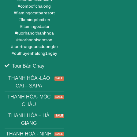
#
comboflchalong
#
flamingocatbaresort
#
flamingohaitien
#
flamingodailai
#
tuorhanoithanhhoa
#
tuorhanoisamson
#
tuortrungquocduongbo
#
duthuyenhalong1ngay
Tour Bán Chạy
THANH HÓA -LÀO
CAI – SAPA
THANH HÓA- MỘC
CHÂU
THANH HÓA – HÀ
GIANG
THANH HOÁ - NINH