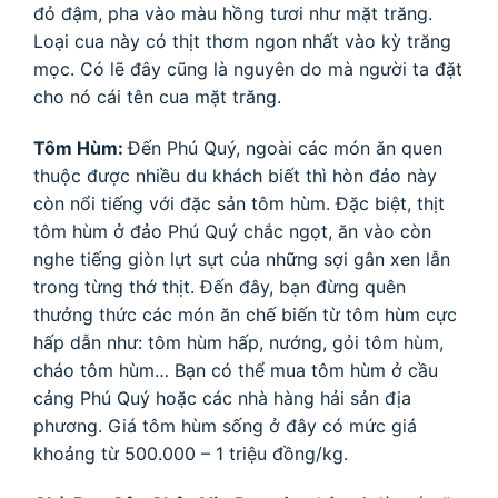
đỏ đậm, pha vào màu hồng tươi như mặt trăng.
Loại cua này có thịt thơm ngon nhất vào kỳ trăng
mọc. Có lẽ đây cũng là nguyên do mà người ta đặt
cho nó cái tên cua mặt trăng.
Tôm Hùm:
Đến Phú Quý, ngoài các món ăn quen
thuộc được nhiều du khách biết thì hòn đảo này
còn nổi tiếng với đặc sản tôm hùm. Đặc biệt, thịt
tôm hùm ở đảo Phú Quý chắc ngọt, ăn vào còn
nghe tiếng giòn lựt sựt của những sợi gân xen lẫn
trong từng thớ thịt. Đến đây, bạn đừng quên
thưởng thức các món ăn chế biến từ tôm hùm cực
hấp dẫn như: tôm hùm hấp, nướng, gỏi tôm hùm,
cháo tôm hùm… Bạn có thể mua tôm hùm ở cầu
cảng Phú Quý hoặc các nhà hàng hải sản địa
phương. Giá tôm hùm sống ở đây có mức giá
khoảng từ 500.000 – 1 triệu đồng/kg.