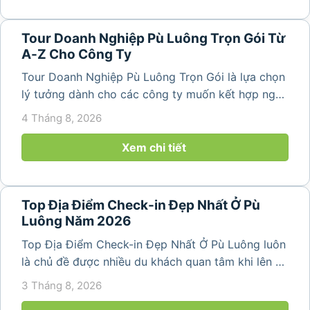
Tour Doanh Nghiệp Pù Luông Trọn Gói Từ
A-Z Cho Công Ty
Tour Doanh Nghiệp Pù Luông Trọn Gói là lựa chọn
lý tưởng dành cho các công ty muốn kết hợp nghỉ
dưỡng, gắn kết đội ngũ và tái tạo năng lượng sau
4 Tháng 8, 2026
những ngày làm việc căng thẳng. Với cảnh quan
thiên nhiên trong lành,...
Xem chi tiết
Top Địa Điểm Check-in Đẹp Nhất Ở Pù
Luông Năm 2026
Top Địa Điểm Check-in Đẹp Nhất Ở Pù Luông luôn
là chủ đề được nhiều du khách quan tâm khi lên kế
hoạch khám phá vùng đất thiên nhiên nổi tiếng
3 Tháng 8, 2026
của Thanh Hóa. Với ruộng bậc thang trải dài, bản