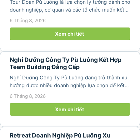
Tour Đoàn Pù Luông là lựa chọn lý tưởng dành cho
doanh nghiệp, cơ quan và các tổ chức muốn kết
hợp nghỉ dưỡng, tham quan và tổ chức các hoạt
6 Tháng 8, 2026
động gắn kết tập thể. Với cảnh quan thiên nhiên
nguyên sơ, không khí...
Xem chi tiết
Nghỉ Dưỡng Công Ty Pù Luông Kết Hợp
Team Building Đẳng Cấp
Nghỉ Dưỡng Công Ty Pù Luông đang trở thành xu
hướng được nhiều doanh nghiệp lựa chọn để kết
hợp giữa nghỉ ngơi, tái tạo năng lượng và xây
6 Tháng 8, 2026
dựng tinh thần đồng đội. Thay vì những chuyến du
lịch đơn thuần, nhiều công ty...
Xem chi tiết
Retreat Doanh Nghiệp Pù Luông Xu