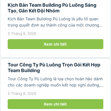
Kịch Bản Team Building Pù Luông Sáng
Tạo, Gắn Kết Đội Nhóm
Kịch Bản Team Building Pù Luông là yếu tố quan
trọng quyết định sự thành công của một chương
trình du lịch doanh nghiệp. Một kịch bản được xây
5 Tháng 8, 2026
dựng bài bản không chỉ mang đến những phút
giây vui vẻ, sôi động mà còn...
Xem chi tiết
Tour Công Ty Pù Luông Trọn Gói Kết Hợp
Team Building
Tour Công Ty Pù Luông là lựa chọn hoàn hảo dành
cho các doanh nghiệp muốn kết hợp nghỉ dưỡng,
team building và gắn kết tập thể trong không gian
5 Tháng 8, 2026
thiên nhiên trong lành. Chỉ cách Hà Nội và Thanh
Hóa vài giờ di chuyển,...
Xem chi tiết