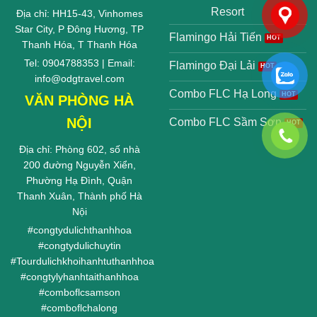
Resort
Địa chỉ: HH15-43, Vinhomes
Star City, P Đông Hương, TP
Flamingo Hải Tiến
Thanh Hóa, T Thanh Hóa
Tel: 0904788353 | Email:
Flamingo Đại Lải
info@odgtravel.com
Combo FLC Hạ Long
VĂN PHÒNG HÀ
NỘI
Combo FLC Sầm Sơn
Địa chỉ: Phòng 602, số nhà
200 đường Nguyễn Xiển,
Phường Hạ Đình, Quận
Thanh Xuân, Thành phố Hà
Nội
#
congtydulichthanhhoa
#
congtydulichuytin
#
Tourdulichkhoihanhtuthanhhoa
#
congtylyhanhtaithanhhoa
#
comboflcsamson
#
comboflchalong