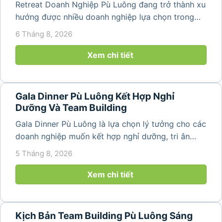
Retreat Doanh Nghiệp Pù Luông đang trở thành xu
hướng được nhiều doanh nghiệp lựa chọn trong
năm 2026 khi nhu cầu kết hợp nghỉ dưỡng, hội
6 Tháng 8, 2026
họp và gắn kết đội ngũ ngày càng tăng. Không chỉ
mang đến khoảng thời gian thư giãn...
Xem chi tiết
Gala Dinner Pù Luông Kết Hợp Nghỉ
Dưỡng Và Team Building
Gala Dinner Pù Luông là lựa chọn lý tưởng cho các
doanh nghiệp muốn kết hợp nghỉ dưỡng, tri ân
nhân viên và xây dựng tinh thần đồng đội trong
5 Tháng 8, 2026
không gian thiên nhiên yên bình. Với khung cảnh
núi rừng hùng vĩ, không khí...
Xem chi tiết
Kịch Bản Team Building Pù Luông Sáng