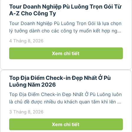
Tour Doanh Nghiệp Pù Luông Trọn Gói Từ
A-Z Cho Công Ty
Tour Doanh Nghiệp Pù Luông Trọn Gói là lựa chọn
lý tưởng dành cho các công ty muốn kết hợp nghỉ
dưỡng, gắn kết đội ngũ và tái tạo năng lượng sau
4 Tháng 8, 2026
những ngày làm việc căng thẳng. Với cảnh quan
thiên nhiên trong lành,...
Xem chi tiết
Top Địa Điểm Check-in Đẹp Nhất Ở Pù
Luông Năm 2026
Top Địa Điểm Check-in Đẹp Nhất Ở Pù Luông luôn
là chủ đề được nhiều du khách quan tâm khi lên kế
hoạch khám phá vùng đất thiên nhiên nổi tiếng
3 Tháng 8, 2026
của Thanh Hóa. Với ruộng bậc thang trải dài, bản
làng yên bình, thác...
Xem chi tiết