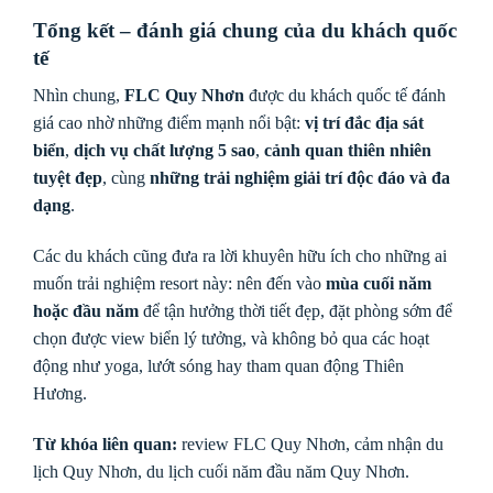
Tổng kết – đánh giá chung của du khách quốc
tế
Nhìn chung,
FLC Quy Nhơn
được du khách quốc tế đánh
giá cao nhờ những điểm mạnh nổi bật:
vị trí đắc địa sát
biển
,
dịch vụ chất lượng 5 sao
,
cảnh quan thiên nhiên
tuyệt đẹp
, cùng
những trải nghiệm giải trí độc đáo và đa
dạng
.
Các du khách cũng đưa ra lời khuyên hữu ích cho những ai
muốn trải nghiệm resort này: nên đến vào
mùa cuối năm
hoặc đầu năm
để tận hưởng thời tiết đẹp, đặt phòng sớm để
chọn được view biển lý tưởng, và không bỏ qua các hoạt
động như yoga, lướt sóng hay tham quan động Thiên
Hương.
Từ khóa liên quan:
review FLC Quy Nhơn, cảm nhận du
lịch Quy Nhơn, du lịch cuối năm đầu năm Quy Nhơn.