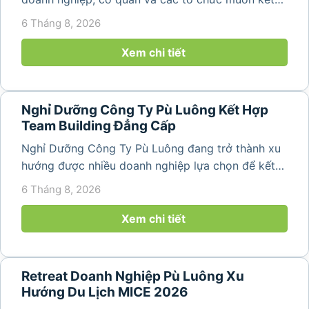
hợp nghỉ dưỡng, tham quan và tổ chức các hoạt
6 Tháng 8, 2026
động gắn kết tập thể. Với cảnh quan thiên nhiên
nguyên sơ, không khí...
Xem chi tiết
Nghỉ Dưỡng Công Ty Pù Luông Kết Hợp
Team Building Đẳng Cấp
Nghỉ Dưỡng Công Ty Pù Luông đang trở thành xu
hướng được nhiều doanh nghiệp lựa chọn để kết
hợp giữa nghỉ ngơi, tái tạo năng lượng và xây
6 Tháng 8, 2026
dựng tinh thần đồng đội. Thay vì những chuyến du
lịch đơn thuần, nhiều công ty...
Xem chi tiết
Retreat Doanh Nghiệp Pù Luông Xu
Hướng Du Lịch MICE 2026