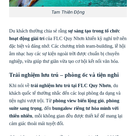
Tam Thiên Động
Du khách thường chia sẻ rằng
sự sáng tạo trong tổ chức
hoạt động giải trí
của FLC Quy Nhơn khiến kỳ nghỉ trở nên
đặc biệt và đáng nhớ. Các chương trình team-building, lễ hội
âm nhạc hay các sự kiện ngoài trời được chuẩn bị chuyên
nghiệp, vừa giúp thư giãn vừa tạo cơ hội kết nối văn hóa.
Trải nghiệm lưu trú – phòng ốc và tiện nghi
Khi nói về
trải nghiệm lưu trú tại FLC Quy Nhơn
, du
khách quốc tế thường nhắc đến các loại phòng đa dạng và
tiện nghi vượt trội. Từ
phòng view biển lộng gió
,
phòng
suite sang trọng
, đến
bungalow riêng tư hòa mình với
thiên nhiên
, mỗi không gian đều được thiết kế để mang lại
cảm giác thoải mái tuyệt đối.