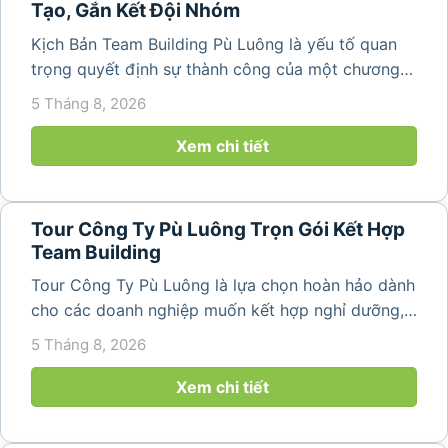
Tạo, Gắn Kết Đội Nhóm
Kịch Bản Team Building Pù Luông là yếu tố quan
trọng quyết định sự thành công của một chương
trình du lịch doanh nghiệp. Một kịch bản được xây
5 Tháng 8, 2026
dựng bài bản không chỉ mang đến những phút
giây vui vẻ, sôi động mà còn...
Xem chi tiết
Tour Công Ty Pù Luông Trọn Gói Kết Hợp
Team Building
Tour Công Ty Pù Luông là lựa chọn hoàn hảo dành
cho các doanh nghiệp muốn kết hợp nghỉ dưỡng,
team building và gắn kết tập thể trong không gian
5 Tháng 8, 2026
thiên nhiên trong lành. Chỉ cách Hà Nội và Thanh
Hóa vài giờ di chuyển,...
Xem chi tiết