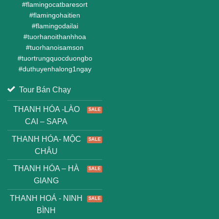
#
flamingocatbaresort
#
flamingohaitien
#
flamingodailai
#
tuorhanoithanhhoa
#
tuorhanoisamson
#
tuortrungquocduongbo
#
duthuyenhalong1ngay
Tour Bán Chạy
THANH HÓA -LÀO
CAI – SAPA
THANH HÓA- MỘC
CHÂU
THANH HÓA – HÀ
GIANG
THANH HOÁ - NINH
BÌNH