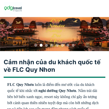
Skip
to
content
Cảm nhận của du khách quốc tế
về FLC Quy Nhơn
FLC Quy Nhơn
luôn là điểm đến mơ ước của du khách
quốc tế khi nhắc tới
nghỉ dưỡng Quy Nhơn
. Nằm trải dài
bên bờ biển xanh ngọc, resort này không chỉ gây ấn tượng
bởi cảnh quan thiên nhiên tuyệt đẹp mà còn bởi những dịch
vụ và tiện ích cao cấp mang đậm phong cách quốc tế.