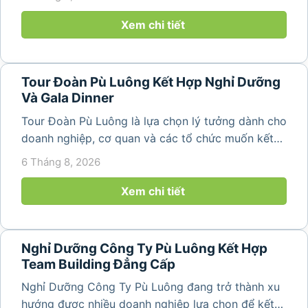
yên bình và ruộng bậc thang đặc trưng của Pù
Luông. Với...
Xem chi tiết
Tour Đoàn Pù Luông Kết Hợp Nghỉ Dưỡng
Và Gala Dinner
Tour Đoàn Pù Luông là lựa chọn lý tưởng dành cho
doanh nghiệp, cơ quan và các tổ chức muốn kết
hợp nghỉ dưỡng, tham quan và tổ chức các hoạt
6 Tháng 8, 2026
động gắn kết tập thể. Với cảnh quan thiên nhiên
nguyên sơ, không khí...
Xem chi tiết
Nghỉ Dưỡng Công Ty Pù Luông Kết Hợp
Team Building Đẳng Cấp
Nghỉ Dưỡng Công Ty Pù Luông đang trở thành xu
hướng được nhiều doanh nghiệp lựa chọn để kết