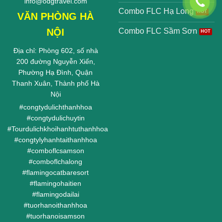
info@odgtravel.com
Combo FLC Hạ Long
VĂN PHÒNG HÀ
NỘI
Combo FLC Sầm Sơn
Địa chỉ: Phòng 602, số nhà
200 đường Nguyễn Xiển,
Phường Hạ Đình, Quận
Thanh Xuân, Thành phố Hà
Nội
#
congtydulichthanhhoa
#
congtydulichuytin
#
Tourdulichkhoihanhtuthanhhoa
#
congtylyhanhtaithanhhoa
#
comboflcsamson
#
comboflchalong
#
flamingocatbaresort
#
flamingohaitien
#
flamingodailai
#
tuorhanoithanhhoa
#
tuorhanoisamson