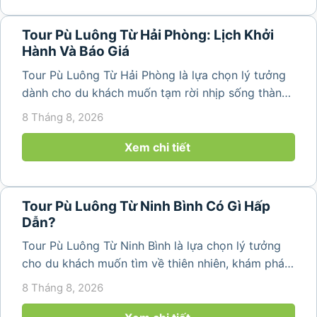
Tour Pù Luông Từ Hải Phòng: Lịch Khởi
Hành Và Báo Giá
Tour Pù Luông Từ Hải Phòng là lựa chọn lý tưởng
dành cho du khách muốn tạm rời nhịp sống thành
phố để tìm về không gian núi rừng trong lành,
8 Tháng 8, 2026
những bản làng bình yên và cảnh quan ruộng bậc
thang đặc trưng. Từ...
Xem chi tiết
Tour Pù Luông Từ Ninh Bình Có Gì Hấp
Dẫn?
Tour Pù Luông Từ Ninh Bình là lựa chọn lý tưởng
cho du khách muốn tìm về thiên nhiên, khám phá
bản làng và tận hưởng không gian nghỉ dưỡng yên
8 Tháng 8, 2026
bình. Với lịch trình 2N1Đ hoặc 3N2Đ, hành trình có
thể kết hợp tham...