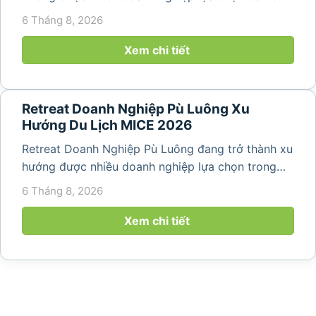
hợp giữa nghỉ ngơi, tái tạo năng lượng và xây
6 Tháng 8, 2026
dựng tinh thần đồng đội. Thay vì những chuyến du
lịch đơn thuần, nhiều công ty...
Xem chi tiết
Retreat Doanh Nghiệp Pù Luông Xu
Hướng Du Lịch MICE 2026
Retreat Doanh Nghiệp Pù Luông đang trở thành xu
hướng được nhiều doanh nghiệp lựa chọn trong
năm 2026 khi nhu cầu kết hợp nghỉ dưỡng, hội
6 Tháng 8, 2026
họp và gắn kết đội ngũ ngày càng tăng. Không chỉ
mang đến khoảng thời gian thư giãn...
Xem chi tiết