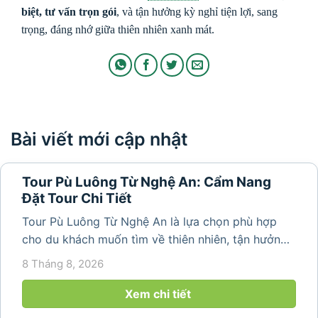
biệt, tư vấn trọn gói
, và tận hưởng kỳ nghỉ tiện lợi, sang
trọng, đáng nhớ giữa thiên nhiên xanh mát.
Bài viết mới cập nhật
Tour Pù Luông Từ Nghệ An: Cẩm Nang
Đặt Tour Chi Tiết
Tour Pù Luông Từ Nghệ An là lựa chọn phù hợp
cho du khách muốn tìm về thiên nhiên, tận hưởng
không khí trong lành và khám phá vẻ đẹp bình yên
8 Tháng 8, 2026
của vùng núi Thanh Hóa. Với những bản làng mộc
mạc, ruộng bậc...
Xem chi tiết