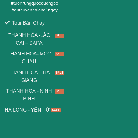
#
tuortrungquocduongbo
#
duthuyenhalong1ngay
Tour Bán Chạy
THANH HÓA -LÀO
CAI – SAPA
THANH HÓA- MỘC
CHÂU
THANH HÓA – HÀ
GIANG
THANH HOÁ - NINH
BÌNH
HẠ LONG - YÊN TỬ