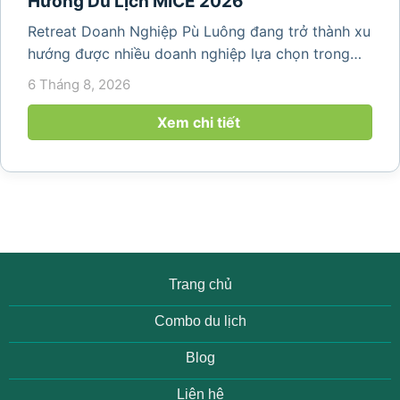
Hướng Du Lịch MICE 2026
Retreat Doanh Nghiệp Pù Luông đang trở thành xu
hướng được nhiều doanh nghiệp lựa chọn trong
năm 2026 khi nhu cầu kết hợp nghỉ dưỡng, hội
6 Tháng 8, 2026
họp và gắn kết đội ngũ ngày càng tăng. Không chỉ
mang đến khoảng thời gian thư giãn...
Xem chi tiết
Trang chủ
Combo du lịch
Blog
Liên hệ