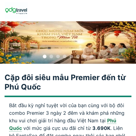
Skip
to
content
Cặp đôi siêu mẫu Premier đến từ
Phú Quốc
Bắt đầu kỳ nghỉ tuyệt vời của bạn cùng với bộ đôi
combo Premier 3 ngày 2 đêm và khám phá những
khu vui chơi giải trí hàng đầu Việt Nam tại
Phú
Quốc
với mức giá cực ưu đãi chỉ từ
3.690K
. Liên
hệ FantaSea để đặt combo ngay thôi các bạn nhé!