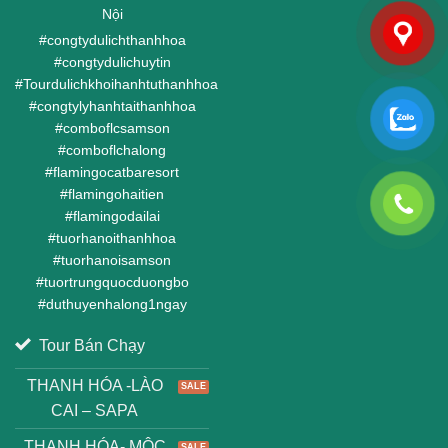
Nội
#
congtydulichthanhhoa
#
congtydulichuytin
#
Tourdulichkhoihanhtuthanhhoa
#
congtylyhanhtaithanhhoa
#
comboflcsamson
#
comboflchalong
#
flamingocatbaresort
#
flamingohaitien
#
flamingodailai
#
tuorhanoithanhhoa
#
tuorhanoisamson
#
tuortrungquocduongbo
#
duthuyenhalong1ngay
Tour Bán Chạy
THANH HÓA -LÀO
CAI – SAPA
THANH HÓA- MỘC