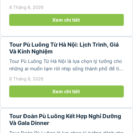
trong lành, ruộng bậc thang xanh mướt và những
8 Tháng 8, 2026
bản làng bình yên ngay trong một hành trình ngắn
ngày. Không cần di chuyển...
Xem chi tiết
Tour Pù Luông Từ Hà Nội: Lịch Trình, Giá
Và Kinh Nghiệm
Tour Pù Luông Từ Hà Nội là lựa chọn lý tưởng cho
những ai muốn tạm rời nhịp sống thành phố để tìm
về không gian núi rừng xanh mát, những bản làng
8 Tháng 8, 2026
yên bình và ruộng bậc thang đặc trưng của Pù
Luông. Với...
Xem chi tiết
Tour Đoàn Pù Luông Kết Hợp Nghỉ Dưỡng
Và Gala Dinner
Tour Đoàn Pù Luông là lựa chọn lý tưởng dành cho