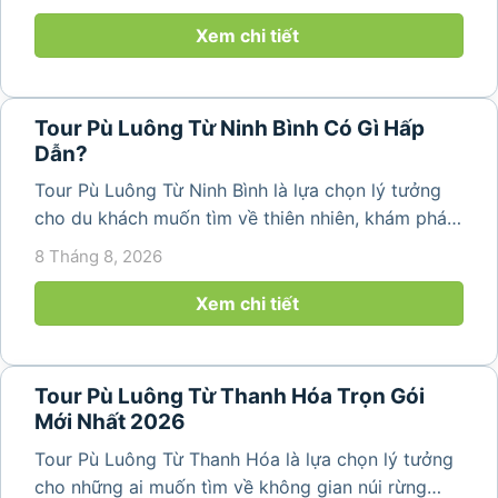
những bản làng bình yên và cảnh quan ruộng bậc
thang đặc trưng. Từ...
Xem chi tiết
Tour Pù Luông Từ Ninh Bình Có Gì Hấp
Dẫn?
Tour Pù Luông Từ Ninh Bình là lựa chọn lý tưởng
cho du khách muốn tìm về thiên nhiên, khám phá
bản làng và tận hưởng không gian nghỉ dưỡng yên
8 Tháng 8, 2026
bình. Với lịch trình 2N1Đ hoặc 3N2Đ, hành trình có
thể kết hợp tham...
Xem chi tiết
Tour Pù Luông Từ Thanh Hóa Trọn Gói
Mới Nhất 2026
Tour Pù Luông Từ Thanh Hóa là lựa chọn lý tưởng
cho những ai muốn tìm về không gian núi rừng