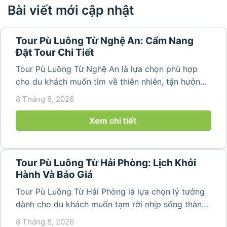
Bài viết mới cập nhật
Tour Pù Luông Từ Nghệ An: Cẩm Nang
Đặt Tour Chi Tiết
Tour Pù Luông Từ Nghệ An là lựa chọn phù hợp
cho du khách muốn tìm về thiên nhiên, tận hưởng
không khí trong lành và khám phá vẻ đẹp bình yên
8 Tháng 8, 2026
của vùng núi Thanh Hóa. Với những bản làng mộc
mạc, ruộng bậc...
Xem chi tiết
Tour Pù Luông Từ Hải Phòng: Lịch Khởi
Hành Và Báo Giá
Tour Pù Luông Từ Hải Phòng là lựa chọn lý tưởng
dành cho du khách muốn tạm rời nhịp sống thành
phố để tìm về không gian núi rừng trong lành,
8 Tháng 8, 2026