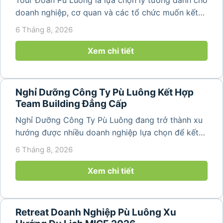
doanh nghiệp, cơ quan và các tổ chức muốn kết
hợp nghỉ dưỡng, tham quan và tổ chức các hoạt
6 Tháng 8, 2026
động gắn kết tập thể. Với cảnh quan thiên nhiên
nguyên sơ, không khí...
Xem chi tiết
Nghỉ Dưỡng Công Ty Pù Luông Kết Hợp
Team Building Đẳng Cấp
Nghỉ Dưỡng Công Ty Pù Luông đang trở thành xu
hướng được nhiều doanh nghiệp lựa chọn để kết
hợp giữa nghỉ ngơi, tái tạo năng lượng và xây
6 Tháng 8, 2026
dựng tinh thần đồng đội. Thay vì những chuyến du
lịch đơn thuần, nhiều công ty...
Xem chi tiết
Retreat Doanh Nghiệp Pù Luông Xu