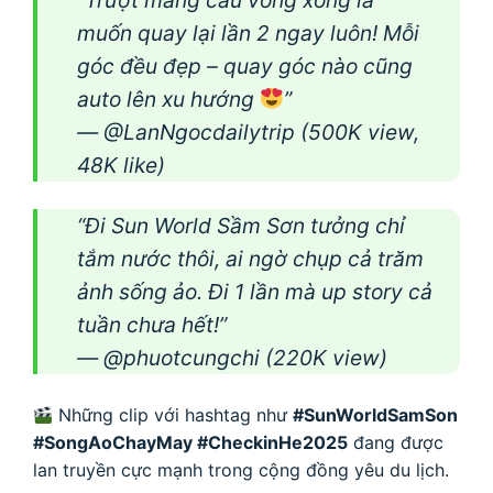
“Trượt máng cầu vồng xong là
muốn quay lại lần 2 ngay luôn! Mỗi
góc đều đẹp – quay góc nào cũng
auto lên xu hướng
”
— @LanNgocdailytrip (500K view,
48K like)
“Đi Sun World Sầm Sơn tưởng chỉ
tắm nước thôi, ai ngờ chụp cả trăm
ảnh sống ảo. Đi 1 lần mà up story cả
tuần chưa hết!”
— @phuotcungchi (220K view)
Những clip với hashtag như
#SunWorldSamSon
#SongAoChayMay #CheckinHe2025
đang được
lan truyền cực mạnh trong cộng đồng yêu du lịch.