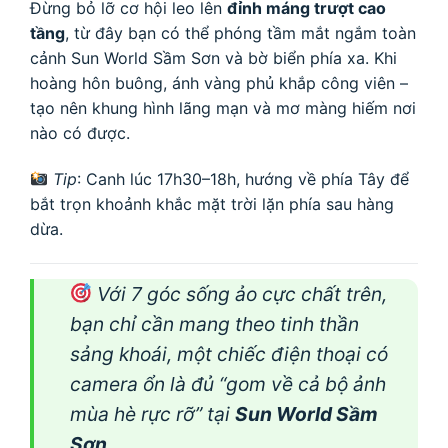
Đừng bỏ lỡ cơ hội leo lên
đỉnh máng trượt cao
tầng
, từ đây bạn có thể phóng tầm mắt ngắm toàn
cảnh Sun World Sầm Sơn và bờ biển phía xa. Khi
hoàng hôn buông, ánh vàng phủ khắp công viên –
tạo nên khung hình lãng mạn và mơ màng hiếm nơi
nào có được.
Tip
: Canh lúc 17h30–18h, hướng về phía Tây để
bắt trọn khoảnh khắc mặt trời lặn phía sau hàng
dừa.
Với 7 góc sống ảo cực chất trên,
bạn chỉ cần mang theo tinh thần
sảng khoái, một chiếc điện thoại có
camera ổn là đủ “gom về cả bộ ảnh
mùa hè rực rỡ” tại
Sun World Sầm
Sơn
.