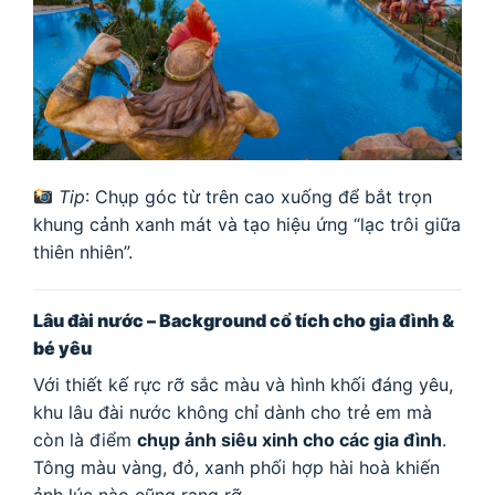
Tip
: Chụp góc từ trên cao xuống để bắt trọn
khung cảnh xanh mát và tạo hiệu ứng “lạc trôi giữa
thiên nhiên”.
Lâu đài nước – Background cổ tích cho gia đình &
bé yêu
Với thiết kế rực rỡ sắc màu và hình khối đáng yêu,
khu lâu đài nước không chỉ dành cho trẻ em mà
còn là điểm
chụp ảnh siêu xinh cho các gia đình
.
Tông màu vàng, đỏ, xanh phối hợp hài hoà khiến
ảnh lúc nào cũng rạng rỡ.