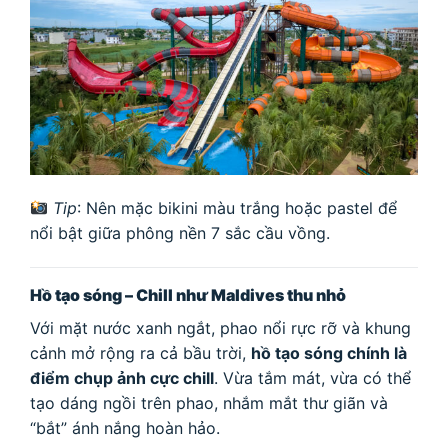
Tip
: Nên mặc bikini màu trắng hoặc pastel để
nổi bật giữa phông nền 7 sắc cầu vồng.
Hồ tạo sóng – Chill như Maldives thu nhỏ
Với mặt nước xanh ngắt, phao nổi rực rỡ và khung
cảnh mở rộng ra cả bầu trời,
hồ tạo sóng chính là
điểm chụp ảnh cực chill
. Vừa tắm mát, vừa có thể
tạo dáng ngồi trên phao, nhắm mắt thư giãn và
“bắt” ánh nắng hoàn hảo.