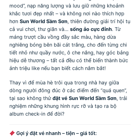
mood”, nạp năng lượng và lưu giữ những khoảnh
khắc tươi đẹp nhất – và không nơi nào thích hợp
hơn
Sun World Sầm Sơn
, thiên đường giải trí hội tụ
cả vui chơi, thư giãn và…
sống ảo cực đỉnh
. Từ
máng trượt cầu vồng đầy sắc màu, hàng dừa
nghiêng bóng bên bãi cát trắng, cho đến từng chi
tiết nhỏ như quầy nước, ô che nắng, hay góc bảng
hiệu dễ thương – tất cả đều có thể biến thành bức
ảnh triệu like nếu bạn biết cách nắm bắt!
Thay vì để mùa hè trôi qua trong nhà hay giữa
dòng người đông đúc ở các điểm đến “quá quen”,
tại sao không thử
đặt vé Sun World Sầm Sơn
, trải
nghiệm những khung hình rực rỡ và tạo ra bộ
album check-in để đời?
Gợi ý đặt vé nhanh – tiện – giá tốt: