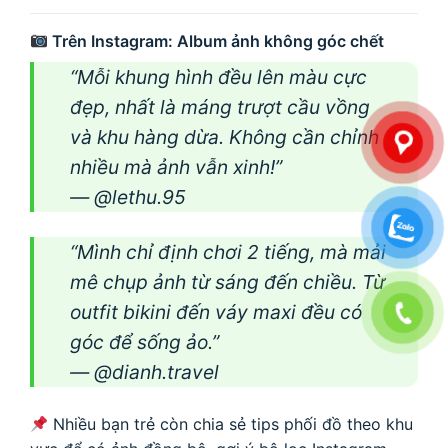
Trên Instagram: Album ảnh không góc chết
“Mỗi khung hình đều lên màu cực
đẹp, nhất là máng trượt cầu vồng
và khu hàng dừa. Không cần chỉnh
nhiều mà ảnh vẫn xinh!”
— @lethu.95
“Mình chỉ định chơi 2 tiếng, mà mải
mê chụp ảnh từ sáng đến chiều. Từ
outfit bikini đến váy maxi đều có
góc để sống ảo.”
— @dianh.travel
Nhiều bạn trẻ còn chia sẻ tips phối đồ theo khu