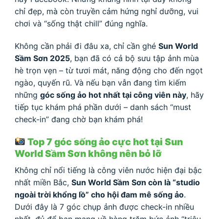
chỉ đẹp, mà còn truyền cảm hứng nghỉ dưỡng, vui
chơi và “sống thật chill” đúng nghĩa.
Không cần phải đi đâu xa, chỉ cần ghé
Sun World
Sầm Sơn 2025
, bạn đã có cả bộ sưu tập ảnh mùa
hè trọn vẹn – từ tươi mát, năng động cho đến ngọt
ngào, quyến rũ. Và nếu bạn vẫn đang tìm kiếm
những
góc sống ảo hot nhất tại công viên này
, hãy
tiếp tục khám phá phần dưới – danh sách “must
check-in” đang chờ bạn khám phá!
Top 7 góc sống ảo cực hot tại Sun
World Sầm Sơn không nên bỏ lỡ
Không chỉ nổi tiếng là công viên nước hiện đại bậc
nhất miền Bắc,
Sun World Sầm Sơn còn là “studio
ngoài trời khổng lồ” cho hội đam mê sống ảo
.
Dưới đây là 7 góc chụp ảnh được check-in nhiều
nhất, đủ để bạn mang về hàng trăm bức ảnh “triệu