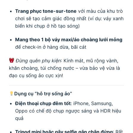
Trang phục tone-sur-tone
với màu của khu trò
chơi sẽ tạo cảm giác đồng nhất (ví dụ: váy xanh
biển khi chụp ở hồ tạo sóng)
Mang theo 1 bộ váy maxi/áo choàng lưới mỏng
để check-in ở hàng dừa, bãi cát
Đừng quên phụ kiện
: Kính mát, mũ rộng vành,
khăn choàng, túi chống nước – vừa bảo vệ vừa là
đạo cụ sống ảo cực xịn!
Dụng cụ “hỗ trợ sống ảo”
Điện thoại chụp đêm tốt
: iPhone, Samsung,
Oppo có chế độ chụp ngược sáng và HDR hiệu
quả
Tripod mini hoặc gậy selfie gắn chân đứng
: Rất