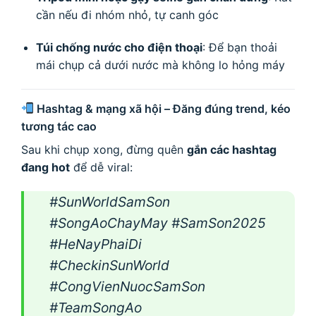
cần nếu đi nhóm nhỏ, tự canh góc
Túi chống nước cho điện thoại
: Để bạn thoải
mái chụp cả dưới nước mà không lo hỏng máy
Hashtag & mạng xã hội – Đăng đúng trend, kéo
tương tác cao
Sau khi chụp xong, đừng quên
gắn các hashtag
đang hot
để dễ viral:
#SunWorldSamSon
#SongAoChayMay #SamSon2025
#HeNayPhaiDi
#CheckinSunWorld
#CongVienNuocSamSon
#TeamSongAo