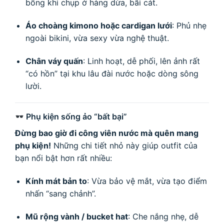
bổng khi chụp ở hàng dừa, bãi cát.
Áo choàng kimono hoặc cardigan lưới
: Phủ nhẹ
ngoài bikini, vừa sexy vừa nghệ thuật.
Chân váy quấn
: Linh hoạt, dễ phối, lên ảnh rất
“có hồn” tại khu lâu đài nước hoặc dòng sông
lười.
Phụ kiện sống ảo “bất bại”
Đừng bao giờ đi công viên nước mà quên mang
phụ kiện!
Những chi tiết nhỏ này giúp outfit của
bạn nổi bật hơn rất nhiều:
Kính mát bản to
: Vừa bảo vệ mắt, vừa tạo điểm
nhấn “sang chảnh”.
Mũ rộng vành / bucket hat
: Che nắng nhẹ, dễ