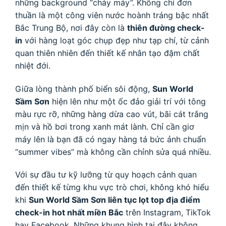
những background “cháy máy”. Không chỉ đơn
thuần là một công viên nước hoành tráng bậc nhất
Bắc Trung Bộ, nơi đây còn là
thiên đường check-
in
với hàng loạt góc chụp đẹp như tạp chí, từ cảnh
quan thiên nhiên đến thiết kế nhân tạo đậm chất
nhiệt đới.
Giữa lòng thành phố biển sôi động,
Sun World
Sầm Sơn
hiện lên như một ốc đảo giải trí với tông
màu rực rỡ, những hàng dừa cao vút, bãi cát trắng
mịn và hồ bơi trong xanh mát lành. Chỉ cần giơ
máy lên là bạn đã có ngay hàng tá bức ảnh chuẩn
“summer vibes” mà không cần chỉnh sửa quá nhiều.
Với sự đầu tư kỹ lưỡng từ quy hoạch cảnh quan
đến thiết kế từng khu vực trò chơi, không khó hiểu
khi
Sun World Sầm Sơn liên tục lọt top địa điểm
check-in hot nhất miền Bắc
trên Instagram, TikTok
hay Facebook. Những khung hình tại đây không