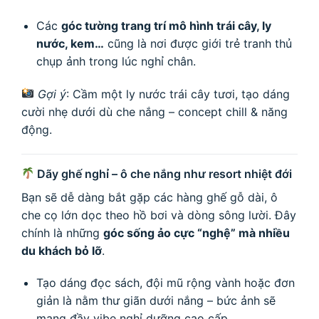
Các
góc tường trang trí mô hình trái cây, ly
nước, kem…
cũng là nơi được giới trẻ tranh thủ
chụp ảnh trong lúc nghỉ chân.
Gợi ý
: Cầm một ly nước trái cây tươi, tạo dáng
cười nhẹ dưới dù che nắng – concept chill & năng
động.
Dãy ghế nghỉ – ô che nắng như resort nhiệt đới
Bạn sẽ dễ dàng bắt gặp các hàng ghế gỗ dài, ô
che cọ lớn dọc theo hồ bơi và dòng sông lười. Đây
chính là những
góc sống ảo cực “nghệ” mà nhiều
du khách bỏ lỡ
.
Tạo dáng đọc sách, đội mũ rộng vành hoặc đơn
giản là nằm thư giãn dưới nắng – bức ảnh sẽ
mang đầy vibe nghỉ dưỡng cao cấp.