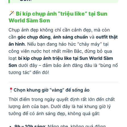
Bí kíp chụp ảnh “triệu like” tại Sun
World Sầm Sơn
Chụp ảnh đẹp không chỉ cần cảnh đẹp, mà còn
cần
góc chụp đúng
,
ánh sáng chuẩn
và
outfit thật
ăn hình
. Nếu bạn đang háo hức “cháy máy” tại
công viên nước hot nhất miền Bắc, đừng bỏ qua
loạt
bí kíp chụp ảnh triệu like tại Sun World Sầm
Sơn
dưới đây – đảm bảo ảnh đăng đâu là “bùng nổ
tương tác” đến đó!
Chọn khung giờ “vàng” để sống ảo
Thời điểm trong ngày quyết định rất lớn đến chất
lượng ảnh của bạn. Dưới đây là hai khung giờ lý
tưởng để có ánh sáng đẹp, không quá gắt:
9h – 10h sáng
: Nắng nhẹ, không quá đông