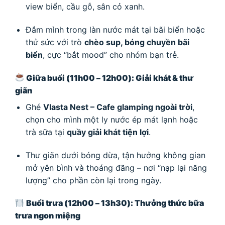
view biển, cầu gỗ, sân cỏ xanh.
Đắm mình trong làn nước mát tại bãi biển hoặc
thử sức với trò
chèo sup, bóng chuyền bãi
biển
, cực “bắt mood” cho nhóm bạn trẻ.
Giữa buổi (11h00 – 12h00): Giải khát & thư
giãn
Ghé
Vlasta Nest – Cafe glamping ngoài trời
,
chọn cho mình một ly nước ép mát lạnh hoặc
trà sữa tại
quầy giải khát tiện lợi
.
Thư giãn dưới bóng dừa, tận hưởng không gian
mở yên bình và thoáng đãng – nơi “nạp lại năng
lượng” cho phần còn lại trong ngày.
Buổi trưa (12h00 – 13h30): Thưởng thức bữa
trưa ngon miệng