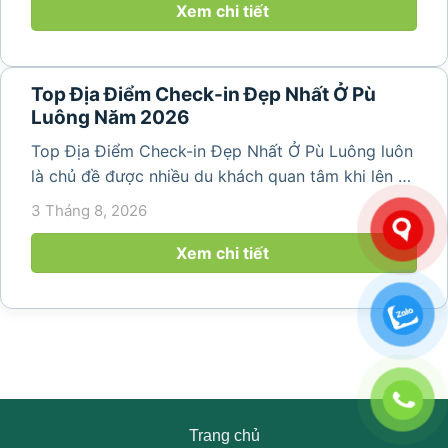
thiên nhiên trong lành,...
Xem chi tiết
Top Địa Điểm Check-in Đẹp Nhất Ở Pù
Luông Năm 2026
Top Địa Điểm Check-in Đẹp Nhất Ở Pù Luông luôn
là chủ đề được nhiều du khách quan tâm khi lên kế
hoạch khám phá vùng đất thiên nhiên nổi tiếng
3 Tháng 8, 2026
của Thanh Hóa. Với ruộng bậc thang trải dài, bản
làng yên bình, thác...
Xem chi tiết
Trang chủ