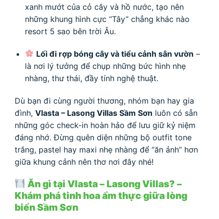
xanh mướt của cỏ cây và hồ nước, tạo nên
những khung hình cực “Tây” chẳng khác nào
resort 5 sao bên trời Âu.
Lối đi rợp bóng cây và tiểu cảnh sân vườn
–
là nơi lý tưởng để chụp những bức hình nhẹ
nhàng, thư thái, đầy tính nghệ thuật.
Dù bạn đi cùng người thương, nhóm bạn hay gia
đình,
Vlasta – Lasong Villas Sầm Sơn
luôn có sẵn
những góc check-in hoàn hảo để lưu giữ kỷ niệm
đáng nhớ. Đừng quên diện những bộ outfit tone
trắng, pastel hay maxi nhẹ nhàng để “ăn ảnh” hơn
giữa khung cảnh nên thơ nơi đây nhé!
Ăn gì tại Vlasta – Lasong Villas? –
Khám phá tinh hoa ẩm thực giữa lòng
biển Sầm Sơn