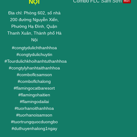
NỘI
Combo FLC Sầm Sơn
Địa chỉ: Phòng 602, số nhà
200 đường Nguyễn Xiển,
Phường Hạ Đình, Quận
Thanh Xuân, Thành phố Hà
Nội
#
congtydulichthanhhoa
#
congtydulichuytin
#
Tourdulichkhoihanhtuthanhhoa
#
congtylyhanhtaithanhhoa
#
comboflcsamson
#
comboflchalong
#
flamingocatbaresort
#
flamingohaitien
#
flamingodailai
#
tuorhanoithanhhoa
#
tuorhanoisamson
#
tuortrungquocduongbo
#
duthuyenhalong1ngay