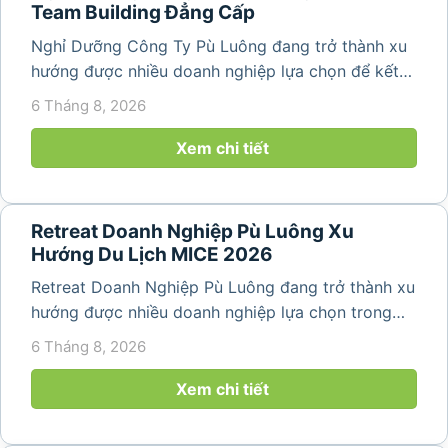
Team Building Đẳng Cấp
Nghỉ Dưỡng Công Ty Pù Luông đang trở thành xu
hướng được nhiều doanh nghiệp lựa chọn để kết
hợp giữa nghỉ ngơi, tái tạo năng lượng và xây
6 Tháng 8, 2026
dựng tinh thần đồng đội. Thay vì những chuyến du
lịch đơn thuần, nhiều công ty...
Xem chi tiết
Retreat Doanh Nghiệp Pù Luông Xu
Hướng Du Lịch MICE 2026
Retreat Doanh Nghiệp Pù Luông đang trở thành xu
hướng được nhiều doanh nghiệp lựa chọn trong
năm 2026 khi nhu cầu kết hợp nghỉ dưỡng, hội
6 Tháng 8, 2026
họp và gắn kết đội ngũ ngày càng tăng. Không chỉ
mang đến khoảng thời gian thư giãn...
Xem chi tiết