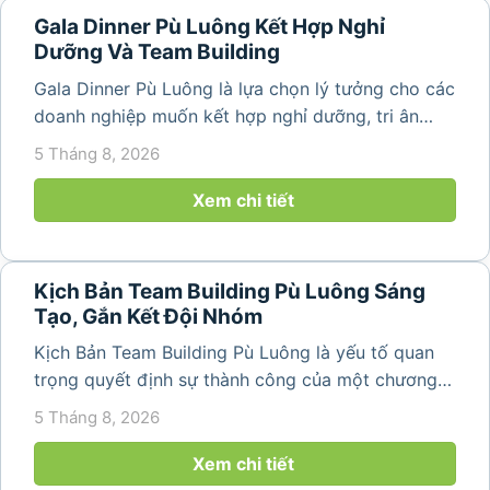
Gala Dinner Pù Luông Kết Hợp Nghỉ
Dưỡng Và Team Building
Gala Dinner Pù Luông là lựa chọn lý tưởng cho các
doanh nghiệp muốn kết hợp nghỉ dưỡng, tri ân
nhân viên và xây dựng tinh thần đồng đội trong
5 Tháng 8, 2026
không gian thiên nhiên yên bình. Với khung cảnh
núi rừng hùng vĩ, không khí...
Xem chi tiết
Kịch Bản Team Building Pù Luông Sáng
Tạo, Gắn Kết Đội Nhóm
Kịch Bản Team Building Pù Luông là yếu tố quan
trọng quyết định sự thành công của một chương
trình du lịch doanh nghiệp. Một kịch bản được xây
5 Tháng 8, 2026
dựng bài bản không chỉ mang đến những phút
giây vui vẻ, sôi động mà còn...
Xem chi tiết