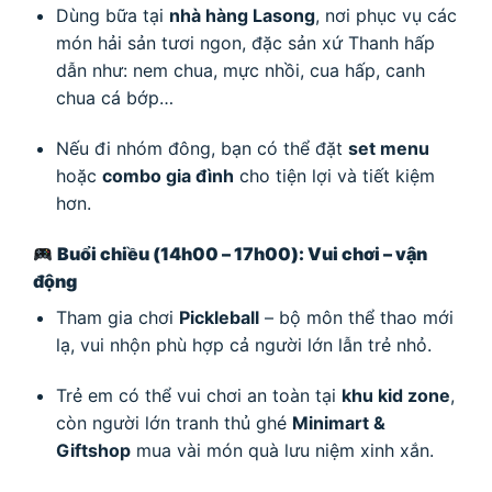
Dùng bữa tại
nhà hàng Lasong
, nơi phục vụ các
món hải sản tươi ngon, đặc sản xứ Thanh hấp
dẫn như: nem chua, mực nhồi, cua hấp, canh
chua cá bớp…
Nếu đi nhóm đông, bạn có thể đặt
set menu
hoặc
combo gia đình
cho tiện lợi và tiết kiệm
hơn.
Buổi chiều (14h00 – 17h00): Vui chơi – vận
động
Tham gia chơi
Pickleball
– bộ môn thể thao mới
lạ, vui nhộn phù hợp cả người lớn lẫn trẻ nhỏ.
Trẻ em có thể vui chơi an toàn tại
khu kid zone
,
còn người lớn tranh thủ ghé
Minimart &
Giftshop
mua vài món quà lưu niệm xinh xắn.