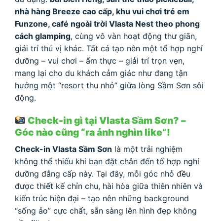
nhà hàng Breeze cao cấp, khu vui chơi trẻ em
Funzone, café ngoài trời Vlasta Nest theo phong
cách glamping
, cùng vô vàn hoạt động thư giãn,
giải trí thú vị khác. Tất cả tạo nên một tổ hợp nghỉ
dưỡng – vui chơi – ẩm thực – giải trí trọn vẹn,
mang lại cho du khách cảm giác như đang tận
hưởng một “resort thu nhỏ” giữa lòng Sầm Sơn sôi
động.
Check-in gì tại Vlasta Sầm Sơn? –
Góc nào cũng “ra ảnh nghìn like”!
Check-in Vlasta Sầm Sơn
là một trải nghiệm
không thể thiếu khi bạn đặt chân đến tổ hợp nghỉ
dưỡng đẳng cấp này. Tại đây, mỗi góc nhỏ đều
được thiết kế chỉn chu, hài hòa giữa thiên nhiên và
kiến trúc hiện đại – tạo nên những background
“sống ảo” cực chất, sẵn sàng lên hình đẹp không