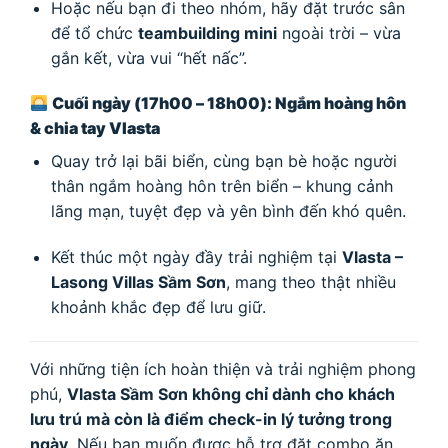
Hoặc nếu bạn đi theo nhóm, hãy đặt trước sân
để tổ chức
teambuilding mini
ngoài trời – vừa
gắn kết, vừa vui “hết nấc”.
Cuối ngày (17h00 – 18h00): Ngắm hoàng hôn
& chia tay Vlasta
Quay trở lại bãi biển, cùng bạn bè hoặc người
thân ngắm hoàng hôn trên biển – khung cảnh
lãng mạn, tuyệt đẹp và yên bình đến khó quên.
Kết thúc một ngày đầy trải nghiệm tại
Vlasta –
Lasong Villas Sầm Sơn
, mang theo thật nhiều
khoảnh khắc đẹp để lưu giữ.
Với những tiện ích hoàn thiện và trải nghiệm phong
phú,
Vlasta Sầm Sơn không chỉ dành cho khách
lưu trú mà còn là điểm check-in lý tưởng trong
ngày
. Nếu bạn muốn được hỗ trợ đặt combo ăn