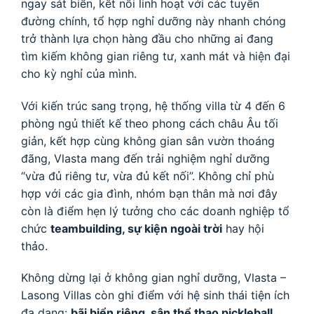
ngay sát biển, kết nối linh hoạt với các tuyến
đường chính, tổ hợp nghỉ dưỡng này nhanh chóng
trở thành lựa chọn hàng đầu cho những ai đang
tìm kiếm không gian riêng tư, xanh mát và hiện đại
cho kỳ nghỉ của mình.
Với kiến trúc sang trọng, hệ thống villa từ 4 đến 6
phòng ngủ thiết kế theo phong cách châu Âu tối
giản, kết hợp cùng không gian sân vườn thoáng
đãng, Vlasta mang đến trải nghiệm nghỉ dưỡng
“vừa đủ riêng tư, vừa đủ kết nối”. Không chỉ phù
hợp với các gia đình, nhóm bạn thân mà nơi đây
còn là điểm hẹn lý tưởng cho các doanh nghiệp tổ
chức
teambuilding, sự kiện ngoài trời
hay hội
thảo.
Không dừng lại ở không gian nghỉ dưỡng, Vlasta –
Lasong Villas còn ghi điểm với hệ sinh thái tiện ích
đa dạng:
bãi biển riêng, sân thể thao pickleball,