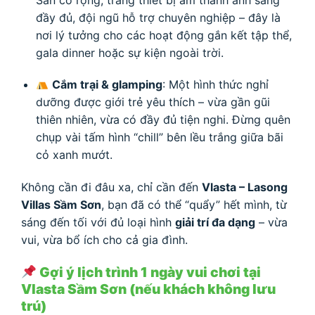
đầy đủ, đội ngũ hỗ trợ chuyên nghiệp – đây là
nơi lý tưởng cho các hoạt động gắn kết tập thể,
gala dinner hoặc sự kiện ngoài trời.
Cắm trại & glamping
: Một hình thức nghỉ
dưỡng được giới trẻ yêu thích – vừa gần gũi
thiên nhiên, vừa có đầy đủ tiện nghi. Đừng quên
chụp vài tấm hình “chill” bên lều trắng giữa bãi
cỏ xanh mướt.
Không cần đi đâu xa, chỉ cần đến
Vlasta – Lasong
Villas Sầm Sơn
, bạn đã có thể “quẩy” hết mình, từ
sáng đến tối với đủ loại hình
giải trí đa dạng
– vừa
vui, vừa bổ ích cho cả gia đình.
Gợi ý lịch trình 1 ngày vui chơi tại
Vlasta Sầm Sơn (nếu khách không lưu
trú)