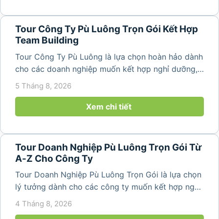
Tour Công Ty Pù Luông Trọn Gói Kết Hợp
Team Building
Tour Công Ty Pù Luông là lựa chọn hoàn hảo dành
cho các doanh nghiệp muốn kết hợp nghỉ dưỡng,
team building và gắn kết tập thể trong không gian
5 Tháng 8, 2026
thiên nhiên trong lành. Chỉ cách Hà Nội và Thanh
Hóa vài giờ di chuyển,...
Xem chi tiết
Tour Doanh Nghiệp Pù Luông Trọn Gói Từ
A-Z Cho Công Ty
Tour Doanh Nghiệp Pù Luông Trọn Gói là lựa chọn
lý tưởng dành cho các công ty muốn kết hợp nghỉ
dưỡng, gắn kết đội ngũ và tái tạo năng lượng sau
4 Tháng 8, 2026
những ngày làm việc căng thẳng. Với cảnh quan