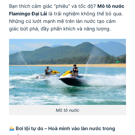
Bạn thích cảm giác “phiêu” và tốc độ?
Mô tô nước
Flamingo Đại Lải
là trải nghiệm không thể bỏ qua.
Những cú lướt mạnh mẽ trên làn nước tạo cảm
giác bứt phá, đầy phấn khích và năng lượng.
Mô tô nước
Bơi lội tự do – Hoà mình vào làn nước trong