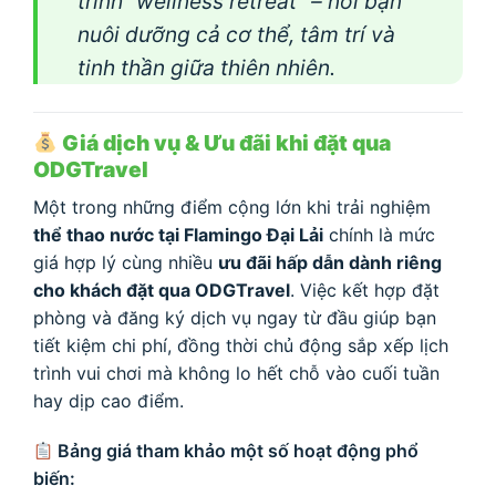
trình “wellness retreat” – nơi bạn
nuôi dưỡng cả cơ thể, tâm trí và
tinh thần giữa thiên nhiên.
Giá dịch vụ & Ưu đãi khi đặt qua
ODGTravel
Một trong những điểm cộng lớn khi trải nghiệm
thể thao nước tại Flamingo Đại Lải
chính là mức
giá hợp lý cùng nhiều
ưu đãi hấp dẫn dành riêng
cho khách đặt qua ODGTravel
. Việc kết hợp đặt
phòng và đăng ký dịch vụ ngay từ đầu giúp bạn
tiết kiệm chi phí, đồng thời chủ động sắp xếp lịch
trình vui chơi mà không lo hết chỗ vào cuối tuần
hay dịp cao điểm.
Bảng giá tham khảo một số hoạt động phổ
biến: