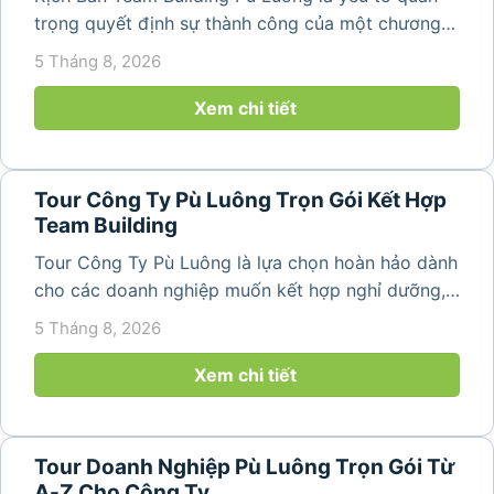
trọng quyết định sự thành công của một chương
trình du lịch doanh nghiệp. Một kịch bản được xây
5 Tháng 8, 2026
dựng bài bản không chỉ mang đến những phút
giây vui vẻ, sôi động mà còn...
Xem chi tiết
Tour Công Ty Pù Luông Trọn Gói Kết Hợp
Team Building
Tour Công Ty Pù Luông là lựa chọn hoàn hảo dành
cho các doanh nghiệp muốn kết hợp nghỉ dưỡng,
team building và gắn kết tập thể trong không gian
5 Tháng 8, 2026
thiên nhiên trong lành. Chỉ cách Hà Nội và Thanh
Hóa vài giờ di chuyển,...
Xem chi tiết
Tour Doanh Nghiệp Pù Luông Trọn Gói Từ
A-Z Cho Công Ty