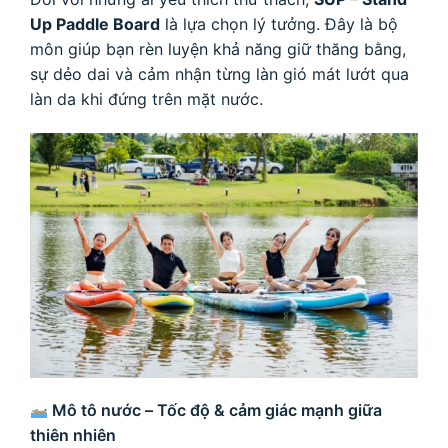
Up Paddle Board
là lựa chọn lý tưởng. Đây là bộ
môn giúp bạn rèn luyện khả năng giữ thăng bằng,
sự dẻo dai và cảm nhận từng làn gió mát lướt qua
làn da khi đứng trên mặt nước.
Mô tô nước – Tốc độ & cảm giác mạnh giữa
thiên nhiên