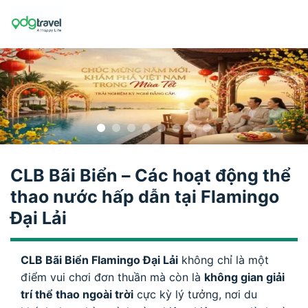
Skip
to
content
CLB Bãi Biển – Các hoạt động thể
thao nước hấp dẫn tại Flamingo
Đại Lải
CLB Bãi Biển Flamingo Đại Lải
không chỉ là một
điểm vui chơi đơn thuần mà còn là
không gian giải
trí thể thao ngoài trời
cực kỳ lý tưởng, nơi du