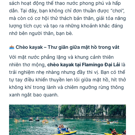
sách hoạt động thể thao nước phong phú và hấp
dẫn. Tại đây, bạn không chỉ đơn thuần được “chơi”,
mà còn có cơ hội thử thách bản thân, giải tỏa năng
lượng tích cực và tạo ra những khoảnh khắc đáng
nhớ bên người thân, bạn bè.
Chèo kayak – Thư giãn giữa mặt hồ trong vắt
Với mặt nước phẳng lặng và khung cảnh thiên
nhiên thơ mộng,
chèo kayak tại Flamingo Đại Lải
là
trải nghiệm nhẹ nhàng nhưng đầy thi vị. Bạn có thể
tự tay điều khiển thuyền len lỏi giữa mặt hồ, hít thở
không khí trong lành và chiêm ngưỡng rừng thông
xanh ngắt bao quanh.