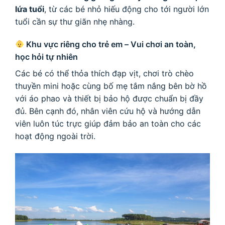
lứa tuổi
, từ các bé nhỏ hiếu động cho tới người lớn
tuổi cần sự thư giãn nhẹ nhàng.
Khu vực riêng cho trẻ em – Vui chơi an toàn,
học hỏi tự nhiên
Các bé có thể thỏa thích đạp vịt, chơi trò chèo
thuyền mini hoặc cùng bố mẹ tắm nắng bên bờ hồ
với áo phao và thiết bị bảo hộ được chuẩn bị đầy
đủ. Bên cạnh đó, nhân viên cứu hộ và hướng dẫn
viên luôn túc trực giúp đảm bảo an toàn cho các
hoạt động ngoài trời.