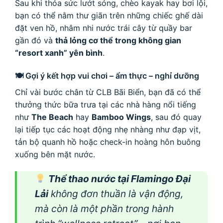
Sau khi thỏa sức lướt sóng, chèo kayak hay bơi lội,
bạn có thể nằm thư giãn trên những chiếc ghế dài
đặt ven hồ, nhâm nhi nước trái cây từ quầy bar
gần đó và
thả lỏng cơ thể trong không gian
“resort xanh” yên bình
.
🍽 Gợi ý kết hợp vui chơi – ẩm thực – nghỉ dưỡng
Chỉ vài bước chân từ CLB Bãi Biển, bạn đã có thể
thưởng thức bữa trưa tại các nhà hàng nổi tiếng
như
The Beach
hay
Bamboo Wings
, sau đó quay
lại tiếp tục các hoạt động nhẹ nhàng như đạp vịt,
tản bộ quanh hồ hoặc check-in hoàng hôn buông
xuống bên mặt nước.
Thể thao nước tại Flamingo Đại
Lải
không đơn thuần là vận động,
mà còn là một phần trong hành