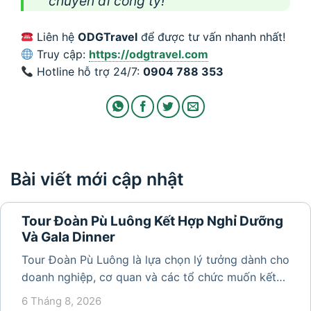
chuyến đi công ty!
Liên hệ
ODGTravel
để được tư vấn nhanh nhất!
Truy cập:
https://odgtravel.com
Hotline hỗ trợ 24/7:
0904 788 353
Bài viết mới cập nhật
Tour Đoàn Pù Luông Kết Hợp Nghỉ Dưỡng
Và Gala Dinner
Tour Đoàn Pù Luông là lựa chọn lý tưởng dành cho
doanh nghiệp, cơ quan và các tổ chức muốn kết
hợp nghỉ dưỡng, tham quan và tổ chức các hoạt
6 Tháng 8, 2026