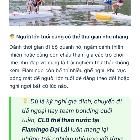
Người lớn tuổi cũng có thể thư giãn nhẹ nhàng
Dành thời gian đi bộ quanh hồ, ngắm cảnh thiên
nhiên hoặc cùng con cháu tham gia các trò chơi
nhẹ như đạp vịt cũng là trải nghiệm thư thái không
kém. Flamingo còn bố trí nhiều ghế nghỉ, khu vực
bóng mát để người lớn tuổi dễ dàng theo dõi hoặc
nghỉ ngơi bất cứ lúc nào.
Dù là kỳ nghỉ gia đình, chuyến đi
dã ngoại hay team bonding cuối
tuần,
CLB thể thao nước tại
Flamingo Đại Lải
luôn mang lại
những trải nghiệm phù hợp với từng