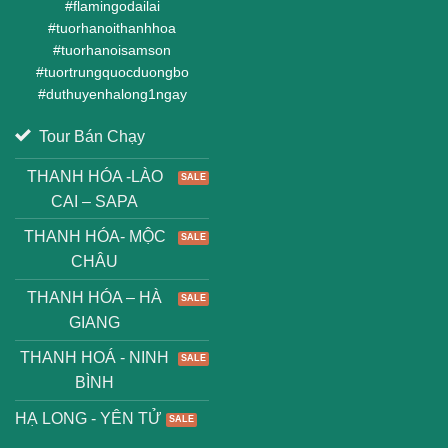
#
flamingodailai
#
tuorhanoithanhhoa
#
tuorhanoisamson
#
tuortrungquocduongbo
#
duthuyenhalong1ngay
Tour Bán Chạy
THANH HÓA -LÀO
CAI – SAPA
THANH HÓA- MỘC
CHÂU
THANH HÓA – HÀ
GIANG
THANH HOÁ - NINH
BÌNH
HẠ LONG - YÊN TỬ