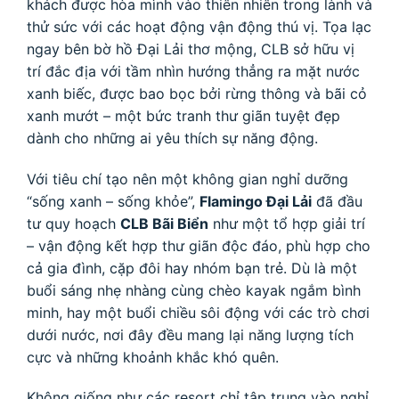
khách được hòa mình vào thiên nhiên trong lành và
thử sức với các hoạt động vận động thú vị. Tọa lạc
ngay bên bờ hồ Đại Lải thơ mộng, CLB sở hữu vị
trí đắc địa với tầm nhìn hướng thẳng ra mặt nước
xanh biếc, được bao bọc bởi rừng thông và bãi cỏ
xanh mướt – một bức tranh thư giãn tuyệt đẹp
dành cho những ai yêu thích sự năng động.
Với tiêu chí tạo nên một không gian nghỉ dưỡng
“sống xanh – sống khỏe”,
Flamingo Đại Lải
đã đầu
tư quy hoạch
CLB Bãi Biển
như một tổ hợp giải trí
– vận động kết hợp thư giãn độc đáo, phù hợp cho
cả gia đình, cặp đôi hay nhóm bạn trẻ. Dù là một
buổi sáng nhẹ nhàng cùng chèo kayak ngắm bình
minh, hay một buổi chiều sôi động với các trò chơi
dưới nước, nơi đây đều mang lại năng lượng tích
cực và những khoảnh khắc khó quên.
Không giống như các resort chỉ tập trung vào nghỉ