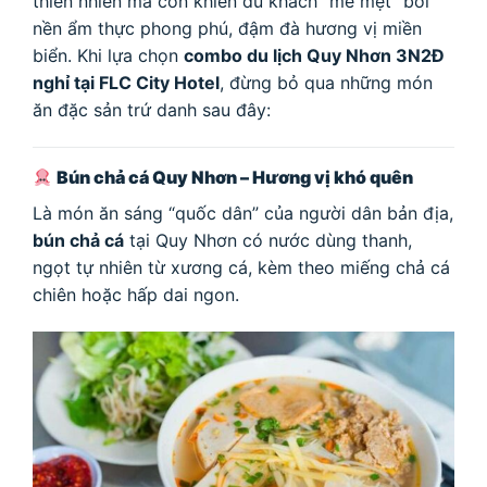
thiên nhiên mà còn khiến du khách “mê mệt” bởi
nền ẩm thực phong phú, đậm đà hương vị miền
biển. Khi lựa chọn
combo du lịch Quy Nhơn 3N2Đ
nghỉ tại FLC City Hotel
, đừng bỏ qua những món
ăn đặc sản trứ danh sau đây:
Bún chả cá Quy Nhơn – Hương vị khó quên
Là món ăn sáng “quốc dân” của người dân bản địa,
bún chả cá
tại Quy Nhơn có nước dùng thanh,
ngọt tự nhiên từ xương cá, kèm theo miếng chả cá
chiên hoặc hấp dai ngon.