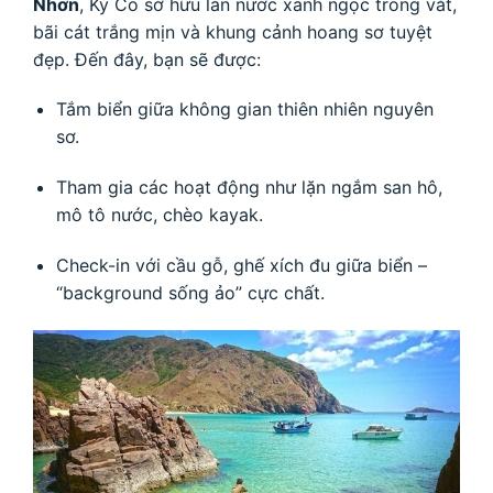
Nhơn
, Kỳ Co sở hữu làn nước xanh ngọc trong vắt,
bãi cát trắng mịn và khung cảnh hoang sơ tuyệt
đẹp. Đến đây, bạn sẽ được:
Tắm biển giữa không gian thiên nhiên nguyên
sơ.
Tham gia các hoạt động như lặn ngắm san hô,
mô tô nước, chèo kayak.
Check-in với cầu gỗ, ghế xích đu giữa biển –
“background sống ảo” cực chất.