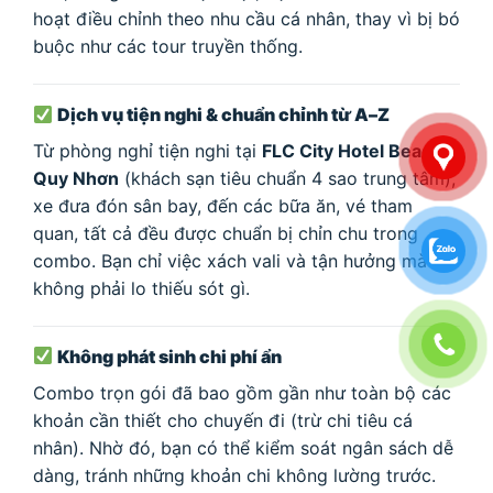
hoạt điều chỉnh theo nhu cầu cá nhân, thay vì bị bó
buộc như các tour truyền thống.
Dịch vụ tiện nghi & chuẩn chỉnh từ A–Z
Từ phòng nghỉ tiện nghi tại
FLC City Hotel Beach
Quy Nhơn
(khách sạn tiêu chuẩn 4 sao trung tâm),
xe đưa đón sân bay, đến các bữa ăn, vé tham
quan, tất cả đều được chuẩn bị chỉn chu trong
combo. Bạn chỉ việc xách vali và tận hưởng mà
không phải lo thiếu sót gì.
Không phát sinh chi phí ẩn
Combo trọn gói đã bao gồm gần như toàn bộ các
khoản cần thiết cho chuyến đi (trừ chi tiêu cá
nhân). Nhờ đó, bạn có thể kiểm soát ngân sách dễ
dàng, tránh những khoản chi không lường trước.