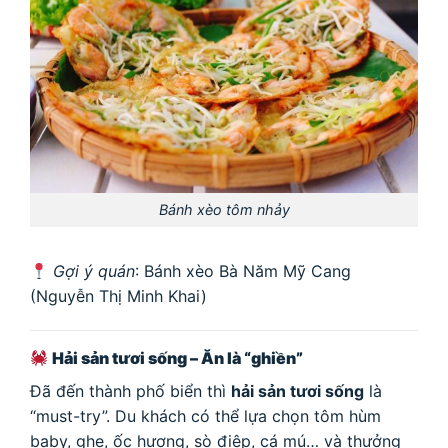
Bánh xèo tôm nhảy
Gợi ý quán
: Bánh xèo Bà Năm Mỹ Cang
(Nguyễn Thị Minh Khai)
Hải sản tươi sống – Ăn là “ghiền”
Đã đến thành phố biển thì
hải sản tươi sống
là
“must-try”. Du khách có thể lựa chọn tôm hùm
baby, ghẹ, ốc hương, sò điệp, cá mú… và thưởng