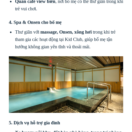
Quán café view biển
, nơi bố mẹ có thể thư giãn trong khi
trẻ vui chơi.
4. Spa & Onsen cho bố mẹ
Thư giãn với
massage, Onsen, xông hơi
trong khi trẻ
tham gia các hoạt động tại Kid Club, giúp bố mẹ tận
hưởng không gian yên tĩnh và thoải mái.
5. Dịch vụ hỗ trợ gia đình