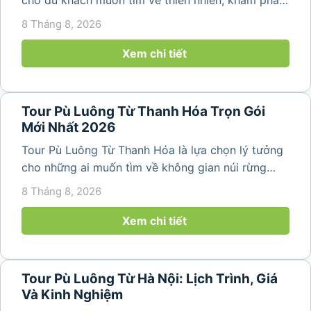
bản làng và tận hưởng không gian nghỉ dưỡng yên
8 Tháng 8, 2026
bình. Với lịch trình 2N1Đ hoặc 3N2Đ, hành trình có
thể kết hợp tham...
Xem chi tiết
Tour Pù Luông Từ Thanh Hóa Trọn Gói
Mới Nhất 2026
Tour Pù Luông Từ Thanh Hóa là lựa chọn lý tưởng
cho những ai muốn tìm về không gian núi rừng
trong lành, ruộng bậc thang xanh mướt và những
8 Tháng 8, 2026
bản làng bình yên ngay trong một hành trình ngắn
ngày. Không cần di chuyển...
Xem chi tiết
Tour Pù Luông Từ Hà Nội: Lịch Trình, Giá
Và Kinh Nghiệm