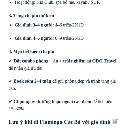
Hoạt động: Kid Club, spa bố mẹ, kayak / SUP.
3. Tổng chi phí dự kiến
Gia đình 3–4 người:
4–6 triệu/2N1Đ
Gia đình 4–6 người:
6–9 triệu/2N1Đ
4. Mẹo tiết kiệm chi phí
✔
Đặt combo phòng + ăn + trải nghiệm
tại
ODG Travel
để nhận giá ưu đãi.
✔
Book sớm 2–4 tuần
để giữ phòng đẹp và tránh tăng giá
cao.
✔
Chọn ngày thường hoặc ngoài cao điểm
để tiết kiệm
15–30%.
Lưu ý khi đi Flamingo Cát Bà với gia đình