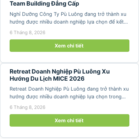
Team Building Đẳng Cấp
Nghỉ Dưỡng Công Ty Pù Luông đang trở thành xu
hướng được nhiều doanh nghiệp lựa chọn để kết
hợp giữa nghỉ ngơi, tái tạo năng lượng và xây
6 Tháng 8, 2026
dựng tinh thần đồng đội. Thay vì những chuyến du
lịch đơn thuần, nhiều công ty...
Xem chi tiết
Retreat Doanh Nghiệp Pù Luông Xu
Hướng Du Lịch MICE 2026
Retreat Doanh Nghiệp Pù Luông đang trở thành xu
hướng được nhiều doanh nghiệp lựa chọn trong
năm 2026 khi nhu cầu kết hợp nghỉ dưỡng, hội
6 Tháng 8, 2026
họp và gắn kết đội ngũ ngày càng tăng. Không chỉ
mang đến khoảng thời gian thư giãn...
Xem chi tiết