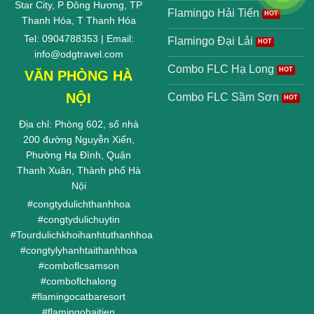
Star City, P Đông Hương, TP
Flamingo Hải Tiến
Thanh Hóa, T Thanh Hóa
Tel: 0904788353 | Email:
Flamingo Đại Lải
info@odgtravel.com
Combo FLC Hạ Long
VĂN PHÒNG HÀ
NỘI
Combo FLC Sầm Sơn
Địa chỉ: Phòng 602, số nhà
200 đường Nguyễn Xiển,
Phường Hạ Đình, Quận
Thanh Xuân, Thành phố Hà
Nội
#
congtydulichthanhhoa
#
congtydulichuytin
#
Tourdulichkhoihanhtuthanhhoa
#
congtylyhanhtaithanhhoa
#
comboflcsamson
#
comboflchalong
#
flamingocatbaresort
#
flamingohaitien