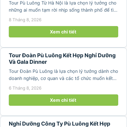
Tour Pù Luông Từ Hà Nội là lựa chọn lý tưởng cho
những ai muốn tạm rời nhịp sống thành phố để tìm
về không gian núi rừng xanh mát, những bản làng
8 Tháng 8, 2026
yên bình và ruộng bậc thang đặc trưng của Pù
Luông. Với...
Xem chi tiết
Tour Đoàn Pù Luông Kết Hợp Nghỉ Dưỡng
Và Gala Dinner
Tour Đoàn Pù Luông là lựa chọn lý tưởng dành cho
doanh nghiệp, cơ quan và các tổ chức muốn kết
hợp nghỉ dưỡng, tham quan và tổ chức các hoạt
6 Tháng 8, 2026
động gắn kết tập thể. Với cảnh quan thiên nhiên
nguyên sơ, không khí...
Xem chi tiết
Nghỉ Dưỡng Công Ty Pù Luông Kết Hợp