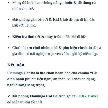
Mang
đồ bơi, kem chống nắng, thuốc & đồ dùng cá
nhân cho trẻ
.
Đặt phòng gần bể bơi & Kid Club
để tiện đi lại, đặc
biệt với trẻ nhỏ.
Kiểm tra thời tiết & thủy triều
trước khi đi biển.
Chuẩn bị
trò chơi nhóm nhỏ & phụ kiện check-in
để cả
gia đình có trải nghiệm trọn vẹn và lưu giữ kỷ niệm đẹp.
Kết luận
Flamingo Cát Bà là lựa chọn hoàn hảo cho combo “Gia
đình hạnh phúc”
:
tiện nghi, an toàn, vui chơi đa dạng,
nghỉ dưỡng sang trọng
.
✔
Đặt phòng Flamingo Cát Bà trọn gói tại
ODG Travel
để nhận ưu đãi tốt nhất.