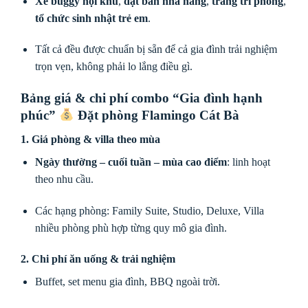
Xe buggy nội khu
,
đặt bàn nhà hàng
,
trang trí phòng
,
tổ chức sinh nhật trẻ em
.
Tất cả đều được chuẩn bị sẵn để cả gia đình trải nghiệm
trọn vẹn, không phải lo lắng điều gì.
Bảng giá & chi phí combo “Gia đình hạnh
phúc”
Đặt phòng Flamingo Cát Bà
1. Giá phòng & villa theo mùa
Ngày thường – cuối tuần – mùa cao điểm
: linh hoạt
theo nhu cầu.
Các hạng phòng: Family Suite, Studio, Deluxe, Villa
nhiều phòng phù hợp từng quy mô gia đình.
2. Chi phí ăn uống & trải nghiệm
Buffet, set menu gia đình, BBQ ngoài trời.