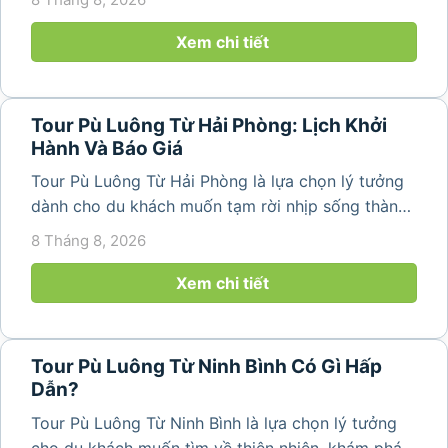
của vùng núi Thanh Hóa. Với những bản làng mộc
mạc, ruộng bậc...
Xem chi tiết
Tour Pù Luông Từ Hải Phòng: Lịch Khởi
Hành Và Báo Giá
Tour Pù Luông Từ Hải Phòng là lựa chọn lý tưởng
dành cho du khách muốn tạm rời nhịp sống thành
phố để tìm về không gian núi rừng trong lành,
8 Tháng 8, 2026
những bản làng bình yên và cảnh quan ruộng bậc
thang đặc trưng. Từ...
Xem chi tiết
Tour Pù Luông Từ Ninh Bình Có Gì Hấp
Dẫn?
Tour Pù Luông Từ Ninh Bình là lựa chọn lý tưởng
cho du khách muốn tìm về thiên nhiên, khám phá