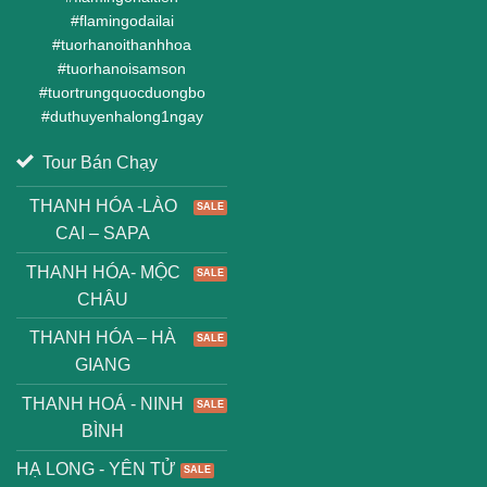
#
flamingodailai
#
tuorhanoithanhhoa
#
tuorhanoisamson
#
tuortrungquocduongbo
#
duthuyenhalong1ngay
Tour Bán Chạy
THANH HÓA -LÀO
CAI – SAPA
THANH HÓA- MỘC
CHÂU
THANH HÓA – HÀ
GIANG
THANH HOÁ - NINH
BÌNH
HẠ LONG - YÊN TỬ