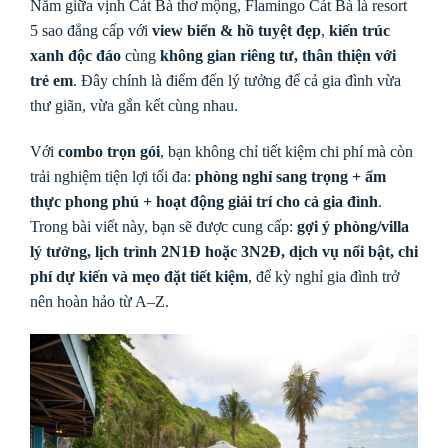
Nằm giữa vịnh Cát Bà thơ mộng, Flamingo Cát Bà là resort
5 sao đẳng cấp với
view biển & hồ tuyệt đẹp
,
kiến trúc
xanh độc đáo
cùng
không gian riêng tư, thân thiện với
trẻ em
. Đây chính là điểm đến lý tưởng để cả gia đình vừa
thư giãn, vừa gắn kết cùng nhau.
Với
combo trọn gói
, bạn không chỉ tiết kiệm chi phí mà còn
trải nghiệm tiện lợi tối đa:
phòng nghỉ sang trọng + ẩm
thực phong phú + hoạt động giải trí cho cả gia đình
.
Trong bài viết này, bạn sẽ được cung cấp:
gợi ý phòng/villa
lý tưởng, lịch trình 2N1Đ hoặc 3N2Đ, dịch vụ nổi bật, chi
phí dự kiến và mẹo đặt tiết kiệm
, để kỳ nghỉ gia đình trở
nên hoàn hảo từ A–Z.