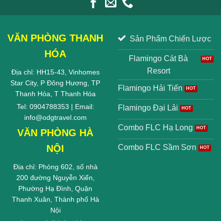
VĂN PHÒNG THANH
Sản Phẩm Chiến Lược
HÓA
Flamingo Cát Bà
Resort
Địa chỉ: HH15-43, Vinhomes
Star City, P Đông Hương, TP
Flamingo Hải Tiến
Thanh Hóa, T Thanh Hóa
Tel: 0904788353 | Email:
Flamingo Đại Lải
info@odgtravel.com
Combo FLC Hạ Long
VĂN PHÒNG HÀ
NỘI
Combo FLC Sầm Sơn
Địa chỉ: Phòng 602, số nhà
200 đường Nguyễn Xiển,
Phường Hạ Đình, Quận
Thanh Xuân, Thành phố Hà
Nội