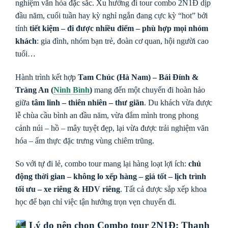
nghiệm văn hóa đặc sắc. Xu hướng đi tour combo 2N1Đ dịp
đầu năm, cuối tuần hay kỳ nghỉ ngắn đang cực kỳ “hot” bởi
tính
tiết kiệm – đi được nhiều điểm – phù hợp mọi nhóm
khách
: gia đình, nhóm bạn trẻ, đoàn cơ quan, hội người cao
tuổi…
Hành trình kết hợp
Tam Chúc (Hà Nam) – Bái Đính &
Tràng An (
Ninh Bình
)
mang đến một chuyến đi hoàn hảo
giữa
tâm linh – thiên nhiên – thư giãn
. Du khách vừa được
lễ chùa cầu bình an đầu năm, vừa đắm mình trong phong
cảnh núi – hồ – mây tuyệt đẹp, lại vừa được trải nghiệm văn
hóa – ẩm thực đặc trưng vùng chiêm trũng.
So với tự đi lẻ, combo tour mang lại hàng loạt lợi ích:
chủ
động thời gian – không lo xếp hàng – giá tốt – lịch trình
tối ưu – xe riêng & HDV riêng
. Tất cả được sắp xếp khoa
học để bạn chỉ việc tận hưởng trọn vẹn chuyến đi.
Lý do nên chọn Combo tour 2N1Đ: Thanh