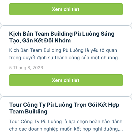
không gian thiên nhiên yên bình. Với khung cảnh
núi rừng hùng vĩ, không khí...
Xem chi tiết
Kịch Bản Team Building Pù Luông Sáng
Tạo, Gắn Kết Đội Nhóm
Kịch Bản Team Building Pù Luông là yếu tố quan
trọng quyết định sự thành công của một chương
trình du lịch doanh nghiệp. Một kịch bản được xây
5 Tháng 8, 2026
dựng bài bản không chỉ mang đến những phút
giây vui vẻ, sôi động mà còn...
Xem chi tiết
Tour Công Ty Pù Luông Trọn Gói Kết Hợp
Team Building
Tour Công Ty Pù Luông là lựa chọn hoàn hảo dành
cho các doanh nghiệp muốn kết hợp nghỉ dưỡng,