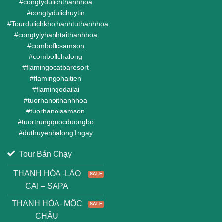
#
congtydulichthanhhoa
#
congtydulichuytin
#
Tourdulichkhoihanhtuthanhhoa
#
congtylyhanhtaithanhhoa
#
comboflcsamson
#
comboflchalong
#
flamingocatbaresort
#
flamingohaitien
#
flamingodailai
#
tuorhanoithanhhoa
#
tuorhanoisamson
#
tuortrungquocduongbo
#
duthuyenhalong1ngay
Tour Bán Chạy
THANH HÓA -LÀO
CAI – SAPA
THANH HÓA- MỘC
CHÂU