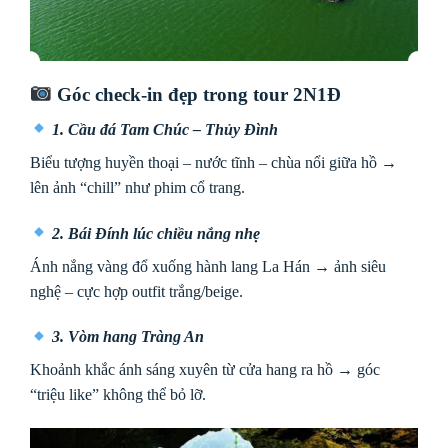
Góc check-in đẹp trong tour 2N1Đ
1. Cầu đá Tam Chúc – Thủy Đình
Biểu tượng huyền thoại – nước tĩnh – chùa nổi giữa hồ →
lên ảnh “chill” như phim cổ trang.
2. Bái Đính lúc chiều nắng nhẹ
Ánh nắng vàng đổ xuống hành lang La Hán → ảnh siêu
nghệ – cực hợp outfit trắng/beige.
3. Vòm hang Tràng An
Khoảnh khắc ánh sáng xuyên từ cửa hang ra hồ → góc
“triệu like” không thể bỏ lỡ.