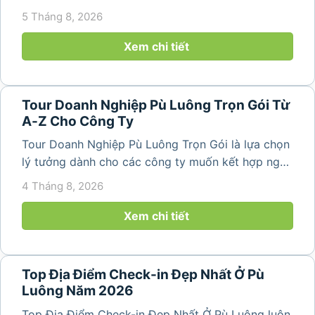
team building và gắn kết tập thể trong không gian
5 Tháng 8, 2026
thiên nhiên trong lành. Chỉ cách Hà Nội và Thanh
Hóa vài giờ di chuyển,...
Xem chi tiết
Tour Doanh Nghiệp Pù Luông Trọn Gói Từ
A-Z Cho Công Ty
Tour Doanh Nghiệp Pù Luông Trọn Gói là lựa chọn
lý tưởng dành cho các công ty muốn kết hợp nghỉ
dưỡng, gắn kết đội ngũ và tái tạo năng lượng sau
4 Tháng 8, 2026
những ngày làm việc căng thẳng. Với cảnh quan
thiên nhiên trong lành,...
Xem chi tiết
Top Địa Điểm Check-in Đẹp Nhất Ở Pù
Luông Năm 2026
Top Địa Điểm Check-in Đẹp Nhất Ở Pù Luông luôn