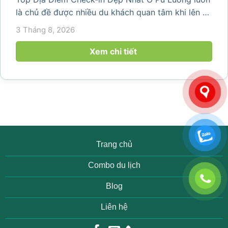
là chủ đề được nhiều du khách quan tâm khi lên kế
hoạch khám phá vùng đất thiên nhiên nổi tiếng
3 Tháng 8, 2026
của Thanh Hóa. Với ruộng bậc thang trải dài, bản
làng yên bình, thác...
Xem chi tiết
Trang chủ
Combo du lịch
Blog
Liên hệ