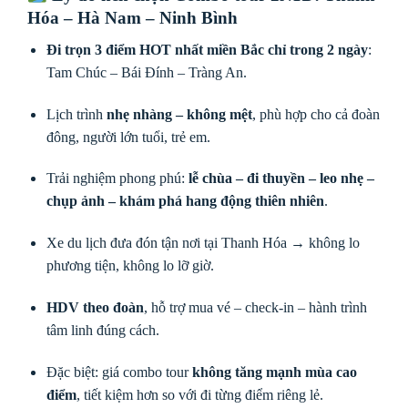
Hóa – Hà Nam – Ninh Bình
Đi trọn 3 điểm HOT nhất miền Bắc chỉ trong 2 ngày
:
Tam Chúc – Bái Đính – Tràng An.
Lịch trình
nhẹ nhàng – không mệt
, phù hợp cho cả đoàn
đông, người lớn tuổi, trẻ em.
Trải nghiệm phong phú:
lễ chùa – đi thuyền – leo nhẹ –
chụp ảnh – khám phá hang động thiên nhiên
.
Xe du lịch đưa đón tận nơi tại Thanh Hóa → không lo
phương tiện, không lo lỡ giờ.
HDV theo đoàn
, hỗ trợ mua vé – check-in – hành trình
tâm linh đúng cách.
Đặc biệt: giá combo tour
không tăng mạnh mùa cao
điểm
, tiết kiệm hơn so với đi từng điểm riêng lẻ.