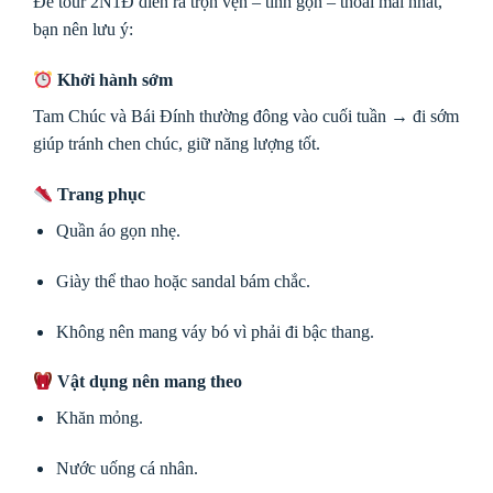
Để tour 2N1Đ diễn ra trọn vẹn – tinh gọn – thoải mái nhất,
bạn nên lưu ý:
Khởi hành sớm
Tam Chúc và Bái Đính thường đông vào cuối tuần → đi sớm
giúp tránh chen chúc, giữ năng lượng tốt.
Trang phục
Quần áo gọn nhẹ.
Giày thể thao hoặc sandal bám chắc.
Không nên mang váy bó vì phải đi bậc thang.
Vật dụng nên mang theo
Khăn mỏng.
Nước uống cá nhân.