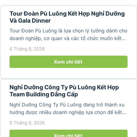
Tour Đoàn Pù Luông Kết Hợp Nghỉ Dưỡng
Và Gala Dinner
Tour Đoàn Pù Luông là lựa chọn lý tưởng dành cho
doanh nghiệp, cơ quan và các tổ chức muốn kết
hợp nghỉ dưỡng, tham quan và tổ chức các hoạt
6 Tháng 8, 2026
động gắn kết tập thể. Với cảnh quan thiên nhiên
nguyên sơ, không khí...
Xem chi tiết
Nghỉ Dưỡng Công Ty Pù Luông Kết Hợp
Team Building Đẳng Cấp
Nghỉ Dưỡng Công Ty Pù Luông đang trở thành xu
hướng được nhiều doanh nghiệp lựa chọn để kết
hợp giữa nghỉ ngơi, tái tạo năng lượng và xây
6 Tháng 8, 2026
dựng tinh thần đồng đội. Thay vì những chuyến du
lịch đơn thuần, nhiều công ty...
Xem chi tiết