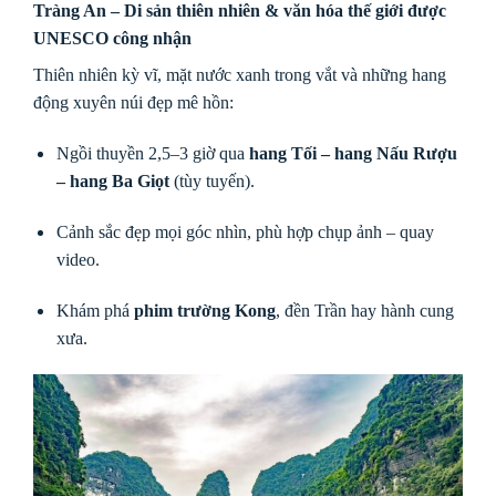
Tràng An – Di sản thiên nhiên & văn hóa thế giới được
UNESCO công nhận
Thiên nhiên kỳ vĩ, mặt nước xanh trong vắt và những hang
động xuyên núi đẹp mê hồn:
Ngồi thuyền 2,5–3 giờ qua
hang Tối – hang Nấu Rượu
– hang Ba Giọt
(tùy tuyến).
Cảnh sắc đẹp mọi góc nhìn, phù hợp chụp ảnh – quay
video.
Khám phá
phim trường Kong
, đền Trần hay hành cung
xưa.