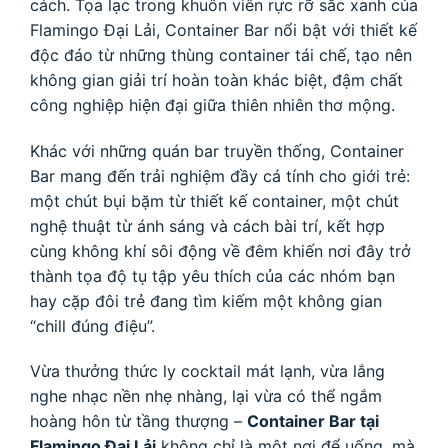
cách. Tọa lạc trong khuôn viên rực rỡ sắc xanh của
Flamingo Đại Lải, Container Bar nổi bật với thiết kế
độc đáo từ những thùng container tái chế, tạo nên
không gian giải trí hoàn toàn khác biệt, đậm chất
công nghiệp hiện đại giữa thiên nhiên thơ mộng.
Khác với những quán bar truyền thống, Container
Bar mang đến trải nghiệm đầy cá tính cho giới trẻ:
một chút bụi bặm từ thiết kế container, một chút
nghệ thuật từ ánh sáng và cách bài trí, kết hợp
cùng không khí sôi động về đêm khiến nơi đây trở
thành tọa độ tụ tập yêu thích của các nhóm bạn
hay cặp đôi trẻ đang tìm kiếm một không gian
“chill đúng điệu”.
Vừa thưởng thức ly cocktail mát lạnh, vừa lắng
nghe nhạc nền nhẹ nhàng, lại vừa có thể ngắm
hoàng hôn từ tầng thượng –
Container Bar tại
Flamingo Đại Lải
không chỉ là một nơi để uống, mà