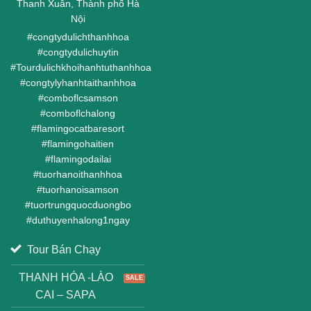
Thanh Xuân, Thành phố Hà
Nội
#
congtydulichthanhhoa
#
congtydulichuytin
#
Tourdulichkhoihanhtuthanhhoa
#
congtylyhanhtaithanhhoa
#
comboflcsamson
#
comboflchalong
#
flamingocatbaresort
#
flamingohaitien
#
flamingodailai
#
tuorhanoithanhhoa
#
tuorhanoisamson
#
tuortrungquocduongbo
#
duthuyenhalong1ngay
Tour Bán Chạy
THANH HÓA -LÀO
CAI – SAPA