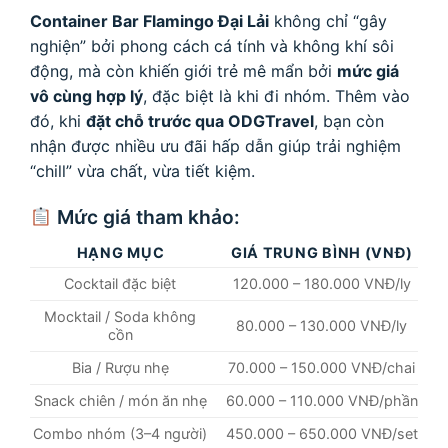
Container Bar Flamingo Đại Lải
không chỉ “gây
nghiện” bởi phong cách cá tính và không khí sôi
động, mà còn khiến giới trẻ mê mẩn bởi
mức giá
vô cùng hợp lý
, đặc biệt là khi đi nhóm. Thêm vào
đó, khi
đặt chỗ trước qua ODGTravel
, bạn còn
nhận được nhiều ưu đãi hấp dẫn giúp trải nghiệm
“chill” vừa chất, vừa tiết kiệm.
Mức giá tham khảo:
HẠNG MỤC
GIÁ TRUNG BÌNH (VNĐ)
Cocktail đặc biệt
120.000 – 180.000 VNĐ/ly
Mocktail / Soda không
80.000 – 130.000 VNĐ/ly
cồn
Bia / Rượu nhẹ
70.000 – 150.000 VNĐ/chai
Snack chiên / món ăn nhẹ
60.000 – 110.000 VNĐ/phần
Combo nhóm (3–4 người)
450.000 – 650.000 VNĐ/set