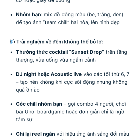
cổ hoặc giày đế xuồng
Nhóm bạn
: mix đồ đồng màu (be, trắng, đen)
để tạo ảnh “team chill” hài hòa, lên hình đẹp
Trải nghiệm về đêm không thể bỏ lỡ:
Thưởng thức cocktail “Sunset Drop”
trên tầng
thượng, vừa uống vừa ngắm cảnh
DJ night hoặc Acoustic live
vào các tối thứ 6, 7
– tạo nên không khí cực sôi động nhưng không
quá ồn ào
Góc chill nhóm bạn
– gọi combo 4 người, chơi
bài Uno, boardgame hoặc đơn giản chỉ là ngồi
tâm sự
Ghi lại reel ngắn
với hiệu ứng ánh sáng đổi màu