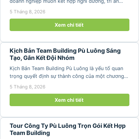
doanh nghiệp muốn kết hợp nghỉ dưỡng, tri ân
nhân viên và xây dựng tinh thần đồng đội trong
5 Tháng 8, 2026
không gian thiên nhiên yên bình. Với khung cảnh
núi rừng hùng vĩ, không khí...
Xem chi tiết
Kịch Bản Team Building Pù Luông Sáng
Tạo, Gắn Kết Đội Nhóm
Kịch Bản Team Building Pù Luông là yếu tố quan
trọng quyết định sự thành công của một chương
trình du lịch doanh nghiệp. Một kịch bản được xây
5 Tháng 8, 2026
dựng bài bản không chỉ mang đến những phút
giây vui vẻ, sôi động mà còn...
Xem chi tiết
Tour Công Ty Pù Luông Trọn Gói Kết Hợp
Team Building