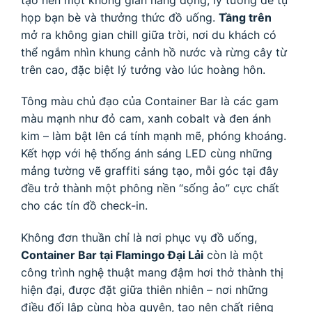
họp bạn bè và thưởng thức đồ uống.
Tầng trên
mở ra không gian chill giữa trời, nơi du khách có
thể ngắm nhìn khung cảnh hồ nước và rừng cây từ
trên cao, đặc biệt lý tưởng vào lúc hoàng hôn.
Tông màu chủ đạo của Container Bar là các gam
màu mạnh như đỏ cam, xanh cobalt và đen ánh
kim – làm bật lên cá tính mạnh mẽ, phóng khoáng.
Kết hợp với hệ thống ánh sáng LED cùng những
mảng tường vẽ graffiti sáng tạo, mỗi góc tại đây
đều trở thành một phông nền “sống ảo” cực chất
cho các tín đồ check-in.
Không đơn thuần chỉ là nơi phục vụ đồ uống,
Container Bar tại Flamingo Đại Lải
còn là một
công trình nghệ thuật mang đậm hơi thở thành thị
hiện đại, được đặt giữa thiên nhiên – nơi những
điều đối lập cùng hòa quyện, tạo nên chất riêng