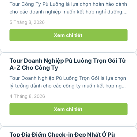
Tour Công Ty Pù Luông là lựa chọn hoàn hảo dành
cho các doanh nghiệp muốn kết hợp nghỉ dưỡng,
team building và gắn kết tập thể trong không gian
5 Tháng 8, 2026
thiên nhiên trong lành. Chỉ cách Hà Nội và Thanh
Hóa vài giờ di chuyển,...
Xem chi tiết
Tour Doanh Nghiệp Pù Luông Trọn Gói Từ
A-Z Cho Công Ty
Tour Doanh Nghiệp Pù Luông Trọn Gói là lựa chọn
lý tưởng dành cho các công ty muốn kết hợp nghỉ
dưỡng, gắn kết đội ngũ và tái tạo năng lượng sau
4 Tháng 8, 2026
những ngày làm việc căng thẳng. Với cảnh quan
thiên nhiên trong lành,...
Xem chi tiết
Top Địa Điểm Check-in Đẹp Nhất Ở Pù