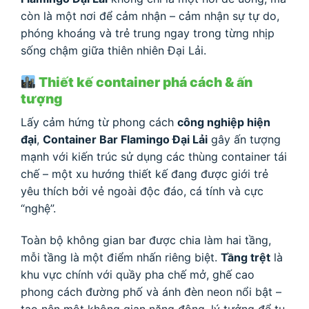
còn là một nơi để cảm nhận – cảm nhận sự tự do,
phóng khoáng và trẻ trung ngay trong từng nhịp
sống chậm giữa thiên nhiên Đại Lải.
Thiết kế container phá cách & ấn
tượng
Lấy cảm hứng từ phong cách
công nghiệp hiện
đại
,
Container Bar Flamingo Đại Lải
gây ấn tượng
mạnh với kiến trúc sử dụng các thùng container tái
chế – một xu hướng thiết kế đang được giới trẻ
yêu thích bởi vẻ ngoài độc đáo, cá tính và cực
“nghệ”.
Toàn bộ không gian bar được chia làm hai tầng,
mỗi tầng là một điểm nhấn riêng biệt.
Tầng trệt
là
khu vực chính với quầy pha chế mở, ghế cao
phong cách đường phố và ánh đèn neon nổi bật –
tạo nên một không gian năng động, lý tưởng để tụ