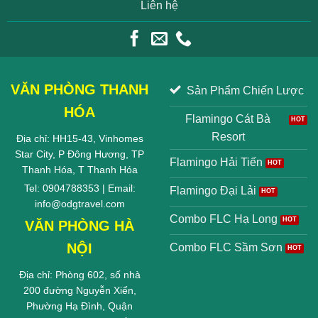
Liên hệ
VĂN PHÒNG THANH
Sản Phẩm Chiến Lược
HÓA
Flamingo Cát Bà
Resort
Địa chỉ: HH15-43, Vinhomes
Star City, P Đông Hương, TP
Flamingo Hải Tiến
Thanh Hóa, T Thanh Hóa
Tel: 0904788353 | Email:
Flamingo Đại Lải
info@odgtravel.com
Combo FLC Hạ Long
VĂN PHÒNG HÀ
NỘI
Combo FLC Sầm Sơn
Địa chỉ: Phòng 602, số nhà
200 đường Nguyễn Xiển,
Phường Hạ Đình, Quận