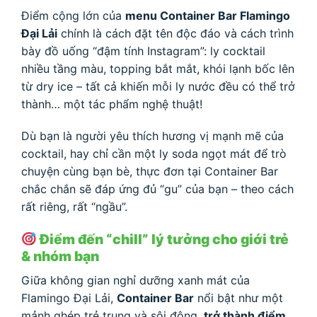
Điểm cộng lớn của
menu Container Bar Flamingo
Đại Lải
chính là cách đặt tên độc đáo và cách trình
bày đồ uống “đậm tính Instagram”: ly cocktail
nhiều tầng màu, topping bắt mắt, khói lạnh bốc lên
từ dry ice – tất cả khiến mỗi ly nước đều có thể trở
thành… một tác phẩm nghệ thuật!
Dù bạn là người yêu thích hương vị mạnh mẽ của
cocktail, hay chỉ cần một ly soda ngọt mát để trò
chuyện cùng bạn bè, thực đơn tại Container Bar
chắc chắn sẽ đáp ứng đủ “gu” của bạn – theo cách
rất riêng, rất “ngầu”.
Điểm đến “chill” lý tưởng cho giới trẻ
& nhóm bạn
Giữa không gian nghỉ dưỡng xanh mát của
Flamingo Đại Lải,
Container Bar
nổi bật như một
mảnh ghép trẻ trung và sôi động,
trở thành điểm