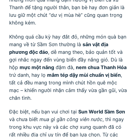
Thanh để tặng người thân, bạn bè hay đơn giản là
lưu giữ một chút “dư vị mùa hè” cũng quan trọng
không kém.
Không quá cầu kỳ hay đắt đỏ, những món quà bạn
mang về từ Sầm Sơn thường là
sản vật địa
phương độc đáo
, dễ mang theo, bảo quản tốt và
gợi nhắc ngay đến vùng biển đầy nắng gió. Dù là
hộp
mực một nắng
đậm đà,
nem chua Thanh Hóa
trứ danh, hay lọ
mắm tép dậy mùi chuẩn vị biển
,
tất cả đều mang trong mình chút hồn quê mộc
mạc – khiến người nhận cảm thấy vừa gần gũi, vừa
chân tình.
Đặc biệt, nếu bạn vui chơi tại
Sun World Sầm Sơn
và chưa biết
mua gì gần công viên nước
, thì ngay
trong khu vực này và các chợ xung quanh đã có
rất nhiều địa chỉ uy tín để bạn lựa chọn. Từ các