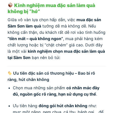
Kinh nghiệm mua đặc sản làm quà
không bị “hớ”
Giữa vô vàn lựa chọn hấp dẫn, việc
mua đặc sản
Sầm Sơn làm quà
tưởng dễ mà không dễ. Nếu
không cẩn thận, du khách rất dễ rơi vào tình huống
“tiền mất – quà không ngon”
, mua phải hàng kém
chất lượng hoặc bị “chặt chém” giá cao. Dưới đây
là một vài
kinh nghiệm chọn mua đặc sản làm quà
tại Sầm Sơn
bạn nên bỏ túi:
Ưu tiên đặc sản có thương hiệu – Bao bì rõ
ràng, hút chân không
Chọn mua những sản phẩm
có nhãn mác đầy
đủ, nguồn gốc rõ ràng, hạn sử dụng cụ thể
.
Ưu tiên hàng
đóng gói hút chân không
như:
mực một nắng, nem chua, cá thu, bánh gai… để