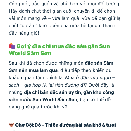
đóng gói, bảo quản và phù hợp với mọi đối tượng.
Hãy dành chút thời gian cuối chuyến đi để chọn
vài món mang về – vừa làm quà, vừa để bạn giữ lại
chút “dư âm” khó quên của mùa hè tại xứ Thanh
đầy nắng gió!
Gợi ý địa chỉ mua đặc sản gần Sun
World Sầm Sơn
Sau khi đã chọn được những món
đặc sản Sầm
Sơn nên mua làm quà
, điều tiếp theo khiến du
khách quan tâm chính là:
Mua ở đâu vừa ngon –
sạch – giá hợp lý, lại tiện đường đi?
Dưới đây là
những
địa chỉ bán đặc sản uy tín, gần khu công
viên nước Sun World Sầm Sơn
, bạn có thể dễ
dàng ghé qua trước khi về.
Chợ Cột Đỏ – Thiên đường hải sản khô & tươi