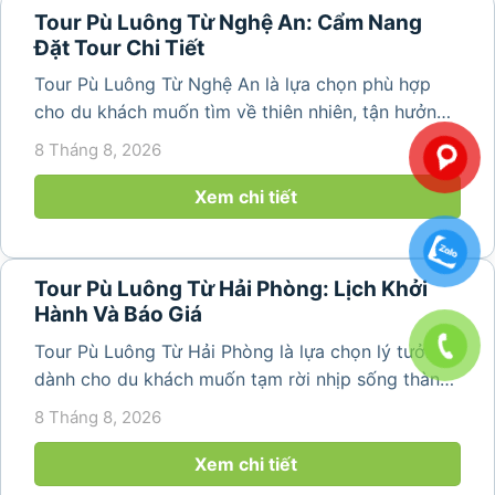
Tour Pù Luông Từ Nghệ An: Cẩm Nang
Đặt Tour Chi Tiết
Tour Pù Luông Từ Nghệ An là lựa chọn phù hợp
cho du khách muốn tìm về thiên nhiên, tận hưởng
không khí trong lành và khám phá vẻ đẹp bình yên
8 Tháng 8, 2026
của vùng núi Thanh Hóa. Với những bản làng mộc
mạc, ruộng bậc...
Xem chi tiết
Tour Pù Luông Từ Hải Phòng: Lịch Khởi
Hành Và Báo Giá
Tour Pù Luông Từ Hải Phòng là lựa chọn lý tưởng
dành cho du khách muốn tạm rời nhịp sống thành
phố để tìm về không gian núi rừng trong lành,
8 Tháng 8, 2026
những bản làng bình yên và cảnh quan ruộng bậc
thang đặc trưng. Từ...
Xem chi tiết