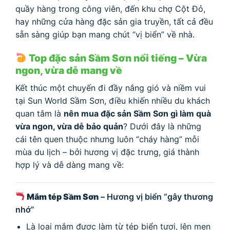
quầy hàng trong công viên, đến khu chợ Cột Đỏ,
hay những cửa hàng đặc sản gia truyền, tất cả đều
sẵn sàng giúp bạn mang chút “vị biển” về nhà.
Top đặc sản Sầm Sơn nổi tiếng – Vừa
ngon, vừa dễ mang về
Kết thúc một chuyến đi đầy nắng gió và niềm vui
tại Sun World Sầm Sơn, điều khiến nhiều du khách
quan tâm là
nên mua đặc sản Sầm Sơn gì làm quà
vừa ngon, vừa dễ bảo quản
? Dưới đây là những
cái tên quen thuộc nhưng luôn “cháy hàng” mỗi
mùa du lịch – bởi hương vị đặc trưng, giá thành
hợp lý và dễ dàng mang về:
Mắm tép Sầm Sơn
– Hương vị biển “gây thương
nhớ”
Là loại mắm được làm từ tép biển tươi, lên men