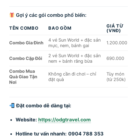
Gợi ý các gói combo phổ biến:
GIÁ TỪ
TÊN COMBO
BAO GỒM
(VNĐ)
4 vé Sun World + đặc sản
Combo Gia Đình
1.200.000
mực, nem, bánh gai
2 vé Sun World + đặc sản
Combo Cặp Đôi
690.000
nem + bánh răng bừa
Combo Mua
Không cần đi chơi – chỉ
Tùy món
Quà Giao Tận
đặt quà
(từ 250k)
Nơi
Đặt combo dễ dàng tại:
Website:
https://odgtravel.com
Hotline tư vấn nhanh:
0904 788 353