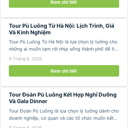
ngày. Không cần di chuyển...
Xem chi tiết
Tour Pù Luông Từ Hà Nội: Lịch Trình, Giá
Và Kinh Nghiệm
Tour Pù Luông Từ Hà Nội là lựa chọn lý tưởng cho
những ai muốn tạm rời nhịp sống thành phố để tìm
về không gian núi rừng xanh mát, những bản làng
8 Tháng 8, 2026
yên bình và ruộng bậc thang đặc trưng của Pù
Luông. Với...
Xem chi tiết
Tour Đoàn Pù Luông Kết Hợp Nghỉ Dưỡng
Và Gala Dinner
Tour Đoàn Pù Luông là lựa chọn lý tưởng dành cho
doanh nghiệp, cơ quan và các tổ chức muốn kết
hợp nghỉ dưỡng, tham quan và tổ chức các hoạt
6 Tháng 8, 2026