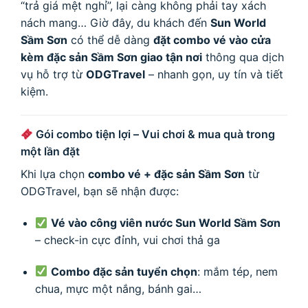
“trả giá mệt nghỉ”, lại càng không phải tay xách
nách mang… Giờ đây, du khách đến
Sun World
Sầm Sơn
có thể dễ dàng
đặt combo vé vào cửa
kèm đặc sản Sầm Sơn giao tận nơi
thông qua dịch
vụ hỗ trợ từ
ODGTravel
– nhanh gọn, uy tín và tiết
kiệm.
Gói combo tiện lợi – Vui chơi & mua quà trong
một lần đặt
Khi lựa chọn
combo vé + đặc sản Sầm Sơn
từ
ODGTravel, bạn sẽ nhận được:
Vé vào công viên nước Sun World Sầm Sơn
– check-in cực đỉnh, vui chơi thả ga
Combo đặc sản tuyển chọn
: mắm tép, nem
chua, mực một nắng, bánh gai…