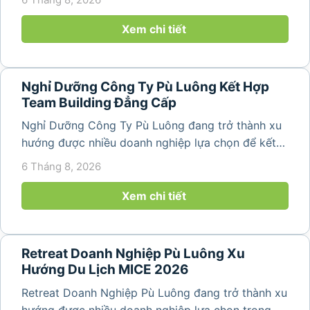
động gắn kết tập thể. Với cảnh quan thiên nhiên
nguyên sơ, không khí...
Xem chi tiết
Nghỉ Dưỡng Công Ty Pù Luông Kết Hợp
Team Building Đẳng Cấp
Nghỉ Dưỡng Công Ty Pù Luông đang trở thành xu
hướng được nhiều doanh nghiệp lựa chọn để kết
hợp giữa nghỉ ngơi, tái tạo năng lượng và xây
6 Tháng 8, 2026
dựng tinh thần đồng đội. Thay vì những chuyến du
lịch đơn thuần, nhiều công ty...
Xem chi tiết
Retreat Doanh Nghiệp Pù Luông Xu
Hướng Du Lịch MICE 2026
Retreat Doanh Nghiệp Pù Luông đang trở thành xu
hướng được nhiều doanh nghiệp lựa chọn trong