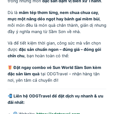
trong những món
đặc sản đậm vị biển xứ Thanh
.
Dù là
mắm tép thơm lừng, nem chua chua cay,
mực một nắng dẻo ngọt hay bánh gai mềm bùi
,
mỗi món đều là món quà chân thành, giản dị nhưng
đầy ý nghĩa mang từ Sầm Sơn về nhà.
Và để tiết kiệm thời gian, công sức mà vẫn chọn
được
đặc sản chuẩn ngon – đúng giá – đóng gói
chỉn chu
, bạn hoàn toàn có thể:
Đặt ngay combo vé Sun World Sầm Sơn kèm
đặc sản làm quà
tại ODGTravel – nhận hàng tận
nơi, yên tâm cả chuyến đi!
Liên hệ ODGTravel để đặt dịch vụ nhanh & ưu
đãi nhất:
Website:
https://odgtravel.com