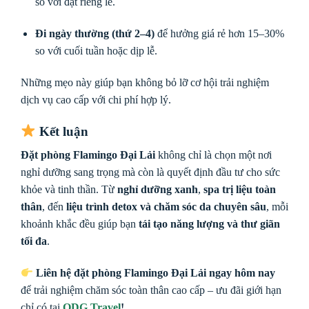
so với đặt riêng lẻ.
Đi ngày thường (thứ 2–4)
để hưởng giá rẻ hơn 15–30%
so với cuối tuần hoặc dịp lễ.
Những mẹo này giúp bạn không bỏ lỡ cơ hội trải nghiệm
dịch vụ cao cấp với chi phí hợp lý.
Kết luận
Đặt phòng Flamingo Đại Lải
không chỉ là chọn một nơi
nghỉ dưỡng sang trọng mà còn là quyết định đầu tư cho sức
khỏe và tinh thần. Từ
nghỉ dưỡng xanh
,
spa trị liệu toàn
thân
, đến
liệu trình detox và chăm sóc da chuyên sâu
, mỗi
khoảnh khắc đều giúp bạn
tái tạo năng lượng và thư giãn
tối đa
.
Liên hệ đặt phòng Flamingo Đại Lải ngay hôm nay
để trải nghiệm chăm sóc toàn thân cao cấp – ưu đãi giới hạn
chỉ có tại
ODG Travel
!