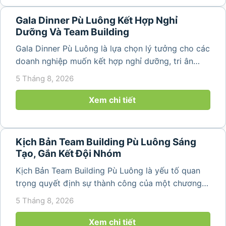
Gala Dinner Pù Luông Kết Hợp Nghỉ
Dưỡng Và Team Building
Gala Dinner Pù Luông là lựa chọn lý tưởng cho các
doanh nghiệp muốn kết hợp nghỉ dưỡng, tri ân
nhân viên và xây dựng tinh thần đồng đội trong
5 Tháng 8, 2026
không gian thiên nhiên yên bình. Với khung cảnh
núi rừng hùng vĩ, không khí...
Xem chi tiết
Kịch Bản Team Building Pù Luông Sáng
Tạo, Gắn Kết Đội Nhóm
Kịch Bản Team Building Pù Luông là yếu tố quan
trọng quyết định sự thành công của một chương
trình du lịch doanh nghiệp. Một kịch bản được xây
5 Tháng 8, 2026
dựng bài bản không chỉ mang đến những phút
giây vui vẻ, sôi động mà còn...
Xem chi tiết