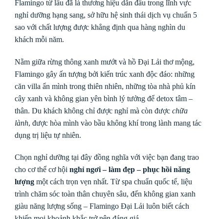
Flamingo từ lâu đã là thương hiệu dẫn đầu trong lĩnh vực
nghỉ dưỡng hạng sang, sở hữu hệ sinh thái dịch vụ chuẩn 5
sao với chất lượng được khẳng định qua hàng nghìn du
khách mỗi năm.
Nằm giữa rừng thông xanh mướt và hồ Đại Lải thơ mộng,
Flamingo gây ấn tượng bởi kiến trúc xanh độc đáo: những
căn villa ẩn mình trong thiên nhiên, những tòa nhà phủ kín
cây xanh và không gian yên bình lý tưởng để detox tâm –
thân. Du khách không chỉ được nghỉ mà còn được
chữa
lành
, được hòa mình vào bầu không khí trong lành mang tác
dụng trị liệu tự nhiên.
Chọn nghỉ dưỡng tại đây đồng nghĩa với việc bạn đang trao
cho cơ thể cơ hội
nghỉ ngơi – làm đẹp – phục hồi năng
lượng
một cách trọn vẹn nhất. Từ spa chuẩn quốc tế, liệu
trình chăm sóc toàn thân chuyên sâu, đến không gian xanh
giàu năng lượng sống – Flamingo Đại Lải luôn biết cách
khiến mọi khoảnh khắc trở nên đáng giá.