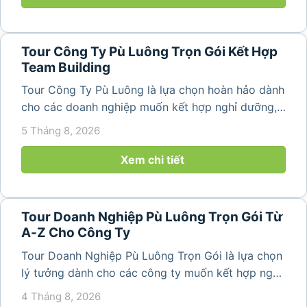
Tour Công Ty Pù Luông Trọn Gói Kết Hợp
Team Building
Tour Công Ty Pù Luông là lựa chọn hoàn hảo dành
cho các doanh nghiệp muốn kết hợp nghỉ dưỡng,
team building và gắn kết tập thể trong không gian
5 Tháng 8, 2026
thiên nhiên trong lành. Chỉ cách Hà Nội và Thanh
Hóa vài giờ di chuyển,...
Xem chi tiết
Tour Doanh Nghiệp Pù Luông Trọn Gói Từ
A-Z Cho Công Ty
Tour Doanh Nghiệp Pù Luông Trọn Gói là lựa chọn
lý tưởng dành cho các công ty muốn kết hợp nghỉ
dưỡng, gắn kết đội ngũ và tái tạo năng lượng sau
4 Tháng 8, 2026
những ngày làm việc căng thẳng. Với cảnh quan