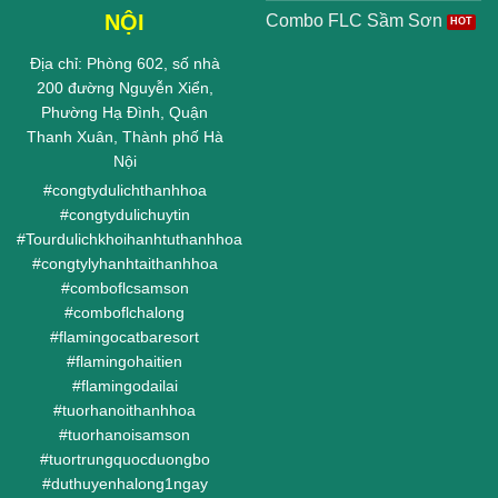
NỘI
Combo FLC Sầm Sơn
Địa chỉ: Phòng 602, số nhà
200 đường Nguyễn Xiển,
Phường Hạ Đình, Quận
Thanh Xuân, Thành phố Hà
Nội
#
congtydulichthanhhoa
#
congtydulichuytin
#
Tourdulichkhoihanhtuthanhhoa
#
congtylyhanhtaithanhhoa
#
comboflcsamson
#
comboflchalong
#
flamingocatbaresort
#
flamingohaitien
#
flamingodailai
#
tuorhanoithanhhoa
#
tuorhanoisamson
#
tuortrungquocduongbo
#
duthuyenhalong1ngay