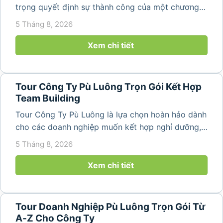
trọng quyết định sự thành công của một chương
trình du lịch doanh nghiệp. Một kịch bản được xây
5 Tháng 8, 2026
dựng bài bản không chỉ mang đến những phút
giây vui vẻ, sôi động mà còn...
Xem chi tiết
Tour Công Ty Pù Luông Trọn Gói Kết Hợp
Team Building
Tour Công Ty Pù Luông là lựa chọn hoàn hảo dành
cho các doanh nghiệp muốn kết hợp nghỉ dưỡng,
team building và gắn kết tập thể trong không gian
5 Tháng 8, 2026
thiên nhiên trong lành. Chỉ cách Hà Nội và Thanh
Hóa vài giờ di chuyển,...
Xem chi tiết
Tour Doanh Nghiệp Pù Luông Trọn Gói Từ
A-Z Cho Công Ty