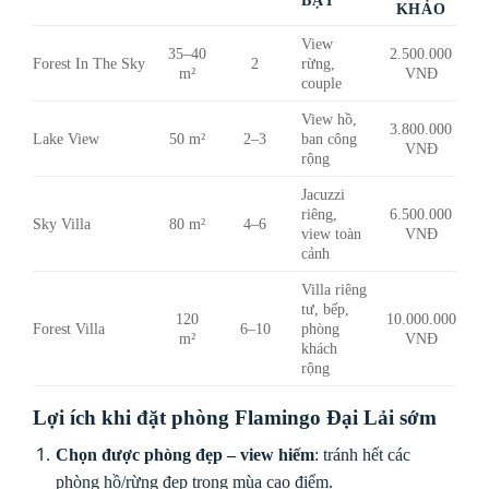
KHẢO
View
35–40
2.500.000
Forest In The Sky
2
rừng,
m²
VNĐ
couple
View hồ,
3.800.000
Lake View
50 m²
2–3
ban công
VNĐ
rộng
Jacuzzi
riêng,
6.500.000
Sky Villa
80 m²
4–6
view toàn
VNĐ
cảnh
Villa riêng
tư, bếp,
120
10.000.000
Forest Villa
6–10
phòng
m²
VNĐ
khách
rộng
Lợi ích khi đặt phòng Flamingo Đại Lải sớm
Chọn được phòng đẹp – view hiếm
: tránh hết các
phòng hồ/rừng đẹp trong mùa cao điểm.