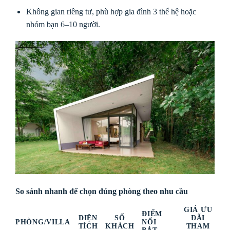
Không gian riêng tư, phù hợp gia đình 3 thế hệ hoặc
nhóm bạn 6–10 người.
So sánh nhanh để chọn đúng phòng theo nhu cầu
GIÁ ƯU
ĐIỂM
DIỆN
SỐ
ĐÃI
PHÒNG/VILLA
NỔI
TÍCH
KHÁCH
THAM
BẬT