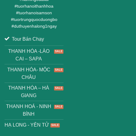
#
tuorhanoithanhhoa
#
tuorhanoisamson
#
tuortrungquocduongbo
#
duthuyenhalong1ngay
Tour Bán Chạy
THANH HÓA -LÀO
CAI – SAPA
THANH HÓA- MỘC
CHÂU
THANH HÓA – HÀ
GIANG
THANH HOÁ - NINH
BÌNH
HẠ LONG - YÊN TỬ