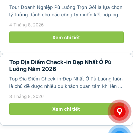
Tour Doanh Nghiệp Pù Luông Trọn Gói là lựa chọn
lý tưởng dành cho các công ty muốn kết hợp nghỉ
dưỡng, gắn kết đội ngũ và tái tạo năng lượng sau
4 Tháng 8, 2026
những ngày làm việc căng thẳng. Với cảnh quan
thiên nhiên trong lành,...
Xem chi tiết
Top Địa Điểm Check-in Đẹp Nhất Ở Pù
Luông Năm 2026
Top Địa Điểm Check-in Đẹp Nhất Ở Pù Luông luôn
là chủ đề được nhiều du khách quan tâm khi lên kế
hoạch khám phá vùng đất thiên nhiên nổi tiếng
3 Tháng 8, 2026
của Thanh Hóa. Với ruộng bậc thang trải dài, bản
làng yên bình, thác...
Xem chi tiết