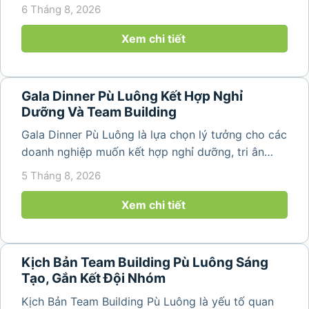
năm 2026 khi nhu cầu kết hợp nghỉ dưỡng, hội
6 Tháng 8, 2026
họp và gắn kết đội ngũ ngày càng tăng. Không chỉ
mang đến khoảng thời gian thư giãn...
Xem chi tiết
Gala Dinner Pù Luông Kết Hợp Nghỉ
Dưỡng Và Team Building
Gala Dinner Pù Luông là lựa chọn lý tưởng cho các
doanh nghiệp muốn kết hợp nghỉ dưỡng, tri ân
nhân viên và xây dựng tinh thần đồng đội trong
5 Tháng 8, 2026
không gian thiên nhiên yên bình. Với khung cảnh
núi rừng hùng vĩ, không khí...
Xem chi tiết
Kịch Bản Team Building Pù Luông Sáng
Tạo, Gắn Kết Đội Nhóm
Kịch Bản Team Building Pù Luông là yếu tố quan