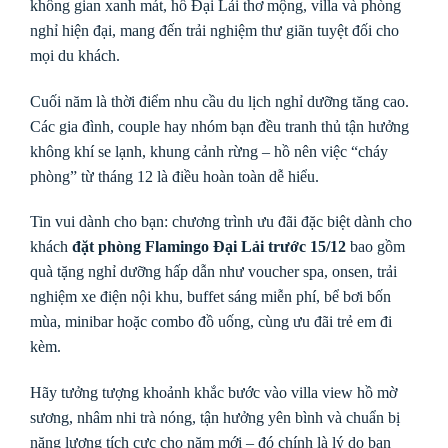
không gian xanh mát, hồ Đại Lải thơ mộng, villa và phòng
nghỉ hiện đại, mang đến trải nghiệm thư giãn tuyệt đối cho
mọi du khách.
Cuối năm là thời điểm nhu cầu du lịch nghỉ dưỡng tăng cao.
Các gia đình, couple hay nhóm bạn đều tranh thủ tận hưởng
không khí se lạnh, khung cảnh rừng – hồ nên việc “cháy
phòng” từ tháng 12 là điều hoàn toàn dễ hiểu.
Tin vui dành cho bạn: chương trình ưu đãi đặc biệt dành cho
khách
đặt phòng Flamingo Đại Lải trước 15/12
bao gồm
quà tặng nghỉ dưỡng hấp dẫn như voucher spa, onsen, trải
nghiệm xe điện nội khu, buffet sáng miễn phí, bể bơi bốn
mùa, minibar hoặc combo đồ uống, cùng ưu đãi trẻ em đi
kèm.
Hãy tưởng tượng khoảnh khắc bước vào villa view hồ mờ
sương, nhâm nhi trà nóng, tận hưởng yên bình và chuẩn bị
năng lượng tích cực cho năm mới – đó chính là lý do bạn