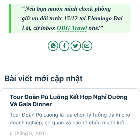
“Nếu bạn muốn mình check phòng –
giữ ưu đãi trước 15/12 tại Flamingo Đại
Lải, cứ inbox
ODG Travel
nhé!”
Bài viết mới cập nhật
Tour Đoàn Pù Luông Kết Hợp Nghỉ Dưỡng
Và Gala Dinner
Tour Đoàn Pù Luông là lựa chọn lý tưởng dành cho
doanh nghiệp, cơ quan và các tổ chức muốn kết
hợp nghỉ dưỡng, tham quan và tổ chức các hoạt
6 Tháng 8, 2026
động gắn kết tập thể. Với cảnh quan thiên nhiên