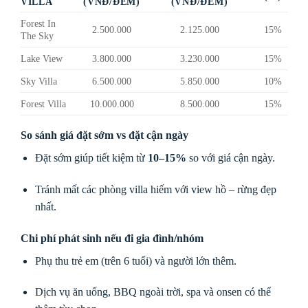
VILLA
(VNĐ/ĐÊM)
(VNĐ/ĐÊM)
Forest In
2.500.000
2.125.000
15%
The Sky
Lake View
3.800.000
3.230.000
15%
Sky Villa
6.500.000
5.850.000
10%
Forest Villa
10.000.000
8.500.000
15%
So sánh giá đặt sớm vs đặt cận ngày
Đặt sớm giúp tiết kiệm từ
10–15%
so với giá cận ngày.
Tránh mất các phòng villa hiếm với view hồ – rừng đẹp
nhất.
Chi phí phát sinh nếu đi gia đình/nhóm
Phụ thu trẻ em (trên 6 tuổi) và người lớn thêm.
Dịch vụ ăn uống, BBQ ngoài trời, spa và onsen có thể