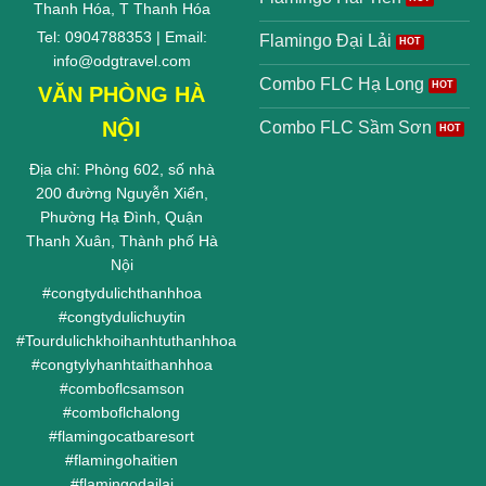
Thanh Hóa, T Thanh Hóa
Tel: 0904788353 | Email:
Flamingo Đại Lải
info@odgtravel.com
Combo FLC Hạ Long
VĂN PHÒNG HÀ
NỘI
Combo FLC Sầm Sơn
Địa chỉ: Phòng 602, số nhà
200 đường Nguyễn Xiển,
Phường Hạ Đình, Quận
Thanh Xuân, Thành phố Hà
Nội
#
congtydulichthanhhoa
#
congtydulichuytin
#
Tourdulichkhoihanhtuthanhhoa
#
congtylyhanhtaithanhhoa
#
comboflcsamson
#
comboflchalong
#
flamingocatbaresort
#
flamingohaitien
#
flamingodailai