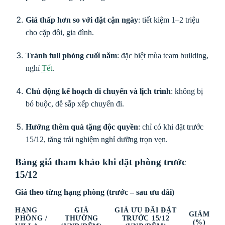
Giá thấp hơn so với đặt cận ngày
: tiết kiệm 1–2 triệu
cho cặp đôi, gia đình.
Tránh full phòng cuối năm
: đặc biệt mùa team building,
nghỉ
Tết
.
Chủ động kế hoạch di chuyển và lịch trình
: không bị
bó buộc, dễ sắp xếp chuyến đi.
Hưởng thêm quà tặng độc quyền
: chỉ có khi đặt trước
15/12, tăng trải nghiệm nghỉ dưỡng trọn vẹn.
Bảng giá tham khảo khi đặt phòng trước
15/12
Giá theo từng hạng phòng (trước – sau ưu đãi)
HẠNG
GIÁ
GIÁ ƯU ĐÃI ĐẶT
GIẢM
PHÒNG /
THƯỜNG
TRƯỚC 15/12
(%)