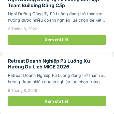
Team Building Đẳng Cấp
Nghỉ Dưỡng Công Ty Pù Luông đang trở thành xu
hướng được nhiều doanh nghiệp lựa chọn để kết
hợp giữa nghỉ ngơi, tái tạo năng lượng và xây
6 Tháng 8, 2026
dựng tinh thần đồng đội. Thay vì những chuyến du
lịch đơn thuần, nhiều công ty...
Xem chi tiết
Retreat Doanh Nghiệp Pù Luông Xu
Hướng Du Lịch MICE 2026
Retreat Doanh Nghiệp Pù Luông đang trở thành xu
hướng được nhiều doanh nghiệp lựa chọn trong
năm 2026 khi nhu cầu kết hợp nghỉ dưỡng, hội
6 Tháng 8, 2026
họp và gắn kết đội ngũ ngày càng tăng. Không chỉ
mang đến khoảng thời gian thư giãn...
Xem chi tiết