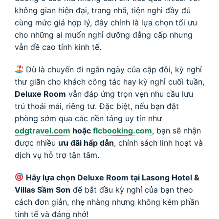
không gian hiện đại, trang nhã, tiện nghi đầy đủ
cùng mức giá hợp lý, đây chính là lựa chọn tối ưu
cho những ai muốn nghỉ dưỡng đẳng cấp nhưng
vẫn đề cao tính kinh tế.
Dù là chuyến đi ngắn ngày của cặp đôi, kỳ nghỉ
thư giãn cho khách công tác hay kỳ nghỉ cuối tuần,
Deluxe Room
vẫn đáp ứng trọn vẹn nhu cầu lưu
trú thoải mái, riêng tư. Đặc biệt, nếu bạn đặt
phòng sớm qua các nền tảng uy tín như
odgtravel.com
hoặc
flcbooking.com
, bạn sẽ nhận
được nhiều
ưu đãi hấp dẫn
, chính sách linh hoạt và
dịch vụ hỗ trợ tận tâm.
Hãy lựa chọn Deluxe Room tại Lasong Hotel &
Villas Sầm Sơn
để bắt đầu kỳ nghỉ của bạn theo
cách đơn giản, nhẹ nhàng nhưng không kém phần
tinh tế và đáng nhớ!