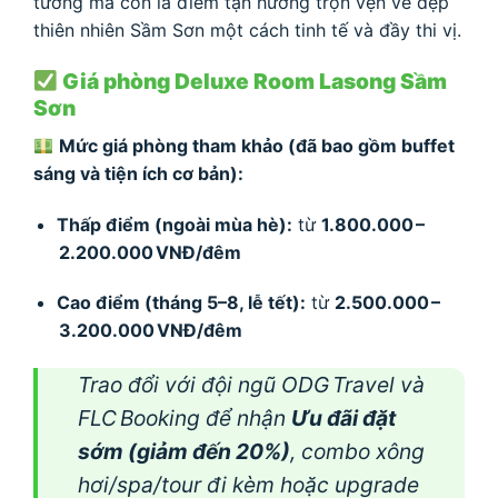
tưởng mà còn là điểm tận hưởng trọn vẹn vẻ đẹp
thiên nhiên Sầm Sơn một cách tinh tế và đầy thi vị.
Giá phòng Deluxe Room Lasong Sầm
Sơn
Mức giá phòng tham khảo (đã bao gồm buffet
sáng và tiện ích cơ bản):
Thấp điểm (ngoài mùa hè):
từ
1.800.000 –
2.200.000 VNĐ/đêm
Cao điểm (tháng 5–8, lễ tết):
từ
2.500.000 –
3.200.000 VNĐ/đêm
Trao đổi với đội ngũ ODG Travel và
FLC Booking để nhận
Ưu đãi đặt
sớm (giảm đến 20%)
, combo xông
hơi/spa/tour đi kèm hoặc upgrade