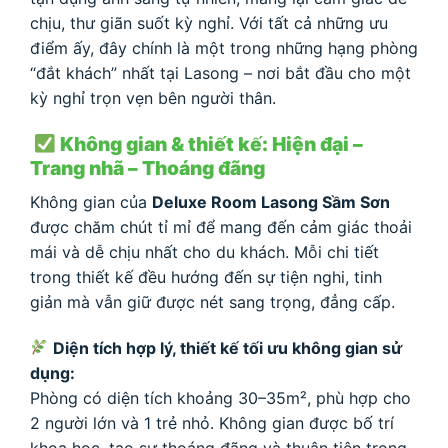
chịu, thư giãn suốt kỳ nghỉ. Với tất cả những ưu
điểm ấy, đây chính là một trong những hạng phòng
“đắt khách” nhất tại Lasong – nơi bắt đầu cho một
kỳ nghỉ trọn vẹn bên người thân.
Không gian & thiết kế: Hiện đại –
Trang nhã – Thoáng đãng
Không gian của
Deluxe Room Lasong Sầm Sơn
được chăm chút tỉ mỉ để mang đến cảm giác thoải
mái và dễ chịu nhất cho du khách. Mỗi chi tiết
trong thiết kế đều hướng đến sự tiện nghi, tinh
giản mà vẫn giữ được nét sang trọng, đẳng cấp.
Diện tích hợp lý, thiết kế tối ưu không gian sử
dụng:
Phòng có diện tích khoảng 30–35m², phù hợp cho
2 người lớn và 1 trẻ nhỏ. Không gian được bố trí
khoa học, tạo sự thoáng đãng và thuận tiện trong