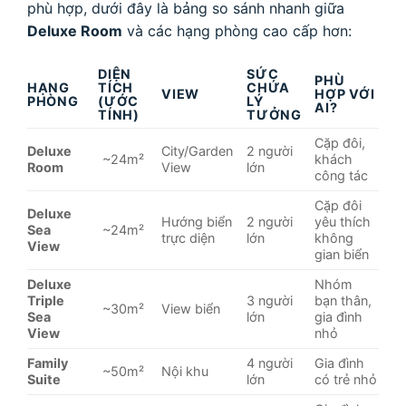
phù hợp, dưới đây là bảng so sánh nhanh giữa
Deluxe Room
và các hạng phòng cao cấp hơn:
DIỆN
SỨC
PHÙ
HẠNG
TÍCH
CHỨA
VIEW
HỢP VỚI
PHÒNG
(ƯỚC
LÝ
AI?
TÍNH)
TƯỞNG
Cặp đôi,
Deluxe
City/Garden
2 người
~24m²
khách
Room
View
lớn
công tác
Cặp đôi
Deluxe
Hướng biển
2 người
yêu thích
Sea
~24m²
trực diện
lớn
không
View
gian biển
Deluxe
Nhóm
Triple
3 người
bạn thân,
~30m²
View biển
Sea
lớn
gia đình
View
nhỏ
Family
4 người
Gia đình
~50m²
Nội khu
Suite
lớn
có trẻ nhỏ