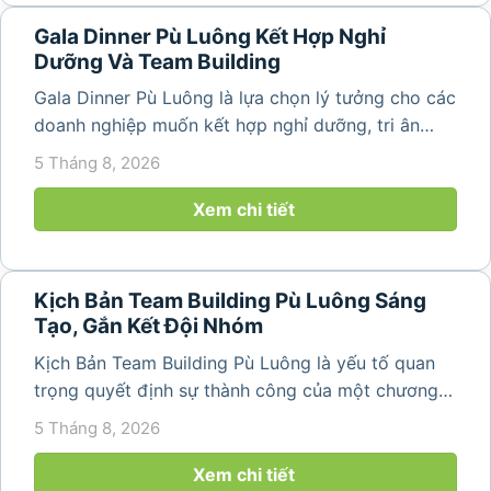
Gala Dinner Pù Luông Kết Hợp Nghỉ
Dưỡng Và Team Building
Gala Dinner Pù Luông là lựa chọn lý tưởng cho các
doanh nghiệp muốn kết hợp nghỉ dưỡng, tri ân
nhân viên và xây dựng tinh thần đồng đội trong
5 Tháng 8, 2026
không gian thiên nhiên yên bình. Với khung cảnh
núi rừng hùng vĩ, không khí...
Xem chi tiết
Kịch Bản Team Building Pù Luông Sáng
Tạo, Gắn Kết Đội Nhóm
Kịch Bản Team Building Pù Luông là yếu tố quan
trọng quyết định sự thành công của một chương
trình du lịch doanh nghiệp. Một kịch bản được xây
5 Tháng 8, 2026
dựng bài bản không chỉ mang đến những phút
giây vui vẻ, sôi động mà còn...
Xem chi tiết