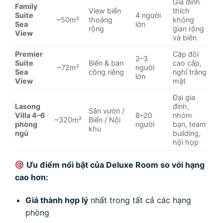
Gia đình
Family
View biển
thích
Suite
4 người
~50m²
thoáng
không
Sea
lớn
rộng
gian rộng
View
và biển
Premier
Cặp đôi
2–3
Suite
Biển & ban
cao cấp,
~72m²
người
Sea
công riêng
nghỉ trăng
lớn
View
mật
Đại gia
Lasong
đình,
Sân vườn /
Villa 4–6
8–20
nhóm
~320m²
Biển / Nội
phòng
người
bạn, team
khu
ngủ
building,
hội họp
Ưu điểm nổi bật của Deluxe Room so với hạng
cao hơn:
Giá thành hợp lý
nhất trong tất cả các hạng
phòng