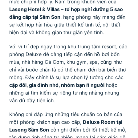
mức chi phí hợp lý. Nằm trong khuôn viên của
Lasong Hotel & Villas – tổ hợp nghỉ dưỡng 5 sao
đẳng cấp tại Sầm Sơn
, hạng phòng này mang đến
sự kết hợp hài hòa giữa thiết kế tinh tế, nội thất
hiện đại và không gian thư giãn yên tĩnh.
Với vị trí đẹp ngay trong khu trung tâm resort, các
phòng Deluxe dễ dàng tiếp cận đến hồ bơi bốn
mùa, nhà hàng Cá Cơm, khu gym, spa, cũng như
chỉ vài bước chân là có thể chạm đến bãi biển thơ
mộng. Đây chính là sự lựa chọn lý tưởng cho các
cặp đôi, gia đình nhỏ, nhóm bạn ít người
hoặc
những ai tìm kiếm sự riêng tư nhẹ nhàng nhưng
vẫn đủ đầy tiện ích.
Không chỉ đáp ứng những tiêu chuẩn cơ bản của
một phòng khách sạn cao cấp,
Deluxe Room tại
Lasong Sầm Sơn
còn ghi điểm bởi lối thiết kế mở,
tận dụng ánh sáng tự nhiên, mang lại cảm giác dễ