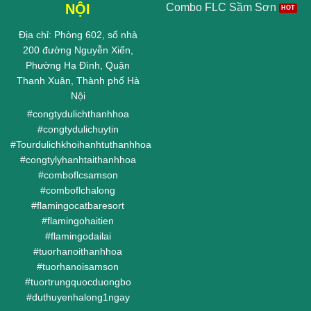
NỘI
Combo FLC Sầm Sơn
Địa chỉ: Phòng 602, số nhà
200 đường Nguyễn Xiển,
Phường Hạ Đình, Quận
Thanh Xuân, Thành phố Hà
Nội
#
congtydulichthanhhoa
#
congtydulichuytin
#
Tourdulichkhoihanhtuthanhhoa
#
congtylyhanhtaithanhhoa
#
comboflcsamson
#
comboflchalong
#
flamingocatbaresort
#
flamingohaitien
#
flamingodailai
#
tuorhanoithanhhoa
#
tuorhanoisamson
#
tuortrungquocduongbo
#
duthuyenhalong1ngay