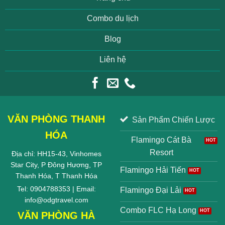
Combo du lịch
Blog
Liên hệ
VĂN PHÒNG THANH
Sản Phẩm Chiến Lược
HÓA
Flamingo Cát Bà
Resort
Địa chỉ: HH15-43, Vinhomes
Star City, P Đông Hương, TP
Flamingo Hải Tiến
Thanh Hóa, T Thanh Hóa
Tel: 0904788353 | Email:
Flamingo Đại Lải
info@odgtravel.com
Combo FLC Hạ Long
VĂN PHÒNG HÀ