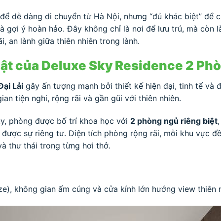
ể dễ dàng di chuyển từ Hà Nội, nhưng “đủ khác biệt” để cả
là gợi ý hoàn hảo. Đây không chỉ là nơi để lưu trú, mà còn 
 an lành giữa thiên nhiên trong lành.
 bật của Deluxe Sky Residence 2 Ph
ại Lải
gây ấn tượng mạnh bởi thiết kế hiện đại, tinh tế và 
 tiện nghi, rộng rãi và gần gũi với thiên nhiên.
ky, phòng được bố trí khoa học với
2 phòng ngủ riêng biệt
được sự riêng tư. Diện tích phòng rộng rãi, mỗi khu vực 
 thư thái trong từng hơi thở.
ze), không gian ấm cúng và cửa kính lớn hướng view thiên 