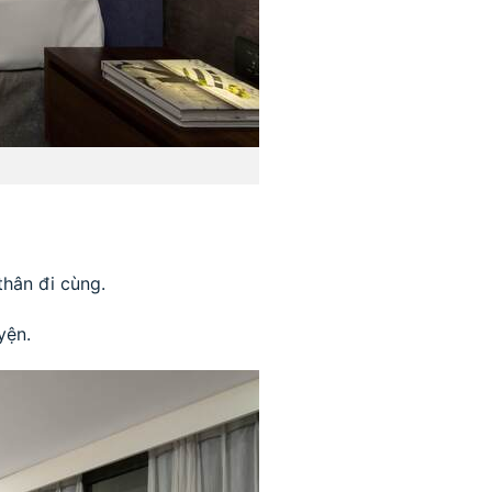
thân đi cùng.
yện.