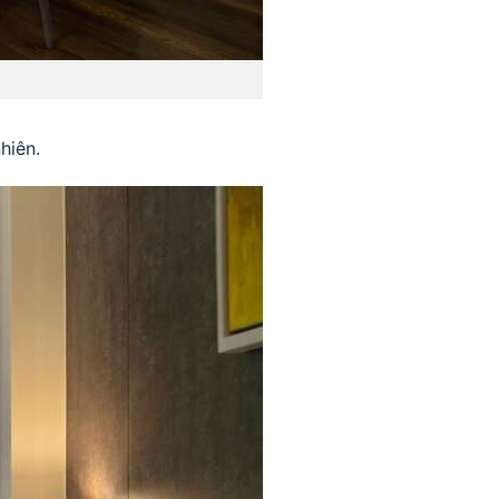
hiên.