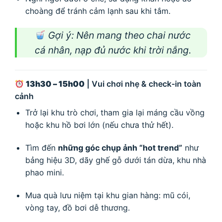
choàng để tránh cảm lạnh sau khi tắm.
Gợi ý
: Nên mang theo chai nước
cá nhân, nạp đủ nước khi trời nắng.
13h30 – 15h00
| Vui chơi nhẹ & check-in toàn
cảnh
Trở lại khu trò chơi, tham gia lại máng cầu vồng
hoặc khu hồ bơi lớn (nếu chưa thử hết).
Tìm đến
những góc chụp ảnh “hot trend”
như
bảng hiệu 3D, dãy ghế gỗ dưới tán dừa, khu nhà
phao mini.
Mua quà lưu niệm tại khu gian hàng: mũ cói,
vòng tay, đồ bơi dễ thương.