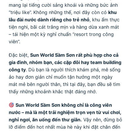
mang lại tiếng cười sảng khoái và những bức ảnh
“triệu like”. Không những thế, nơi đây còn có
khu
lâu đài nước dành riêng cho trẻ nhỏ
, khu ẩm thực
tiện nghi, bãi cát trắng mịn và hàng dừa xanh mát
– tái hiện một kỳ nghỉ chuẩn “resort trong công
viên”.
Đặc biệt,
Sun World Sầm Sơn rất phù hợp cho cả
gia đình, nhóm bạn, các cặp đôi hay team building
công ty
. Dù bạn là người thích khám phá, mê sống
ảo hay đơn giản chỉ muốn tận hưởng một ngày
mát mẻ bên người thân, thì tại đây, bạn đều sẽ tìm
thấy những khoảnh khắc thật đáng nhớ.
Sun World Sầm Sơn không chỉ là công viên
nước – mà là một trải nghiệm trọn vẹn từ vui chơi,
nghỉ ngơi, ăn uống đến thư giãn.
Vậy nên, đừng bỏ
lỡ điểm đến hot nhất mùa hè này khi đặt chân đến