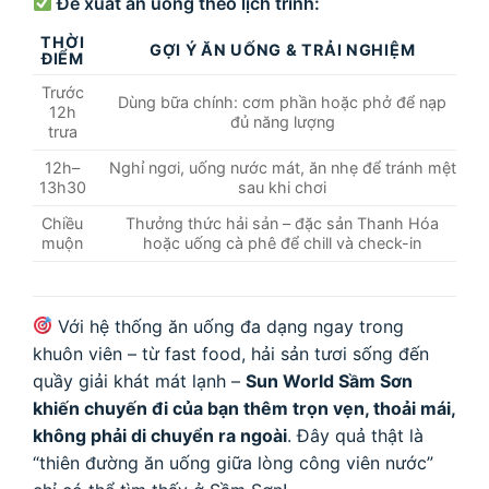
Đề xuất ăn uống theo lịch trình:
THỜI
GỢI Ý ĂN UỐNG & TRẢI NGHIỆM
ĐIỂM
Trước
Dùng bữa chính: cơm phần hoặc phở để nạp
12h
đủ năng lượng
trưa
12h–
Nghỉ ngơi, uống nước mát, ăn nhẹ để tránh mệt
13h30
sau khi chơi
Chiều
Thưởng thức hải sản – đặc sản Thanh Hóa
muộn
hoặc uống cà phê để chill và check-in
Với hệ thống ăn uống đa dạng ngay trong
khuôn viên – từ fast food, hải sản tươi sống đến
quầy giải khát mát lạnh –
Sun World Sầm Sơn
khiến chuyến đi của bạn thêm trọn vẹn, thoải mái,
không phải di chuyển ra ngoài
. Đây quả thật là
“thiên đường ăn uống giữa lòng công viên nước”