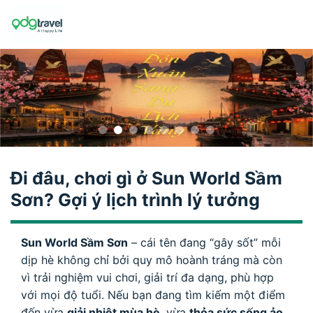
Skip
to
content
Đi đâu, chơi gì ở Sun World Sầm
Sơn? Gợi ý lịch trình lý tưởng
Sun World Sầm Sơn
– cái tên đang “gây sốt” mỗi
dịp hè không chỉ bởi quy mô hoành tráng mà còn
vì trải nghiệm vui chơi, giải trí đa dạng, phù hợp
với mọi độ tuổi. Nếu bạn đang tìm kiếm một điểm
đến vừa
giải nhiệt mùa hè
, vừa
thỏa sức sống ảo
,