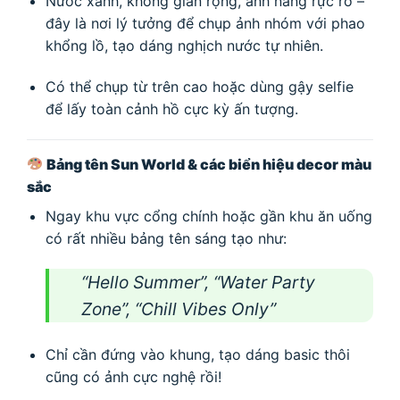
Nước xanh, không gian rộng, ánh nắng rực rỡ –
đây là nơi lý tưởng để chụp ảnh nhóm với phao
khổng lồ, tạo dáng nghịch nước tự nhiên.
Có thể chụp từ trên cao hoặc dùng gậy selfie
để lấy toàn cảnh hồ cực kỳ ấn tượng.
Bảng tên Sun World & các biển hiệu decor màu
sắc
Ngay khu vực cổng chính hoặc gần khu ăn uống
có rất nhiều bảng tên sáng tạo như:
“Hello Summer”, “Water Party
Zone”, “Chill Vibes Only”
Chỉ cần đứng vào khung, tạo dáng basic thôi
cũng có ảnh cực nghệ rồi!