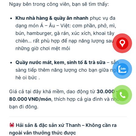
Ngay bên trong công viên, bạn sẽ tìm thấy:
Khu nhà hàng & quầy ăn nhanh
phục vụ đa
dạng món Á – Âu – Việt: cơm phần, phở, mì,
bún, hamburger, gà rán, xúc xích, khoai tây
chiên… rất phù hợp để nạp năng lượng sau
những giờ chơi mệt mỏi
Quầy nước mát, kem, sinh tố & trà sữa
– sẵn
sàng tiếp thêm năng lượng cho bạn giữa ngày
hè oi bức
.
Giá cả tại đây khá mềm, dao động từ
30.000 –
80.000 VNĐ/món
, thích hợp cả gia đình và nhóm
bạn đi đông.
Hải sản & đặc sản xứ Thanh – Không cần ra
ngoài vẫn thưởng thức được