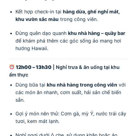
Kết hợp check-in tại
hàng dừa, ghế nghỉ mát,
khu vườn sắc màu
trong công viên.
Đừng quên dạo quanh
khu nhà hàng – quầy bar
để khám phá thêm các góc sống ảo mang hơi
hướng Hawaii.
12h00 – 13h30
| Nghỉ trưa & ăn uống tại khu
ẩm thực
Dùng bữa tại
khu nhà hàng trong công viên
với
các món ăn nhanh, cơm suất, hải sản chế biến
sẵn.
Gợi ý món nên thử: Cơm gà, mỳ Ý, nước trái cây
tươi, kem mát lạnh.
Nghỉ ngơi dưới ô che, sử dụng khăn hoặc áo