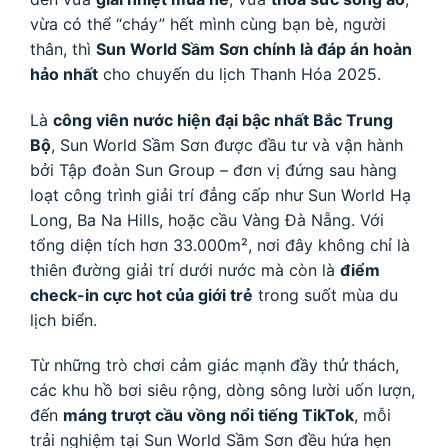
vừa có thể “cháy” hết mình cùng bạn bè, người
thân, thì
Sun World Sầm Sơn chính là đáp án hoàn
hảo nhất
cho chuyến du lịch Thanh Hóa 2025.
Là
công viên nước hiện đại bậc nhất Bắc Trung
Bộ
, Sun World Sầm Sơn được đầu tư và vận hành
bởi Tập đoàn Sun Group – đơn vị đứng sau hàng
loạt công trình giải trí đẳng cấp như Sun World Hạ
Long, Ba Na Hills, hoặc cầu Vàng Đà Nẵng. Với
tổng diện tích hơn 33.000m², nơi đây không chỉ là
thiên đường giải trí dưới nước mà còn là
điểm
check-in cực hot của giới trẻ
trong suốt mùa du
lịch biển.
Từ những trò chơi cảm giác mạnh đầy thử thách,
các khu hồ bơi siêu rộng, dòng sông lười uốn lượn,
đến
máng trượt cầu vồng nổi tiếng TikTok
, mỗi
trải nghiệm tại Sun World Sầm Sơn đều hứa hẹn