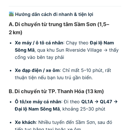
Hướng dẫn cách đi nhanh & tiện lợi
A. Di chuyển từ trung tâm Sầm Sơn (1,5–
2 km)
Xe máy / ô tô cá nhân
: Chạy theo
Đại lộ Nam
Sông Mã
, qua khu Sun Riverside Village → thấy
cổng vào bên tay phải
Xe đạp điện / xe ôm
: Chỉ mất 5–10 phút, rất
thuận tiện nếu bạn lưu trú gần biển.
B. Di chuyển từ TP. Thanh Hóa (13 km)
Ô tô/xe máy cá nhân
: Đi theo
QL1A → QL47 →
Đại lộ Nam Sông Mã
, khoảng 25–30 phút
Xe khách
: Nhiều tuyến đến Sầm Sơn, sau đó
tiếp tục bằng taxi hoặc xe ôm.