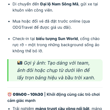
Di chuyển đến
Đại lộ Nam Sông Mã
, gửi xe tại
khuôn viên công viên.
Mua hoặc đổi vé đã đặt trước online (qua
ODGTravel để được giá ưu đãi).
Check-in tại
biểu tượng Sun World
, cổng chào
rực rỡ – một trong những background sống ảo
không thể bỏ lỡ.
Gợi ý ảnh
: Tạo dáng với team,
ảnh đôi hoặc chụp từ dưới lên để
lấy trọn bảng hiệu và bầu trời xanh.
09h00 – 10h30
| Khởi động cùng các trò chơi
cảm giác mạnh
Trải nghiệm
máng trượt cầu vồng nổi bật
, máng