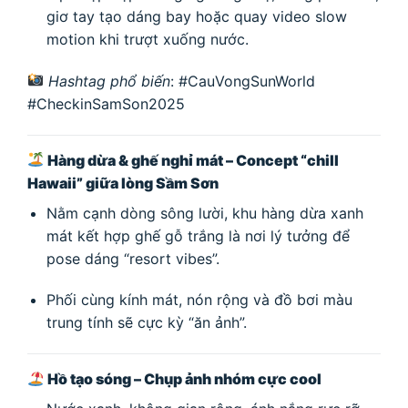
giơ tay tạo dáng bay hoặc quay video slow
motion khi trượt xuống nước.
Hashtag phổ biến
: #CauVongSunWorld
#CheckinSamSon2025
Hàng dừa & ghế nghỉ mát – Concept “chill
Hawaii” giữa lòng Sầm Sơn
Nằm cạnh dòng sông lười, khu hàng dừa xanh
mát kết hợp ghế gỗ trắng là nơi lý tưởng để
pose dáng “resort vibes”.
Phối cùng kính mát, nón rộng và đồ bơi màu
trung tính sẽ cực kỳ “ăn ảnh”.
Hồ tạo sóng – Chụp ảnh nhóm cực cool