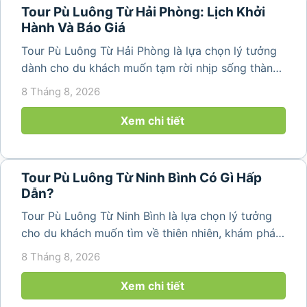
Tour Pù Luông Từ Hải Phòng: Lịch Khởi
Hành Và Báo Giá
Tour Pù Luông Từ Hải Phòng là lựa chọn lý tưởng
dành cho du khách muốn tạm rời nhịp sống thành
phố để tìm về không gian núi rừng trong lành,
8 Tháng 8, 2026
những bản làng bình yên và cảnh quan ruộng bậc
thang đặc trưng. Từ...
Xem chi tiết
Tour Pù Luông Từ Ninh Bình Có Gì Hấp
Dẫn?
Tour Pù Luông Từ Ninh Bình là lựa chọn lý tưởng
cho du khách muốn tìm về thiên nhiên, khám phá
bản làng và tận hưởng không gian nghỉ dưỡng yên
8 Tháng 8, 2026
bình. Với lịch trình 2N1Đ hoặc 3N2Đ, hành trình có
thể kết hợp tham...
Xem chi tiết