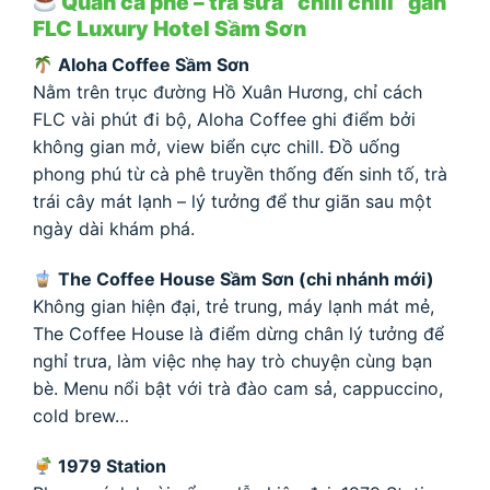
Quán cà phê – trà sữa “chill chill” gần
FLC Luxury Hotel Sầm Sơn
Aloha Coffee Sầm Sơn
Nằm trên trục đường Hồ Xuân Hương, chỉ cách
FLC vài phút đi bộ, Aloha Coffee ghi điểm bởi
không gian mở, view biển cực chill. Đồ uống
phong phú từ cà phê truyền thống đến sinh tố, trà
trái cây mát lạnh – lý tưởng để thư giãn sau một
ngày dài khám phá.
The Coffee House Sầm Sơn (chi nhánh mới)
Không gian hiện đại, trẻ trung, máy lạnh mát mẻ,
The Coffee House là điểm dừng chân lý tưởng để
nghỉ trưa, làm việc nhẹ hay trò chuyện cùng bạn
bè. Menu nổi bật với trà đào cam sả, cappuccino,
cold brew…
1979 Station