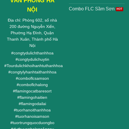
VĂN PHÒNG HÀ
NỘI
Combo FLC Sầm Sơn
Địa chỉ: Phòng 602, số nhà
200 đường Nguyễn Xiển,
Phường Hạ Đình, Quận
Thanh Xuân, Thành phố Hà
Nội
#
congtydulichthanhhoa
#
congtydulichuytin
#
Tourdulichkhoihanhtuthanhhoa
#
congtylyhanhtaithanhhoa
#
comboflcsamson
#
comboflchalong
#
flamingocatbaresort
#
flamingohaitien
#
flamingodailai
#
tuorhanoithanhhoa
#
tuorhanoisamson
#
tuortrungquocduongbo
#
duthuyenhalong1ngay