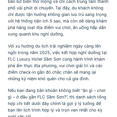
bên bờ biển thơ mộng và chỉ cách trung tâm thành
phố vài phút di chuyển. Tại đây, du khách không
chỉ được tận hưởng không gian lưu trú sang trọng
với hệ thống tiện ích 5 sao, mà còn dễ dàng khám
phá hàng loạt địa điểm vui chơi, ăn uống hấp dẫn
xung quanh khu nghỉ dưỡng.
Với xu hướng du lịch trải nghiệm ngày càng lên
ngôi trong năm 2025, việc kết hợp nghỉ dưỡng tại
FLC Luxury Hotel Sầm Sơn cùng hành trình khám
phá ẩm thực địa phương, vui chơi giải trí và các
điểm check-in gần đó chắc chắn sẽ mang lại
những kỷ niệm khó quên cho cả gia đình.
Nếu bạn đang băn khoăn không biết “ăn gì – chơi
gì – ở đâu gần FLC Sầm Sơn?”, thì danh sách tổng
hợp chi tiết dưới đây chính là gợi ý lý tưởng để
bạn lên lịch trình hợp lý và trọn vẹn nhất cho kỳ
nghỉ sắp tới.