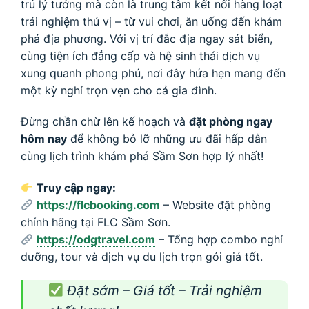
trú lý tưởng mà còn là trung tâm kết nối hàng loạt
trải nghiệm thú vị – từ vui chơi, ăn uống đến khám
phá địa phương. Với vị trí đắc địa ngay sát biển,
cùng tiện ích đẳng cấp và hệ sinh thái dịch vụ
xung quanh phong phú, nơi đây hứa hẹn mang đến
một kỳ nghỉ trọn vẹn cho cả gia đình.
Đừng chần chừ lên kế hoạch và
đặt phòng ngay
hôm nay
để không bỏ lỡ những ưu đãi hấp dẫn
cùng lịch trình khám phá Sầm Sơn hợp lý nhất!
Truy cập ngay:
https://flcbooking.com
– Website đặt phòng
chính hãng tại FLC Sầm Sơn.
https://odgtravel.com
– Tổng hợp combo nghỉ
dưỡng, tour và dịch vụ du lịch trọn gói giá tốt.
Đặt sớm – Giá tốt – Trải nghiệm