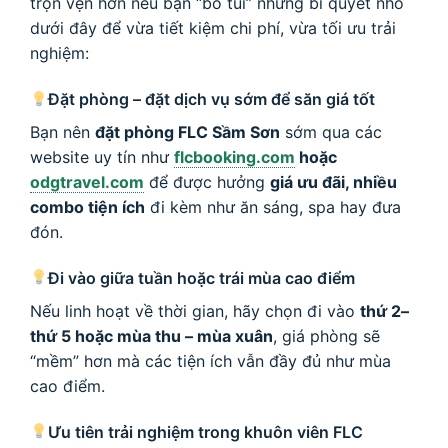
trọn vẹn hơn nếu bạn “bỏ túi” những bí quyết nhỏ
dưới đây để vừa tiết kiệm chi phí, vừa tối ưu trải
nghiệm:
Đặt phòng – đặt dịch vụ sớm để săn giá tốt
Bạn nên
đặt phòng FLC Sầm Sơn
sớm qua các
website uy tín như
flcbooking.com
hoặc
odgtravel.com
để được hưởng
giá ưu đãi, nhiều
combo tiện ích
đi kèm như ăn sáng, spa hay đưa
đón.
Đi vào giữa tuần hoặc trái mùa cao điểm
Nếu linh hoạt về thời gian, hãy chọn đi vào
thứ 2–
thứ 5 hoặc mùa thu – mùa xuân
, giá phòng sẽ
“mềm” hơn mà các tiện ích vẫn đầy đủ như mùa
cao điểm.
Ưu tiên trải nghiệm trong khuôn viên FLC