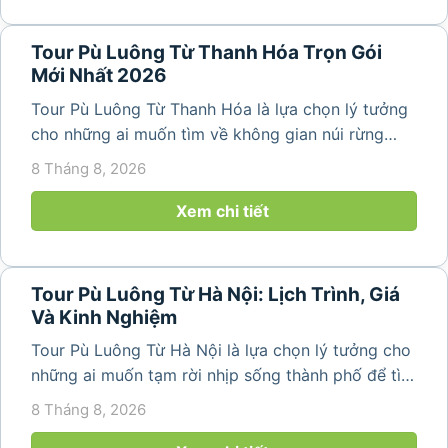
Tour Pù Luông Từ Thanh Hóa Trọn Gói
Mới Nhất 2026
Tour Pù Luông Từ Thanh Hóa là lựa chọn lý tưởng
cho những ai muốn tìm về không gian núi rừng
trong lành, ruộng bậc thang xanh mướt và những
8 Tháng 8, 2026
bản làng bình yên ngay trong một hành trình ngắn
ngày. Không cần di chuyển...
Xem chi tiết
Tour Pù Luông Từ Hà Nội: Lịch Trình, Giá
Và Kinh Nghiệm
Tour Pù Luông Từ Hà Nội là lựa chọn lý tưởng cho
những ai muốn tạm rời nhịp sống thành phố để tìm
về không gian núi rừng xanh mát, những bản làng
8 Tháng 8, 2026
yên bình và ruộng bậc thang đặc trưng của Pù