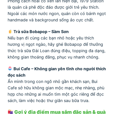
Phong cách hoài cổ xen lẫn hiện đại, 1979 Station
là quán cà phê độc đáo được giới trẻ yêu thích.
Ngoài các món nước ngon, quán còn có bánh ngọt
handmade và background sống ảo cực chất.
Trà sữa Bobapop – Sầm Sơn
Nếu bạn đi cùng các bạn nhỏ hoặc yêu thích
hương vị ngọt ngào, hãy ghé Bobapop để thưởng
thức trà sữa Đài Loan đúng điệu, topping đa dạng,
không gian thoáng đãng, phục vụ nhanh chóng.
Bui Cafe – Không gian yên tĩnh cho người thích
đọc sách
Ẩn mình trong con ngõ nhỏ gần khách sạn, Bui
Cafe sở hữu không gian mộc mạc, nhẹ nhàng, phù
hợp cho những ai muốn tìm một góc riêng để đọc
sách, làm việc hoặc thư giãn sau bữa trưa.
Gợi ý địa điểm mua sắm đặc sản & quà