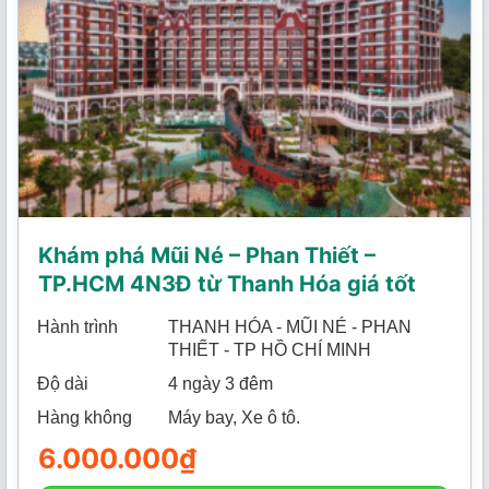
Khám phá Mũi Né – Phan Thiết –
TP.HCM 4N3Đ từ Thanh Hóa giá tốt
Hành trình
THANH HÓA - MŨI NÉ - PHAN
THIẾT - TP HỒ CHÍ MINH
Độ dài
4 ngày 3 đêm
Hàng không
Máy bay, Xe ô tô.
6.000.000
₫