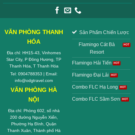
VĂN PHÒNG THANH
Sản Phẩm Chiến Lược
HÓA
Flamingo Cát Bà
Resort
Địa chỉ: HH15-43, Vinhomes
Star City, P Đông Hương, TP
Flamingo Hải Tiến
Thanh Hóa, T Thanh Hóa
Tel: 0904788353 | Email:
Flamingo Đại Lải
info@odgtravel.com
Combo FLC Hạ Long
VĂN PHÒNG HÀ
NỘI
Combo FLC Sầm Sơn
Địa chỉ: Phòng 602, số nhà
200 đường Nguyễn Xiển,
Phường Hạ Đình, Quận
Thanh Xuân, Thành phố Hà