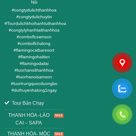
Nội
#
congtydulichthanhhoa
#
congtydulichuytin
#
Tourdulichkhoihanhtuthanhhoa
#
congtylyhanhtaithanhhoa
#
comboflcsamson
#
comboflchalong
#
flamingocatbaresort
#
flamingohaitien
#
flamingodailai
#
tuorhanoithanhhoa
#
tuorhanoisamson
#
tuortrungquocduongbo
#
duthuyenhalong1ngay
Tour Bán Chạy
THANH HÓA -LÀO
CAI – SAPA
THANH HÓA- MỘC