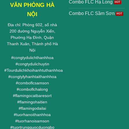
Combo FLC Hạ Long
VĂN PHÒNG HÀ
NỘI
Combo FLC Sầm Sơn
Địa chỉ: Phòng 602, số nhà
200 đường Nguyễn Xiển,
Phường Hạ Đình, Quận
Thanh Xuân, Thành phố Hà
Nội
#
congtydulichthanhhoa
#
congtydulichuytin
#
Tourdulichkhoihanhtuthanhhoa
#
congtylyhanhtaithanhhoa
#
comboflcsamson
#
comboflchalong
#
flamingocatbaresort
#
flamingohaitien
#
flamingodailai
#
tuorhanoithanhhoa
#
tuorhanoisamson
#
tuortrungquocduongbo