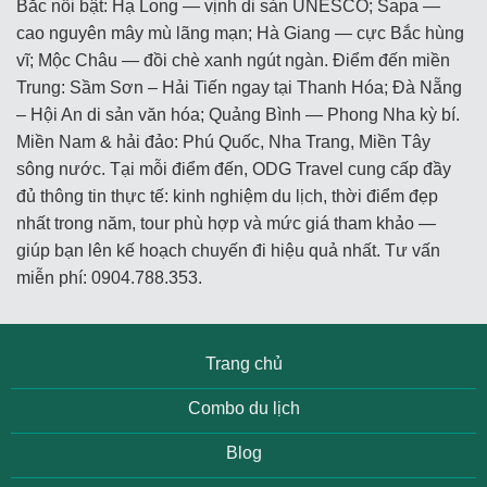
Bắc nổi bật: Hạ Long — vịnh di sản UNESCO; Sapa —
cao nguyên mây mù lãng mạn; Hà Giang — cực Bắc hùng
vĩ; Mộc Châu — đồi chè xanh ngút ngàn. Điểm đến miền
Trung: Sầm Sơn – Hải Tiến ngay tại Thanh Hóa; Đà Nẵng
– Hội An di sản văn hóa; Quảng Bình — Phong Nha kỳ bí.
Miền Nam & hải đảo: Phú Quốc, Nha Trang, Miền Tây
sông nước. Tại mỗi điểm đến, ODG Travel cung cấp đầy
đủ thông tin thực tế: kinh nghiệm du lịch, thời điểm đẹp
nhất trong năm, tour phù hợp và mức giá tham khảo —
giúp bạn lên kế hoạch chuyến đi hiệu quả nhất. Tư vấn
miễn phí: 0904.788.353.
Trang chủ
Combo du lịch
Blog