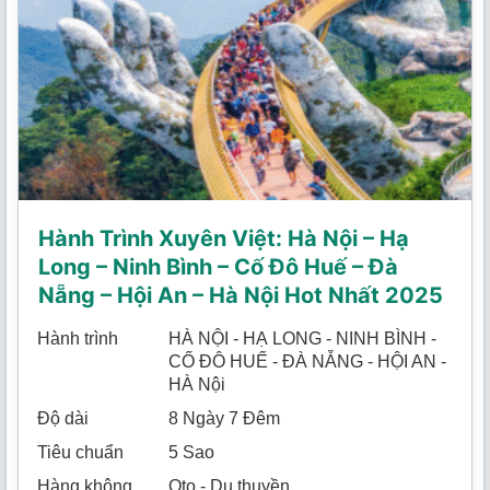
Hành Trình Xuyên Việt: Hà Nội – Hạ
Long – Ninh Bình – Cố Đô Huế – Đà
Nẵng – Hội An – Hà Nội Hot Nhất 2025
Hành trình
HÀ NỘI - HẠ LONG - NINH BÌNH -
CỐ ĐÔ HUẾ - ĐÀ NẴNG - HỘI AN -
HÀ Nội
Độ dài
8 Ngày 7 Đêm
Tiêu chuẩn
5 Sao
Hàng không
Oto - Du thuyền