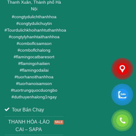
Thanh Xuân, Thành phố Hà
Nội
#
congtydulichthanhhoa
#
congtydulichuytin
#
Tourdulichkhoihanhtuthanhhoa
#
congtylyhanhtaithanhhoa
#
comboflcsamson
#
comboflchalong
#
flamingocatbaresort
#
flamingohaitien
#
flamingodailai
#
tuorhanoithanhhoa
#
tuorhanoisamson
#
tuortrungquocduongbo
#
duthuyenhalong1ngay
Tour Bán Chạy
THANH HÓA -LÀO
CAI – SAPA