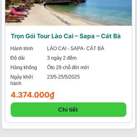
Trọn Gói Tour Lào Cai – Sapa – Cát Bà
Hành trình
LÀO CAI - SAPA- CÁT BÀ
Độ dài
3 ngày 2 đêm
Hàng không
Ôto 29 chỗ đời mới
Ngày khởi
23/5-25/5/2025
hành
4.374.000
₫
Chi tiết