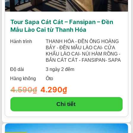
Tour Sapa Cát Cát – Fansipan – Đền
Mẫu Lào Cai từ Thanh Hóa
Hành trình
THANH HÓA - ĐỀN ÔNG HOÀNG
BẢY - ĐỀN MẪU LÀO CAI- CỬA
KHẨU LÀO CAI- NÚI HÀM RỒNG -
BẢN CÁT CÁT - FANSIPAN- SAPA
Độ dài
3 ngày 2 đêm
Hàng không
Ôto
4.590
₫
Giá
4.290
₫
Giá
gốc
hiện
là:
tại
4.590₫.
là:
Chi tiết
4.290₫.