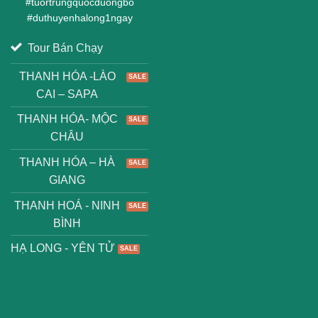
#
tuortrungquocduongbo
#
duthuyenhalong1ngay
Tour Bán Chạy
THANH HÓA -LÀO
CAI – SAPA
THANH HÓA- MỘC
CHÂU
THANH HÓA – HÀ
GIANG
THANH HOÁ - NINH
BÌNH
HẠ LONG - YÊN TỬ