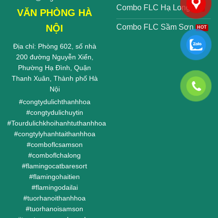
Combo FLC Hạ Long
VĂN PHÒNG HÀ
NỘI
Combo FLC Sầm Sơn
Địa chỉ: Phòng 602, số nhà
200 đường Nguyễn Xiển,
Phường Hạ Đình, Quận
Thanh Xuân, Thành phố Hà
Nội
#
congtydulichthanhhoa
#
congtydulichuytin
#
Tourdulichkhoihanhtuthanhhoa
#
congtylyhanhtaithanhhoa
#
comboflcsamson
#
comboflchalong
#
flamingocatbaresort
#
flamingohaitien
#
flamingodailai
#
tuorhanoithanhhoa
#
tuorhanoisamson