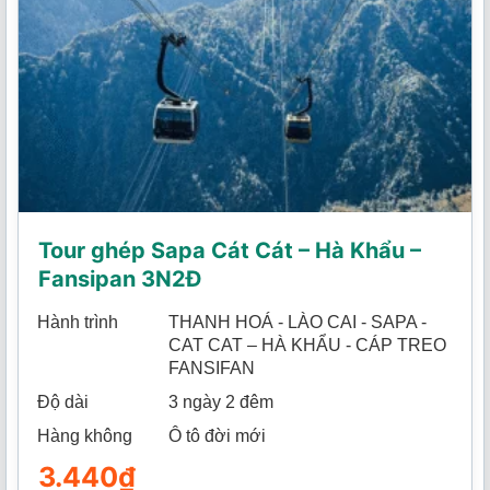
Tour ghép Sapa Cát Cát – Hà Khẩu –
Fansipan 3N2Đ
Hành trình
THANH HOÁ - LÀO CAI - SAPA -
CAT CAT – HÀ KHẨU - CÁP TREO
FANSIFAN
Độ dài
3 ngày 2 đêm
Hàng không
Ô tô đời mới
3.440
₫