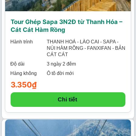
Tour Ghép Sapa 3N2Đ từ Thanh Hóa –
Cát Cát Hàm Rồng
Hành trình
THANH HOÁ - LÀO CAI - SAPA -
NÚI HÀM RỒNG - FANXIFAN - BẢN
CÁT CÁT
Độ dài
3 ngày 2 đêm
Hàng không
Ô tô đời mới
3.350
₫
Chi tiết