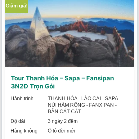
Giảm giá!
Tour Thanh Hóa – Sapa – Fansipan
3N2Đ Trọn Gói
Hành trình
THANH HÓA - LÀO CAI - SAPA -
NÚI HÀM RỒNG - FANXIPAN -
BẢN CÁT CÁT
Độ dài
3 ngày 2 đêm
Hàng không
Ô tô đời mới