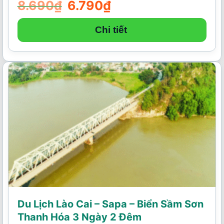
8.690
₫
Giá
6.790
₫
Giá
gốc
hiện
là:
tại
8.690₫.
là:
Chi tiết
6.790₫.
Du Lịch Lào Cai – Sapa – Biển Sầm Sơn
Thanh Hóa 3 Ngày 2 Đêm