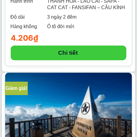
Hành trình
THANH HOÁ - LÀO CAI - SAPA -
CAT CAT - FANSIFAN – CẦU KÍNH
Độ dài
3 ngày 2 đêm
Hàng không
Ô tô đời mới
4.206
₫
Chi tiết
Giảm giá!