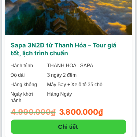
Sapa 3N2Đ từ Thanh Hóa – Tour giá
tốt, lịch trình chuẩn
Hành trình
THANH HÓA - SAPA
Độ dài
3 ngày 2 đêm
Hàng không
Máy Bay + Xe ô tô 35 chỗ
Ngày khởi
Hàng Ngày
hành
4.990.000
₫
Giá
3.800.000
₫
Giá
gốc
hiện
là:
tại
4.990.000₫.
là:
Chi tiết
3.800.000₫.