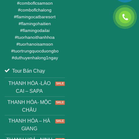
#
comboflcsamson
#
comboflchalong
#
flamingocatbaresort
#
flamingohaitien
#
flamingodailai
#
tuorhanoithanhhoa
#
tuorhanoisamson
#
tuortrungquocduongbo
#
duthuyenhalong1ngay
Tour Bán Chạy
THANH HÓA -LÀO
CAI – SAPA
THANH HÓA- MỘC
CHÂU
THANH HÓA – HÀ
GIANG