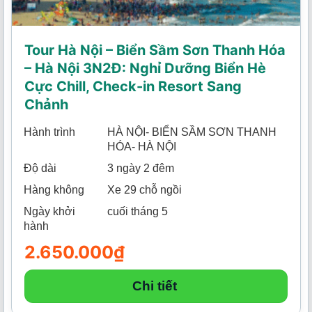
Tour Hà Nội – Biển Sầm Sơn Thanh Hóa
– Hà Nội 3N2Đ: Nghỉ Dưỡng Biển Hè
Cực Chill, Check-in Resort Sang
Chảnh
Hành trình
HÀ NỘI- BIỂN SẦM SƠN THANH
HÓA- HÀ NỘI
Độ dài
3 ngày 2 đêm
Hàng không
Xe 29 chỗ ngồi
Ngày khởi
cuối tháng 5
hành
2.650.000
₫
Chi tiết