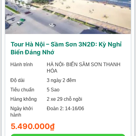
Tour Hà Nội – Sầm Sơn 3N2Đ: Kỳ Nghỉ
Biển Đáng Nhớ
Hành trình
HÀ NỘI- BIỂN SẦM SƠN THANH
HÓA
Độ dài
3 ngày 2 đêm
Tiêu chuẩn
5 Sao
Hàng không
2 xe 29 chỗ ngồi
Ngày khởi
Đoàn 2: 14-16/06
hành
5.490.000
₫