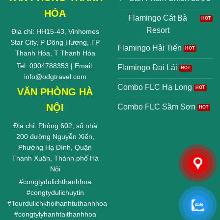
HÓA
Flamingo Cát Bà
Resort
Địa chỉ: HH15-43, Vinhomes
Star City, P Đông Hương, TP
Flamingo Hải Tiến
Thanh Hóa, T Thanh Hóa
Tel: 0904788353 | Email:
Flamingo Đại Lải
info@odgtravel.com
Combo FLC Hạ Long
VĂN PHÒNG HÀ
NỘI
Combo FLC Sầm Sơn
Địa chỉ: Phòng 602, số nhà
200 đường Nguyễn Xiển,
Phường Hạ Đình, Quận
Thanh Xuân, Thành phố Hà
Nội
#
congtydulichthanhhoa
#
congtydulichuytin
#
Tourdulichkhoihanhtuthanhhoa
#
congtylyhanhtaithanhhoa