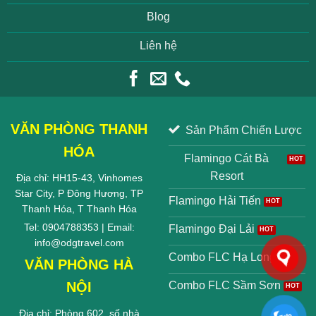
Blog
Liên hệ
VĂN PHÒNG THANH
Sản Phẩm Chiến Lược
HÓA
Flamingo Cát Bà
Resort
Địa chỉ: HH15-43, Vinhomes
Star City, P Đông Hương, TP
Flamingo Hải Tiến
Thanh Hóa, T Thanh Hóa
Tel: 0904788353 | Email:
Flamingo Đại Lải
info@odgtravel.com
Combo FLC Hạ Long
VĂN PHÒNG HÀ
NỘI
Combo FLC Sầm Sơn
Địa chỉ: Phòng 602, số nhà