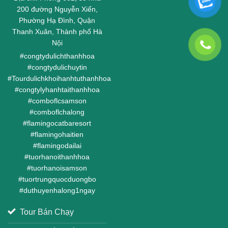
200 đường Nguyễn Xiển,
Phường Hạ Đình, Quận
Thanh Xuân, Thành phố Hà
Nội
#
congtydulichthanhhoa
#
congtydulichuytin
#
Tourdulichkhoihanhtuthanhhoa
#
congtylyhanhtaithanhhoa
#
comboflcsamson
#
comboflchalong
#
flamingocatbaresort
#
flamingohaitien
#
flamingodailai
#
tuorhanoithanhhoa
#
tuorhanoisamson
#
tuortrungquocduongbo
#
duthuyenhalong1ngay
Tour Bán Chạy