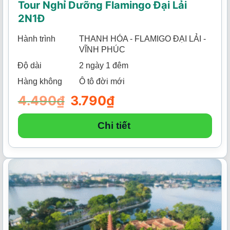
Tour Nghỉ Dưỡng Flamingo Đại Lải
2N1Đ
Hành trình
THANH HÓA - FLAMIGO ĐẠI LẢI -
VĨNH PHÚC
Độ dài
2 ngày 1 đêm
Hàng không
Ô tô đời mới
4.490
₫
Giá
3.790
₫
Giá
gốc
hiện
là:
tại
4.490₫.
là:
Chi tiết
3.790₫.