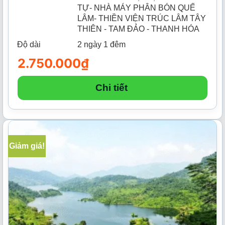
TỰ- NHÀ MÁY PHÂN BÓN QUẾ
LÂM- THIỀN VIỆN TRÚC LÂM TÂY
THIÊN - TAM ĐẢO - THANH HÓA
Độ dài
2 ngày 1 đêm
2.750.000
₫
Chi tiết
Giảm giá!