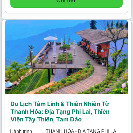
Chi tiết
2.590.000₫.
Du Lịch Tâm Linh & Thiên Nhiên Từ
Thanh Hóa: Địa Tạng Phi Lai, Thiền
Viện Tây Thiên, Tam Đảo
Hành trình
THANH HÓA - ĐỊA TẠNG PHI LAI