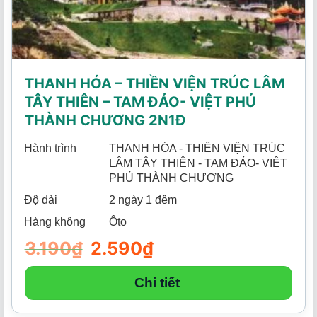
THANH HÓA – THIỀN VIỆN TRÚC LÂM
TÂY THIÊN – TAM ĐẢO- VIỆT PHỦ
THÀNH CHƯƠNG 2N1Đ
Hành trình
THANH HÓA - THIỀN VIỆN TRÚC
LÂM TÂY THIÊN - TAM ĐẢO- VIỆT
PHỦ THÀNH CHƯƠNG
Độ dài
2 ngày 1 đêm
Hàng không
Ôto
3.190
₫
Giá
2.590
₫
Giá
gốc
hiện
là:
tại
3.190₫.
là:
Chi tiết
2.590₫.