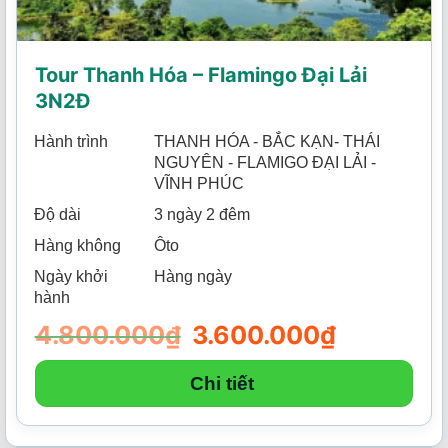
Tour Thanh Hóa – Flamingo Đại Lải
3N2Đ
Hành trình
THANH HÓA - BẮC KẠN- THÁI
NGUYÊN - FLAMIGO ĐẠI LẢI -
VĨNH PHÚC
Độ dài
3 ngày 2 đêm
Hàng không
Ôto
Ngày khởi
Hàng ngày
hành
4.800.000
₫
Giá
3.600.000
₫
Giá
gốc
hiện
là:
tại
4.800.000₫.
là:
Chi tiết
3.600.000₫.