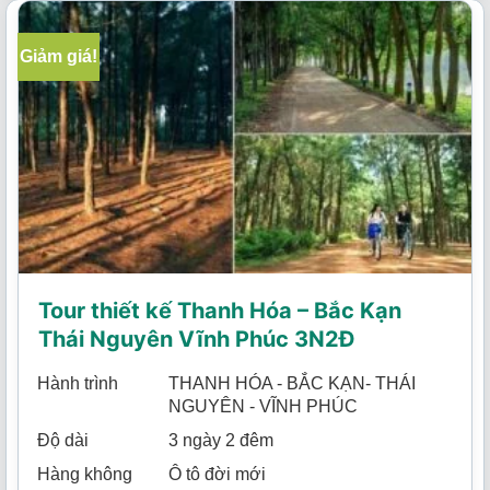
Giảm giá!
Tour thiết kế Thanh Hóa – Bắc Kạn
Thái Nguyên Vĩnh Phúc 3N2Đ
Hành trình
THANH HÓA - BẮC KẠN- THÁI
NGUYÊN - VĨNH PHÚC
Độ dài
3 ngày 2 đêm
Hàng không
Ô tô đời mới