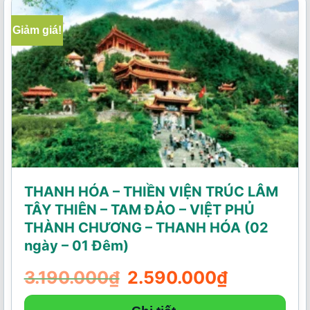
Giảm giá!
THANH HÓA – THIỀN VIỆN TRÚC LÂM
TÂY THIÊN – TAM ĐẢO – VIỆT PHỦ
THÀNH CHƯƠNG – THANH HÓA (02
ngày – 01 Đêm)
3.190.000
₫
Giá
2.590.000
₫
Giá
gốc
hiện
là:
tại
3.190.000₫.
là: