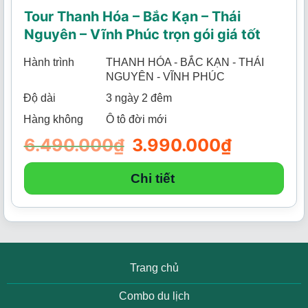
Tour Thanh Hóa – Bắc Kạn – Thái
Nguyên – Vĩnh Phúc trọn gói giá tốt
Hành trình
THANH HÓA - BẮC KẠN - THÁI
NGUYÊN - VĨNH PHÚC
Độ dài
3 ngày 2 đêm
Hàng không
Ô tô đời mới
6.490.000
₫
Giá
3.990.000
₫
Giá
gốc
hiện
là:
tại
6.490.000₫.
là:
Chi tiết
3.990.000₫.
Trang chủ
Combo du lịch