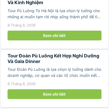
Và Kinh Nghiệm
Tour Pù Luông Từ Hà Nội là lựa chọn lý tưởng cho
những ai muốn tạm rời nhịp sống thành phố để tìm
về không gian núi rừng xanh mát, những bản làng
8 Tháng 8, 2026
yên bình và ruộng bậc thang đặc trưng của Pù
Luông. Với...
Xem chi tiết
Tour Đoàn Pù Luông Kết Hợp Nghỉ Dưỡng
Và Gala Dinner
Tour Đoàn Pù Luông là lựa chọn lý tưởng dành cho
doanh nghiệp, cơ quan và các tổ chức muốn kết
hợp nghỉ dưỡng, tham quan và tổ chức các hoạt
6 Tháng 8, 2026
động gắn kết tập thể. Với cảnh quan thiên nhiên
nguyên sơ, không khí...
Xem chi tiết