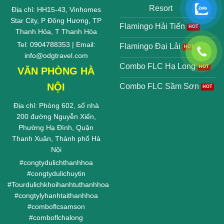
Resort
Địa chỉ: HH15-43, Vinhomes
Star City, P Đông Hương, TP
Flamingo Hải Tiến
Thanh Hóa, T Thanh Hóa
Tel: 0904788353 | Email:
Flamingo Đại Lải
info@odgtravel.com
Combo FLC Hạ Long
VĂN PHÒNG HÀ
NỘI
Combo FLC Sầm Sơn
Địa chỉ: Phòng 602, số nhà
200 đường Nguyễn Xiển,
Phường Hạ Đình, Quận
Thanh Xuân, Thành phố Hà
Nội
#
congtydulichthanhhoa
#
congtydulichuytin
#
Tourdulichkhoihanhtuthanhhoa
#
congtylyhanhtaithanhhoa
#
comboflcsamson
#
comboflchalong