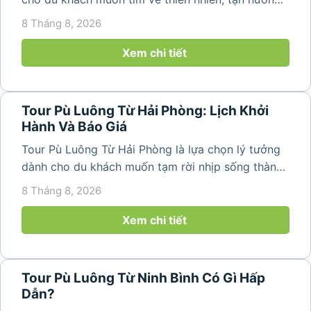
không khí trong lành và khám phá vẻ đẹp bình yên
8 Tháng 8, 2026
của vùng núi Thanh Hóa. Với những bản làng mộc
mạc, ruộng bậc...
Xem chi tiết
Tour Pù Luông Từ Hải Phòng: Lịch Khởi
Hành Và Báo Giá
Tour Pù Luông Từ Hải Phòng là lựa chọn lý tưởng
dành cho du khách muốn tạm rời nhịp sống thành
phố để tìm về không gian núi rừng trong lành,
8 Tháng 8, 2026
những bản làng bình yên và cảnh quan ruộng bậc
thang đặc trưng. Từ...
Xem chi tiết
Tour Pù Luông Từ Ninh Bình Có Gì Hấp
Dẫn?