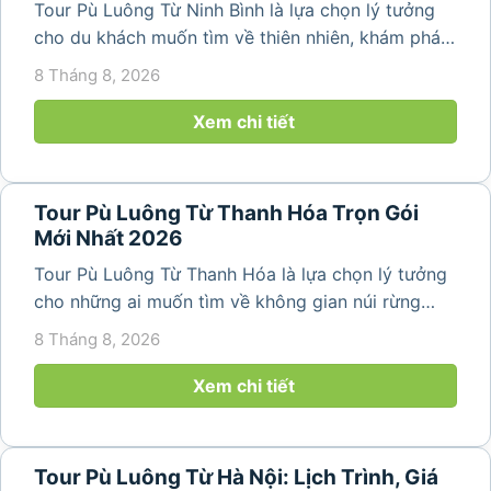
Tour Pù Luông Từ Ninh Bình là lựa chọn lý tưởng
cho du khách muốn tìm về thiên nhiên, khám phá
bản làng và tận hưởng không gian nghỉ dưỡng yên
8 Tháng 8, 2026
bình. Với lịch trình 2N1Đ hoặc 3N2Đ, hành trình có
thể kết hợp tham...
Xem chi tiết
Tour Pù Luông Từ Thanh Hóa Trọn Gói
Mới Nhất 2026
Tour Pù Luông Từ Thanh Hóa là lựa chọn lý tưởng
cho những ai muốn tìm về không gian núi rừng
trong lành, ruộng bậc thang xanh mướt và những
8 Tháng 8, 2026
bản làng bình yên ngay trong một hành trình ngắn
ngày. Không cần di chuyển...
Xem chi tiết
Tour Pù Luông Từ Hà Nội: Lịch Trình, Giá