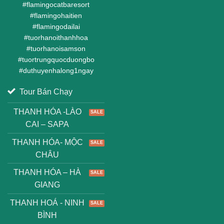
#
flamingocatbaresort
#
flamingohaitien
#
flamingodailai
#
tuorhanoithanhhoa
#
tuorhanoisamson
#
tuortrungquocduongbo
#
duthuyenhalong1ngay
Tour Bán Chạy
THANH HÓA -LÀO
CAI – SAPA
THANH HÓA- MỘC
CHÂU
THANH HÓA – HÀ
GIANG
THANH HOÁ - NINH
BÌNH