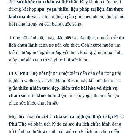
đến
sức khỏe tinh thần và thể chất
. Đây là hình thức nghỉ
dưỡng kết hợp
spa, yoga, thiền, liệu pháp trị liệu, ẩm thực
lành mạnh
và các trải nghiệm gần gũi thiên nhiên, giúp phục
hồi năng lượng và cân bằng cuộc sống.
Trong bối cảnh hiện nay, đặc biệt sau đại dịch, nhu cầu về
du
lịch chữa lành
càng trở nên cấp thiết. Con người muốn tìm
kiếm những nơi nghỉ dưỡng yên tĩnh, không gian trong lành,
giúp thư giãn tâm trí và phục hồi sức khỏe.
FLC Phú Thọ
nổi bật như một điểm đến dẫn đầu trong trải
nghiệm wellness tại Việt Nam. Resort này kết hợp hoàn hảo
giữa
thiên nhiên tươi đẹp, kiến trúc hài hòa và dịch vụ
chăm sóc sức khỏe toàn diện
, từ spa, yoga, thiền đến liệu
pháp sức khỏe chuyên sâu.
Mục tiêu của bài viết là
chia sẻ trải nghiệm thực tế tại FLC
Phú Thọ
và phân tích lý do tại sao
du lịch chữa lành
đang
trở thành xu hướng mạnh mẽ, giúp du khách lựa chọn điểm