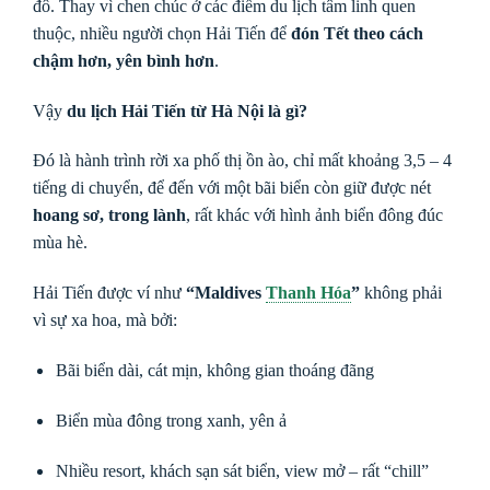
đô. Thay vì chen chúc ở các điểm du lịch tâm linh quen
thuộc, nhiều người chọn Hải Tiến để
đón Tết theo cách
chậm hơn, yên bình hơn
.
Vậy
du lịch Hải Tiến từ Hà Nội là gì?
Đó là hành trình rời xa phố thị ồn ào, chỉ mất khoảng 3,5 – 4
tiếng di chuyển, để đến với một bãi biển còn giữ được nét
hoang sơ, trong lành
, rất khác với hình ảnh biển đông đúc
mùa hè.
Hải Tiến được ví như
“Maldives
Thanh Hóa
”
không phải
vì sự xa hoa, mà bởi:
Bãi biển dài, cát mịn, không gian thoáng đãng
Biển mùa đông trong xanh, yên ả
Nhiều resort, khách sạn sát biển, view mở – rất “chill”