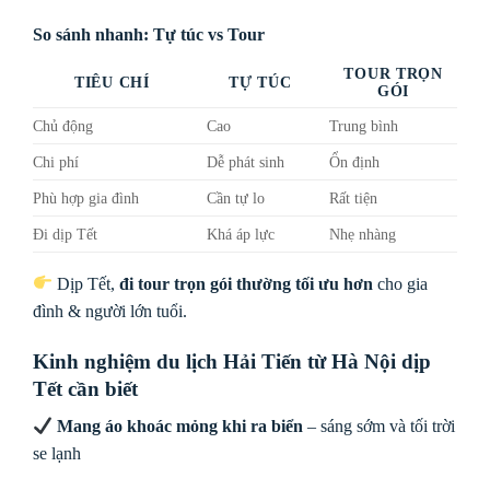
So sánh nhanh: Tự túc vs Tour
TOUR TRỌN
TIÊU CHÍ
TỰ TÚC
GÓI
Chủ động
Cao
Trung bình
Chi phí
Dễ phát sinh
Ổn định
Phù hợp gia đình
Cần tự lo
Rất tiện
Đi dịp Tết
Khá áp lực
Nhẹ nhàng
Dịp Tết,
đi tour trọn gói thường tối ưu hơn
cho gia
đình & người lớn tuổi.
Kinh nghiệm du lịch Hải Tiến từ Hà Nội dịp
Tết cần biết
Mang áo khoác mỏng khi ra biển
– sáng sớm và tối trời
se lạnh