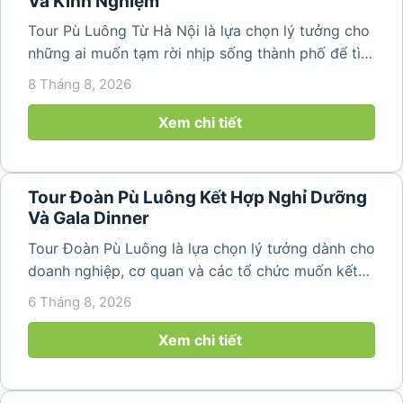
Và Kinh Nghiệm
Tour Pù Luông Từ Hà Nội là lựa chọn lý tưởng cho
những ai muốn tạm rời nhịp sống thành phố để tìm
về không gian núi rừng xanh mát, những bản làng
8 Tháng 8, 2026
yên bình và ruộng bậc thang đặc trưng của Pù
Luông. Với...
Xem chi tiết
Tour Đoàn Pù Luông Kết Hợp Nghỉ Dưỡng
Và Gala Dinner
Tour Đoàn Pù Luông là lựa chọn lý tưởng dành cho
doanh nghiệp, cơ quan và các tổ chức muốn kết
hợp nghỉ dưỡng, tham quan và tổ chức các hoạt
6 Tháng 8, 2026
động gắn kết tập thể. Với cảnh quan thiên nhiên
nguyên sơ, không khí...
Xem chi tiết