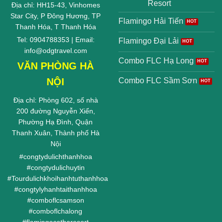
Resort
Địa chỉ: HH15-43, Vinhomes
Star City, P Đông Hương, TP
Flamingo Hải Tiến
Thanh Hóa, T Thanh Hóa
Tel: 0904788353 | Email:
Flamingo Đại Lải
info@odgtravel.com
Combo FLC Hạ Long
VĂN PHÒNG HÀ
NỘI
Combo FLC Sầm Sơn
Địa chỉ: Phòng 602, số nhà
200 đường Nguyễn Xiển,
Phường Hạ Đình, Quận
Thanh Xuân, Thành phố Hà
Nội
#
congtydulichthanhhoa
#
congtydulichuytin
#
Tourdulichkhoihanhtuthanhhoa
#
congtylyhanhtaithanhhoa
#
comboflcsamson
#
comboflchalong
#
flamingocatbaresort