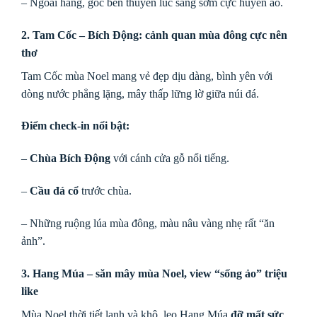
– Ngoài hang, góc bến thuyền lúc sáng sớm cực huyền ảo.
2. Tam Cốc – Bích Động: cảnh quan mùa đông cực nên
thơ
Tam Cốc mùa Noel mang vẻ đẹp dịu dàng, bình yên với
dòng nước phẳng lặng, mây thấp lững lờ giữa núi đá.
Điểm check-in nổi bật:
–
Chùa Bích Động
với cánh cửa gỗ nổi tiếng.
–
Cầu đá cổ
trước chùa.
– Những ruộng lúa mùa đông, màu nâu vàng nhẹ rất “ăn
ảnh”.
3. Hang Múa – săn mây mùa Noel, view “sống ảo” triệu
like
Mùa Noel thời tiết lạnh và khô, leo Hang Múa
đỡ mất sức