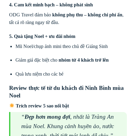
4. Cam kết minh bạch – không phát sinh
ODG Travel đảm bảo
không phụ thu – không chi phí ẩn
,
tất cả rõ ràng ngay từ đầu.
5. Quà tặng Noel + ưu đãi nhóm
Mũ Noel/chụp ảnh mini theo chủ đề Giáng Sinh
Giảm giá đặc biệt cho
nhóm từ 4 khách trở lên
Quà lưu niệm cho các bé
Review thực tế từ du khách đi Ninh Bình mùa
Noel
Trích review 5 sao nổi bật
“
Đẹp hơn mong đợi
, nhất là Tràng An
mùa Noel. Khung cảnh huyền ảo, nước
trong xanh, thời tiết mát lạnh dễ chịu.”