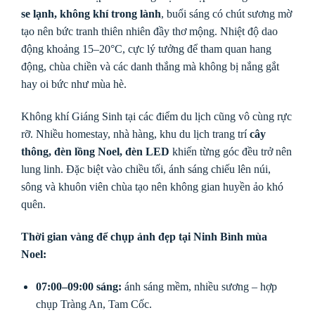
se lạnh, không khí trong lành
, buổi sáng có chút sương mờ
tạo nên bức tranh thiên nhiên đầy thơ mộng. Nhiệt độ dao
động khoảng 15–20°C, cực lý tưởng để tham quan hang
động, chùa chiền và các danh thắng mà không bị nắng gắt
hay oi bức như mùa hè.
Không khí Giáng Sinh tại các điểm du lịch cũng vô cùng rực
rỡ. Nhiều homestay, nhà hàng, khu du lịch trang trí
cây
thông, đèn lồng Noel, đèn LED
khiến từng góc đều trở nên
lung linh. Đặc biệt vào chiều tối, ánh sáng chiếu lên núi,
sông và khuôn viên chùa tạo nên không gian huyền ảo khó
quên.
Thời gian vàng để chụp ảnh đẹp tại Ninh Bình mùa
Noel:
07:00–09:00 sáng:
ánh sáng mềm, nhiều sương – hợp
chụp Tràng An, Tam Cốc.