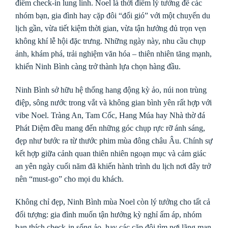
điểm check-in lung linh. Noel là thời điểm lý tưởng để các
nhóm bạn, gia đình hay cặp đôi “đổi gió” với một chuyến du
lịch gần, vừa tiết kiệm thời gian, vừa tận hưởng đủ trọn vẹn
không khí lễ hội đặc trưng. Những ngày này, nhu cầu chụp
ảnh, khám phá, trải nghiệm văn hóa – thiên nhiên tăng mạnh,
khiến Ninh Bình càng trở thành lựa chọn hàng đầu.
Ninh Bình sở hữu hệ thống hang động kỳ ảo, núi non trùng
điệp, sông nước trong vắt và không gian bình yên rất hợp với
vibe Noel. Tràng An, Tam Cốc, Hang Múa hay Nhà thờ đá
Phát Diệm đều mang đến những góc chụp rực rỡ ánh sáng,
đẹp như bước ra từ thước phim mùa đông châu Âu. Chính sự
kết hợp giữa cảnh quan thiên nhiên ngoạn mục và cảm giác
an yên ngày cuối năm đã khiến hành trình du lịch nơi đây trở
nên “must-go” cho mọi du khách.
Không chỉ đẹp, Ninh Bình mùa Noel còn lý tưởng cho tất cả
đối tượng: gia đình muốn tận hưởng kỳ nghỉ ấm áp, nhóm
bạn thích check-in sống ảo, hay các cặp đôi tìm nơi lãng mạn