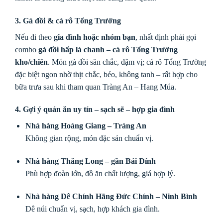
3. Gà đồi & cá rô Tổng Trường
Nếu đi theo
gia đình hoặc nhóm bạn
, nhất định phải gọi
combo
gà đồi hấp lá chanh – cá rô Tổng Trường
kho/chiên
. Món gà đồi săn chắc, đậm vị; cá rô Tổng Trường
đặc biệt ngon nhờ thịt chắc, béo, không tanh – rất hợp cho
bữa trưa sau khi tham quan Tràng An – Hang Múa.
4. Gợi ý quán ăn uy tín – sạch sẽ – hợp gia đình
Nhà hàng Hoàng Giang – Tràng An
Không gian rộng, món đặc sản chuẩn vị.
Nhà hàng Thăng Long – gần Bái Đính
Phù hợp đoàn lớn, đồ ăn chất lượng, giá hợp lý.
Nhà hàng Dê Chính Hãng Đức Chính – Ninh Bình
Dê núi chuẩn vị, sạch, hợp khách gia đình.