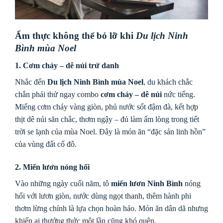
Ẩm thực không thể bỏ lỡ khi
Du lịch Ninh
Bình mùa Noel
1. Cơm cháy – dê núi trứ danh
Nhắc đến
Du lịch Ninh Bình mùa Noel
, du khách chắc
chắn phải thử ngay combo
cơm cháy – dê núi
nức tiếng.
Miếng cơm cháy vàng giòn, phủ nước sốt đậm đà, kết hợp
thịt dê núi săn chắc, thơm ngậy – đủ làm ấm lòng trong tiết
trời se lạnh của mùa Noel. Đây là món ăn “đặc sản linh hồn”
của vùng đất cố đô.
2. Miến lươn nóng hổi
Vào những ngày cuối năm, tô
miến lươn Ninh Bình
nóng
hổi với lươn giòn, nước dùng ngọt thanh, thêm hành phi
thơm lừng chính là lựa chọn hoàn hảo. Món ăn dân dã nhưng
khiến ai thưởng thức một lần cũng khó quên.