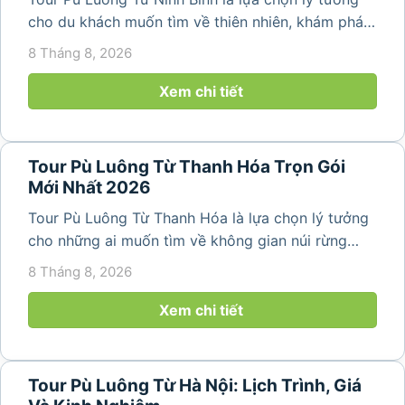
cho du khách muốn tìm về thiên nhiên, khám phá
bản làng và tận hưởng không gian nghỉ dưỡng yên
8 Tháng 8, 2026
bình. Với lịch trình 2N1Đ hoặc 3N2Đ, hành trình có
thể kết hợp tham...
Xem chi tiết
Tour Pù Luông Từ Thanh Hóa Trọn Gói
Mới Nhất 2026
Tour Pù Luông Từ Thanh Hóa là lựa chọn lý tưởng
cho những ai muốn tìm về không gian núi rừng
trong lành, ruộng bậc thang xanh mướt và những
8 Tháng 8, 2026
bản làng bình yên ngay trong một hành trình ngắn
ngày. Không cần di chuyển...
Xem chi tiết
Tour Pù Luông Từ Hà Nội: Lịch Trình, Giá