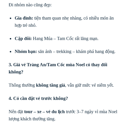
Đi nhóm nào cũng đẹp:
Gia đình:
tiện tham quan nhẹ nhàng, có nhiều món ăn
hợp trẻ nhỏ.
Cặp đôi:
Hang Múa – Tam Cốc rất lãng mạn.
Nhóm bạn:
săn ảnh – trekking – khám phá hang động.
3. Giá vé Tràng An/Tam Cốc mùa Noel có thay đổi
không?
Thông thường
không tăng giá
, vẫn giữ mức vé niêm yết.
4. Có cần đặt vé trước không?
Nên đặt
tour – xe – vé du lịch
trước 3–7 ngày vì mùa Noel
lượng khách thường tăng.