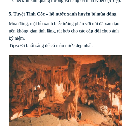
– Check-in khu quảng trường và hang đá mùa Noel cực đẹp.
5. Tuyệt Tình Cốc – hồ nước xanh huyền bí mùa đông
Mùa đông, mặt hồ xanh biếc tương phản với núi đá xám tạo
nên không gian tĩnh lặng, rất hợp cho các
cặp đôi
chụp ảnh
kỷ niệm.
Tips:
Đi buổi sáng để có màu nước đẹp nhất.