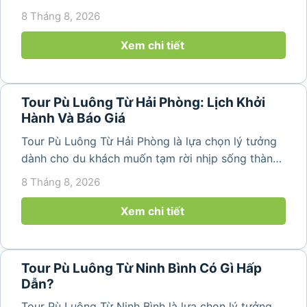
không khí trong lành và khám phá vẻ đẹp bình yên
8 Tháng 8, 2026
của vùng núi Thanh Hóa. Với những bản làng mộc
mạc, ruộng bậc...
Xem chi tiết
Tour Pù Luông Từ Hải Phòng: Lịch Khởi
Hành Và Báo Giá
Tour Pù Luông Từ Hải Phòng là lựa chọn lý tưởng
dành cho du khách muốn tạm rời nhịp sống thành
phố để tìm về không gian núi rừng trong lành,
8 Tháng 8, 2026
những bản làng bình yên và cảnh quan ruộng bậc
thang đặc trưng. Từ...
Xem chi tiết
Tour Pù Luông Từ Ninh Bình Có Gì Hấp
Dẫn?
Tour Pù Luông Từ Ninh Bình là lựa chọn lý tưởng