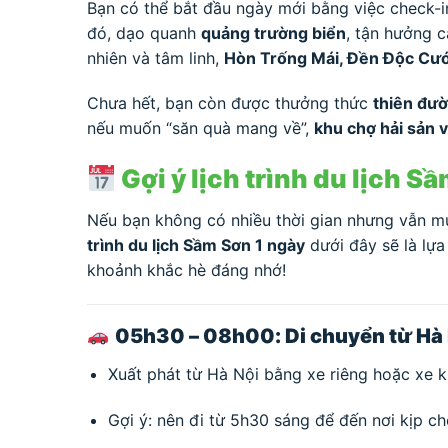
Bạn có thể bắt đầu ngày mới bằng việc check-i
đó, dạo quanh
quảng trường biển
, tận hưởng 
nhiên và tâm linh,
Hòn Trống Mái, Đền Độc Cư
Chưa hết, bạn còn được thưởng thức
thiên đư
nếu muốn “săn quà mang về”,
khu chợ hải sản 
Gợi ý lịch trình du lịch S
Nếu bạn không có nhiều thời gian nhưng vẫn mu
trình du lịch Sầm Sơn 1 ngày
dưới đây sẽ là lựa
khoảnh khắc hè đáng nhớ!
05h30 – 08h00: Di chuyển từ Hà
Xuất phát từ Hà Nội bằng xe riêng hoặc xe k
Gợi ý: nên đi từ 5h30 sáng để đến nơi kịp che