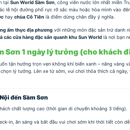
n tại
Sun World Sầm Sơn
, công viên nước lớn nhất miền Tr
các lễ hội đường phố rực rỡ sắc màu hoặc hòa mình vào đê
ớc
hay
chùa Cô Tiên
là điểm dừng chân đầy ý nghĩa.
ờng ẩm thực địa phương
với những món đặc sản trứ danh nh
và các cửa hàng đặc sản quanh khu Sun World
là nơi bạn n
ầm Sơn 1 ngày lý tưởng (cho khách đ
ốn tận hưởng trọn vẹn không khí biển xanh – nắng vàng và 
 chọn lý tưởng. Lên xe từ sớm, vui chơi thỏa thích cả ngày,
 Nội đến Sầm Sơn
hách chất lượng cao (thời gian di chuyển khoảng 3 tiếng).
ck-in, ăn sáng và bắt đầu vui chơi sớm khi thời tiết còn dễ