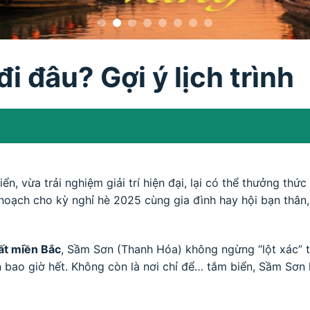
i đâu? Gợi ý lịch trình
n, vừa trải nghiệm giải trí hiện đại, lại có thể thưởng th
oạch cho kỳ nghỉ hè 2025 cùng gia đình hay hội bạn thân,
ất miền Bắc
, Sầm Sơn (Thanh Hóa) không ngừng “lột xác” 
 bao giờ hết. Không còn là nơi chỉ để… tắm biển, Sầm Sơn h