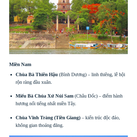
Miền Nam
Chùa Bà Thiên Hậu
(Bình Dương) – linh thiêng, lễ hội
rộn ràng đầu xuân.
Miếu Bà Chúa Xứ Núi Sam
(Châu Đốc) – điểm hành
hương nổi tiếng nhất miền Tây.
Chùa Vĩnh Tràng (Tiền Giang)
– kiến trúc độc đáo,
không gian thoáng đãng.