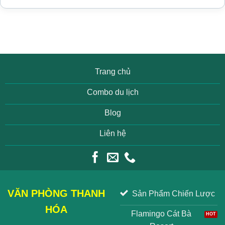
Trang chủ
Combo du lịch
Blog
Liên hệ
VĂN PHÒNG THANH
Sản Phẩm Chiến Lược
HÓA
Flamingo Cát Bà