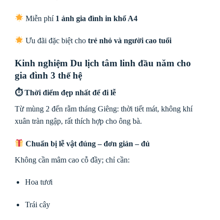
Miễn phí
1 ảnh gia đình in khổ A4
Ưu đãi đặc biệt cho
trẻ nhỏ và người cao tuổi
Kinh nghiệm Du lịch tâm linh đầu năm cho
gia đình 3 thế hệ
⏱ Thời điểm đẹp nhất để đi lễ
Từ mùng 2 đến rằm tháng Giêng: thời tiết mát, không khí
xuân tràn ngập, rất thích hợp cho ông bà.
Chuẩn bị lễ vật đúng – đơn giản – đủ
Không cần mâm cao cỗ đầy; chỉ cần:
Hoa tươi
Trái cây