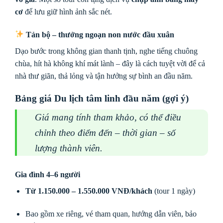
cơ
để lưu giữ hình ảnh sắc nét.
Tản bộ – thưởng ngoạn non nước đầu xuân
Dạo bước trong không gian thanh tịnh, nghe tiếng chuông
chùa, hít hà không khí mát lành – đây là cách tuyệt vời để cả
nhà thư giãn, thả lỏng và tận hưởng sự bình an đầu năm.
Bảng giá Du lịch tâm linh đầu năm (gợi ý)
Giá mang tính tham khảo, có thể điều
chỉnh theo điểm đến – thời gian – số
lượng thành viên.
Gia đình 4–6 người
Từ 1.150.000 – 1.550.000 VNĐ/khách
(tour 1 ngày)
Bao gồm xe riêng, vé tham quan, hướng dẫn viên, bảo