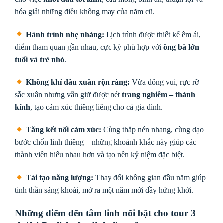
hóa giải những điều không may của năm cũ.
Hành trình nhẹ nhàng:
Lịch trình được thiết kế êm ái,
điểm tham quan gần nhau, cực kỳ phù hợp với
ông bà lớn
tuổi và trẻ nhỏ
.
Không khí đầu xuân rộn ràng:
Vừa đông vui, rực rỡ
sắc xuân nhưng vẫn giữ được nét
trang nghiêm – thành
kính
, tạo cảm xúc thiêng liêng cho cả gia đình.
Tăng kết nối cảm xúc:
Cùng thắp nén nhang, cùng dạo
bước chốn linh thiêng – những khoảnh khắc này giúp các
thành viên hiểu nhau hơn và tạo nên kỷ niệm đặc biệt.
Tái tạo năng lượng:
Thay đổi không gian đầu năm giúp
tinh thần sảng khoái, mở ra một năm mới đầy hứng khởi.
Những điểm đến tâm linh nổi bật cho tour 3