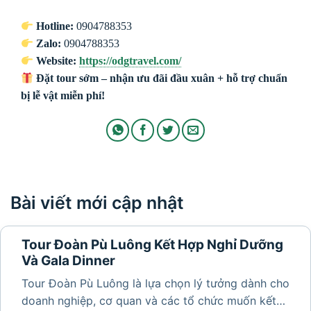
Hotline:
0904788353
Zalo:
0904788353
Website:
https://odgtravel.com/
Đặt tour sớm – nhận ưu đãi đầu xuân + hỗ trợ chuẩn
bị lễ vật miễn phí!
Bài viết mới cập nhật
Tour Đoàn Pù Luông Kết Hợp Nghỉ Dưỡng
Và Gala Dinner
Tour Đoàn Pù Luông là lựa chọn lý tưởng dành cho
doanh nghiệp, cơ quan và các tổ chức muốn kết