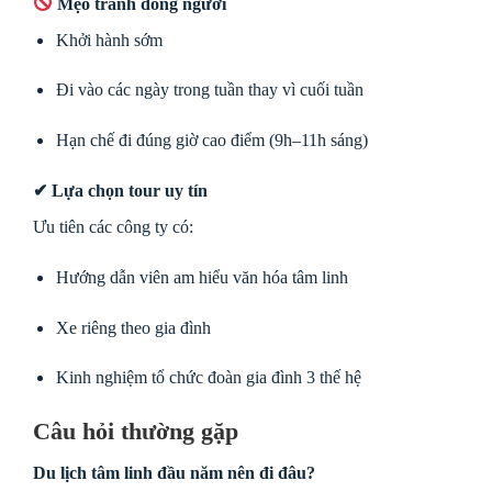
Mẹo tránh đông người
Khởi hành sớm
Đi vào các ngày trong tuần thay vì cuối tuần
Hạn chế đi đúng giờ cao điểm (9h–11h sáng)
✔ Lựa chọn tour uy tín
Ưu tiên các công ty có:
Hướng dẫn viên am hiểu văn hóa tâm linh
Xe riêng theo gia đình
Kinh nghiệm tổ chức đoàn gia đình 3 thế hệ
Câu hỏi thường gặp
Du lịch tâm linh đầu năm nên đi đâu?