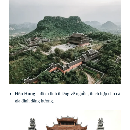
Đền Hùng
– điểm linh thiêng về nguồn, thích hợp cho cả
gia đình dâng hương.