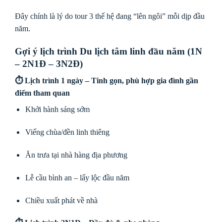
Đây chính là lý do tour 3 thế hệ đang “lên ngôi” mỗi dịp đầu
năm.
Gợi ý lịch trình Du lịch tâm linh đầu năm (1N
– 2N1Đ – 3N2Đ)
⏱ Lịch trình 1 ngày – Tinh gọn, phù hợp gia đình gần
điểm tham quan
Khởi hành sáng sớm
Viếng chùa/đền linh thiêng
Ăn trưa tại nhà hàng địa phương
Lễ cầu bình an – lấy lộc đầu năm
Chiều xuất phát về nhà