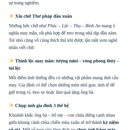
sự trang nghiêm.
Xin chữ Thư pháp đầu xuân
Những bức chữ như
Phúc – Lộc – Thọ – Bình An
mang ý
nghĩa may mắn, rất phù hợp để treo trong nhà dịp đầu năm.
Trẻ nhỏ cũng vô cùng thích thú khi được tận mắt xem nghệ
nhân viết chữ.
Thỉnh lộc may mắn: tượng mini – vòng phong thủy –
túi lộc
Mỗi điểm linh thiêng đều có những vật phẩm mang tính cầu
may. Gia đình có thể chọn những món nhỏ gọn, tinh tế để
giữ trong ví, treo xe hoặc làm quà tặng ông bà.
Chụp ảnh gia đình 3 thế hệ
Khoảnh khắc ông bà – bố mẹ – con cháu đứng cạnh nhau
giữa khung cảnh chùa chiền mùa xuân sẽ trở thành
kỷ niệm
vô giá
. Một số tour còn tặng dịch vụ
chụp ảnh bằng máy