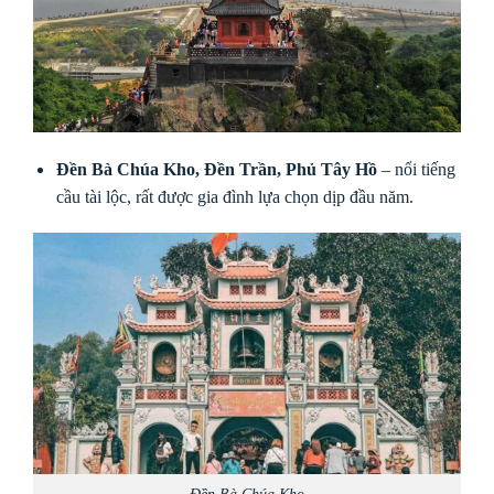
Đền Bà Chúa Kho, Đền Trần, Phủ Tây Hồ
– nổi tiếng
cầu tài lộc, rất được gia đình lựa chọn dịp đầu năm.
Đền Bà Chúa Kho