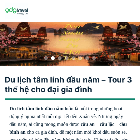
Skip
to
content
Du lịch tâm linh đầu năm – Tour 3
thế hệ cho đại gia đình
Du lịch tâm linh đầu năm
luôn là một trong những hoạt
động ý nghĩa nhất mỗi dịp Tết đến Xuân về. Những ngày
đầu năm, ai cũng mong muốn được
cầu an – cầu lộc – cầu
bình an
cho cả gia đình, để một năm mới khởi đầu suôn sẻ,
may mắn và tràn đầy năng lượng tích cực. Chính vì vậy, các