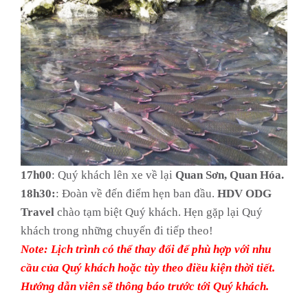
17h00
: Quý khách lên xe về lại
Quan
Sơn, Quan Hóa.
18h30:
: Đoàn về đến điểm hẹn ban đầu.
HDV ODG
Travel
chào tạm biệt Quý khách. Hẹn gặp lại Quý
khách trong những chuyến đi tiếp theo!
Note: Lịch trình có thể thay đổi để phù hợp với nhu
cầu của Quý khách hoặc tùy theo điều kiện thời tiết.
Hướng dẫn viên sẽ thông báo trước tới Quý khách.