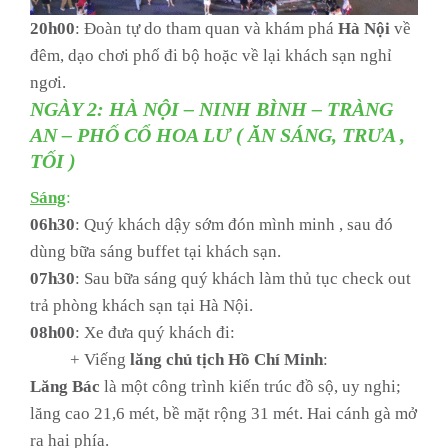
20h00
: Đoàn tự do tham quan và khám phá
Hà
Nội
về
đêm, dạo chơi phố đi bộ hoặc về lại khách sạn nghỉ
ngơi.
NGÀY 2: HÀ NỘI – NINH BÌNH – TRÀNG
AN – PHỐ CỔ HOA LƯ ( ĂN SÁNG, TRƯA ,
TỐI )
Sáng
:
06h30
: Quý khách dậy sớm đón mình minh , sau đó
dùng bữa sáng buffet tại khách sạn.
07h30
: Sau bữa sáng quý khách làm thủ tục check out
trả phòng khách sạn tại Hà Nội.
08h00
: Xe đưa quý khách đi:
+ Viếng
lăng chủ tịch Hồ Chí Minh
:
Lăng
Bác
là một công trình kiến trúc đồ sộ, uy nghi;
lăng cao 21,6 mét, bề mặt rộng 31 mét. Hai cánh gà mở
ra hai phía.