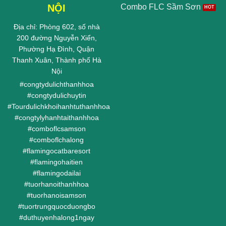
NỘI
Combo FLC Sầm Sơn
Địa chỉ: Phòng 602, số nhà
200 đường Nguyễn Xiển,
Phường Hạ Đình, Quận
Thanh Xuân, Thành phố Hà
Nội
#
congtydulichthanhhoa
#
congtydulichuytin
#
Tourdulichkhoihanhtuthanhhoa
#
congtylyhanhtaithanhhoa
#
comboflcsamson
#
comboflchalong
#
flamingocatbaresort
#
flamingohaitien
#
flamingodailai
#
tuorhanoithanhhoa
#
tuorhanoisamson
#
tuortrungquocduongbo
#
duthuyenhalong1ngay