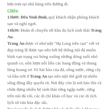
bữa trưa tại nhà hàng trên đường đi.
Chiều
:
13h00: Đến Ninh Bình,
quý khách nhận phòng khách
sạn và nghỉ ngơi.
14h30:
Đoàn di chuyển tới khu du lịch sinh thái
Tràng
An.
Tràng
An
được ví như một “Hạ Long trên cạn” với vẻ
đẹp tráng lệ được tạo nên bởi hệ thống núi đá muôn
hình vạn trạng soi bóng xuống những dòng suối nhỏ
quanh co, uốn lượn nối liền các hang động và thung
lũng hoang sơ. Vẻ hài hòa của đá, sông nước, rừng cây
và bầu trời ở
Tràng
An
tạo nên một thế giới tự nhiên
sống động đầy quyến rũ. Nơi đây còn là nơi bảo tồn và
chứa đựng nhiều hệ sinh thái rừng ngập nước, rừng
trên núi đá vôi, các di chỉ khảo cổ học và các di tích
lịch sử văn hóa đặc sắc.