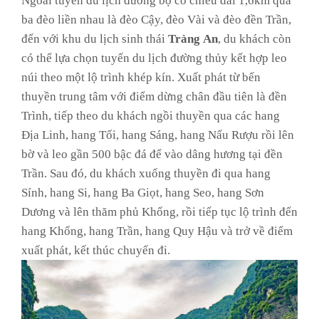
Ngoài tuyến du lịch đường bộ có chiều dài 1,6km qua
ba đèo liền nhau là đèo Cậy, đèo Vài và đèo đền Trần,
đến với khu du lịch sinh thái
Tràng
An
, du khách còn
có thể lựa chọn tuyến du lịch đường thủy kết hợp leo
núi theo một lộ trình khép kín. Xuất phát từ bến
thuyền trung tâm với điểm dừng chân đầu tiên là đền
Trình, tiếp theo du khách ngồi thuyền qua các hang
Địa Linh, hang Tối, hang Sáng, hang Nấu Rượu rồi lên
bờ và leo gần 500 bậc đá để vào dâng hương tại đền
Trần. Sau đó, du khách xuống thuyền đi qua hang
Sính, hang Si, hang Ba Giọt, hang Seo, hang Sơn
Dương và lên thăm phủ Khống, rồi tiếp tục lộ trình đến
hang Khống, hang Trần, hang Quy Hậu và trở về điểm
xuất phát, kết thúc chuyến đi.