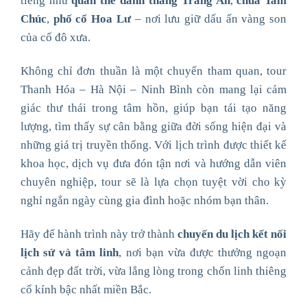
tiếng như
quần thể danh thắng Tràng An
,
chùa Tam
Chúc
,
phố cổ Hoa Lư
– nơi lưu giữ dấu ấn vàng son
của cố đô xưa.
Không chỉ đơn thuần là một chuyến tham quan, tour
Thanh Hóa – Hà Nội – Ninh Bình còn mang lại cảm
giác thư thái trong tâm hồn, giúp bạn tái tạo năng
lượng, tìm thấy sự cân bằng giữa đời sống hiện đại và
những giá trị truyền thống. Với lịch trình được thiết kế
khoa học, dịch vụ đưa đón tận nơi và hướng dẫn viên
chuyên nghiệp, tour sẽ là lựa chọn tuyệt vời cho kỳ
nghỉ ngắn ngày cùng gia đình hoặc nhóm bạn thân.
Hãy để hành trình này trở thành
chuyến du lịch kết nối
lịch sử và tâm linh
, nơi bạn vừa được thưởng ngoạn
cảnh đẹp đất trời, vừa lắng lòng trong chốn linh thiêng
cổ kính bậc nhất miền Bắc.