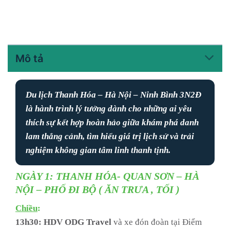
Mô tả
Du lịch Thanh Hóa – Hà Nội – Ninh Bình 3N2Đ
là hành trình lý tưởng dành cho những ai yêu
thích sự kết hợp hoàn hảo giữa khám phá danh
lam thắng cảnh, tìm hiểu giá trị lịch sử và trải
nghiệm không gian tâm linh thanh tịnh.
NGÀY 1: THANH HÓA- QUAN SƠN – HÀ
NỘI – PHỐ ĐI BỘ ( ĂN TRƯA , TỐI )
Chiều
:
13h30: HDV ODG Travel
và xe đón đoàn tại Điểm