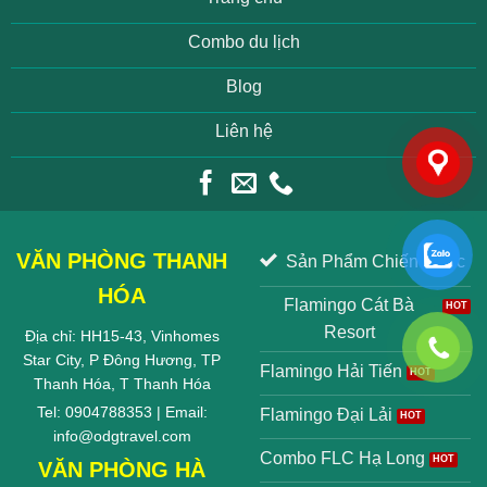
Combo du lịch
Blog
Liên hệ
VĂN PHÒNG THANH
Sản Phẩm Chiến Lược
HÓA
Flamingo Cát Bà
Resort
Địa chỉ: HH15-43, Vinhomes
Star City, P Đông Hương, TP
Flamingo Hải Tiến
Thanh Hóa, T Thanh Hóa
Tel: 0904788353 | Email:
Flamingo Đại Lải
info@odgtravel.com
Combo FLC Hạ Long
VĂN PHÒNG HÀ