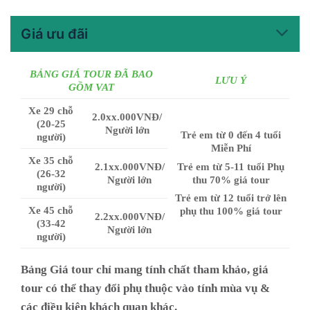
Giá ưu đãi
BẢNG GIÁ TOUR ĐÃ BAO
LƯU Ý
GỒM VAT
Xe 29 chỗ
2.0xx.000VNĐ/
(20-25
Người lớn
Trẻ em từ 0 đến 4 tuổi
người)
Miễn Phí
Xe 35 chỗ
2.1xx.000VNĐ/
Trẻ em từ 5-11 tuổi Phụ
(26-32
Người lớn
thu 70% giá tour
người)
Trẻ em từ 12 tuổi trở lên
Xe 45 chỗ
phụ thu 100% giá tour
2.2xx.000VNĐ/
(33-42
Người lớn
người)
Bảng Giá tour chỉ mang tính chất tham khảo, giá
tour có thể thay đổi phụ thuộc vào tính mùa vụ &
các điều kiện khách quan khác.