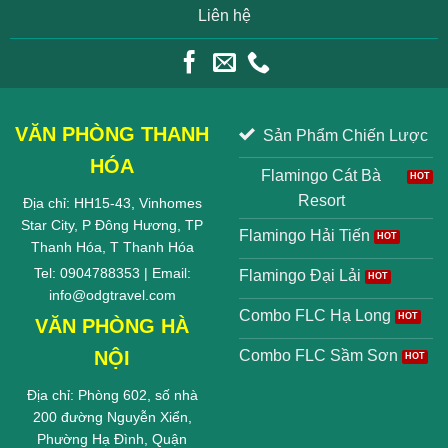
Liên hệ
VĂN PHÒNG THANH
Sản Phẩm Chiến Lược
HÓA
Flamingo Cát Bà
Resort
Địa chỉ: HH15-43, Vinhomes
Star City, P Đông Hương, TP
Flamingo Hải Tiến
Thanh Hóa, T Thanh Hóa
Tel: 0904788353 | Email:
Flamingo Đại Lải
info@odgtravel.com
Combo FLC Hạ Long
VĂN PHÒNG HÀ
NỘI
Combo FLC Sầm Sơn
Địa chỉ: Phòng 602, số nhà
200 đường Nguyễn Xiển,
Phường Hạ Đình, Quận