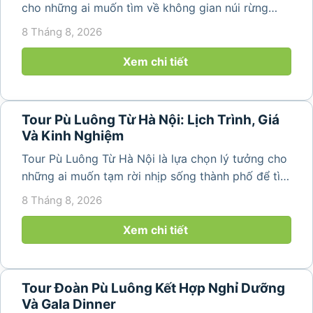
cho những ai muốn tìm về không gian núi rừng
trong lành, ruộng bậc thang xanh mướt và những
8 Tháng 8, 2026
bản làng bình yên ngay trong một hành trình ngắn
ngày. Không cần di chuyển...
Xem chi tiết
Tour Pù Luông Từ Hà Nội: Lịch Trình, Giá
Và Kinh Nghiệm
Tour Pù Luông Từ Hà Nội là lựa chọn lý tưởng cho
những ai muốn tạm rời nhịp sống thành phố để tìm
về không gian núi rừng xanh mát, những bản làng
8 Tháng 8, 2026
yên bình và ruộng bậc thang đặc trưng của Pù
Luông. Với...
Xem chi tiết
Tour Đoàn Pù Luông Kết Hợp Nghỉ Dưỡng
Và Gala Dinner