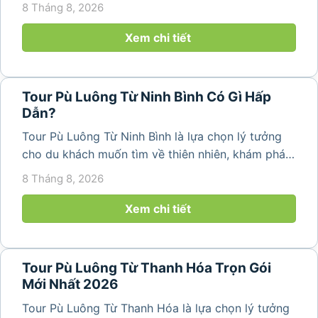
phố để tìm về không gian núi rừng trong lành,
8 Tháng 8, 2026
những bản làng bình yên và cảnh quan ruộng bậc
thang đặc trưng. Từ...
Xem chi tiết
Tour Pù Luông Từ Ninh Bình Có Gì Hấp
Dẫn?
Tour Pù Luông Từ Ninh Bình là lựa chọn lý tưởng
cho du khách muốn tìm về thiên nhiên, khám phá
bản làng và tận hưởng không gian nghỉ dưỡng yên
8 Tháng 8, 2026
bình. Với lịch trình 2N1Đ hoặc 3N2Đ, hành trình có
thể kết hợp tham...
Xem chi tiết
Tour Pù Luông Từ Thanh Hóa Trọn Gói
Mới Nhất 2026
Tour Pù Luông Từ Thanh Hóa là lựa chọn lý tưởng