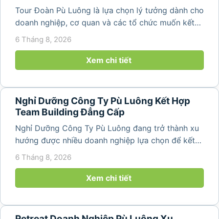
Tour Đoàn Pù Luông là lựa chọn lý tưởng dành cho
doanh nghiệp, cơ quan và các tổ chức muốn kết
hợp nghỉ dưỡng, tham quan và tổ chức các hoạt
6 Tháng 8, 2026
động gắn kết tập thể. Với cảnh quan thiên nhiên
nguyên sơ, không khí...
Xem chi tiết
Nghỉ Dưỡng Công Ty Pù Luông Kết Hợp
Team Building Đẳng Cấp
Nghỉ Dưỡng Công Ty Pù Luông đang trở thành xu
hướng được nhiều doanh nghiệp lựa chọn để kết
hợp giữa nghỉ ngơi, tái tạo năng lượng và xây
6 Tháng 8, 2026
dựng tinh thần đồng đội. Thay vì những chuyến du
lịch đơn thuần, nhiều công ty...
Xem chi tiết
Retreat Doanh Nghiệp Pù Luông Xu