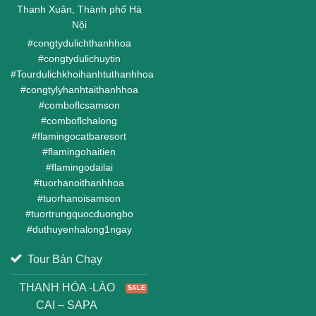
Thanh Xuân, Thành phố Hà
Nội
#
congtydulichthanhhoa
#
congtydulichuytin
#
Tourdulichkhoihanhtuthanhhoa
#
congtylyhanhtaithanhhoa
#
comboflcsamson
#
comboflchalong
#
flamingocatbaresort
#
flamingohaitien
#
flamingodailai
#
tuorhanoithanhhoa
#
tuorhanoisamson
#
tuortrungquocduongbo
#
duthuyenhalong1ngay
Tour Bán Chạy
THANH HÓA -LÀO
CAI – SAPA