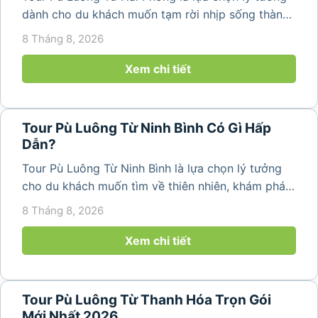
dành cho du khách muốn tạm rời nhịp sống thành
phố để tìm về không gian núi rừng trong lành,
8 Tháng 8, 2026
những bản làng bình yên và cảnh quan ruộng bậc
thang đặc trưng. Từ...
Xem chi tiết
Tour Pù Luông Từ Ninh Bình Có Gì Hấp
Dẫn?
Tour Pù Luông Từ Ninh Bình là lựa chọn lý tưởng
cho du khách muốn tìm về thiên nhiên, khám phá
bản làng và tận hưởng không gian nghỉ dưỡng yên
8 Tháng 8, 2026
bình. Với lịch trình 2N1Đ hoặc 3N2Đ, hành trình có
thể kết hợp tham...
Xem chi tiết
Tour Pù Luông Từ Thanh Hóa Trọn Gói
Mới Nhất 2026