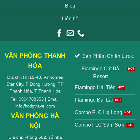
Blog
Liên hệ
VĂN PHÒNG THANH
Sản Phẩm Chiến Lược
HÓA
Flamingo Cát Bà
Resort
Địa chỉ: HH15-43, Vinhomes
Star City, P Đông Hương, TP
Flamingo Hải Tiến
Thanh Hóa, T Thanh Hóa
Tel: 0904788353 | Email:
Flamingo Đại Lải
info@odgtravel.com
Combo FLC Hạ Long
VĂN PHÒNG HÀ
NỘI
Combo FLC Sầm Sơn
Địa chỉ: Phòng 602, số nhà