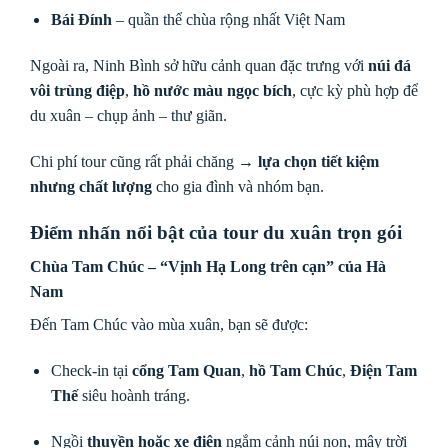
Bái Đính
– quần thể chùa rộng nhất Việt Nam
Ngoài ra, Ninh Bình sở hữu cảnh quan đặc trưng với
núi đá
vôi trùng điệp
,
hồ nước màu ngọc bích
, cực kỳ phù hợp để
du xuân – chụp ảnh – thư giãn.
Chi phí tour cũng rất phải chăng →
lựa chọn tiết kiệm
nhưng chất lượng
cho gia đình và nhóm bạn.
Điểm nhấn nổi bật của tour du xuân trọn gói
Chùa Tam Chúc – “Vịnh Hạ Long trên cạn” của Hà
Nam
Đến Tam Chúc vào mùa xuân, bạn sẽ được:
Check-in tại
cổng Tam Quan
,
hồ Tam Chúc
,
Điện Tam
Thế
siêu hoành tráng.
Ngồi
thuyền hoặc xe điện
ngắm cảnh núi non, mây trời