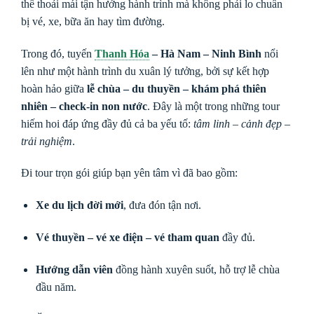
thể thoải mái tận hưởng hành trình mà không phải lo chuẩn
bị vé, xe, bữa ăn hay tìm đường.
Trong đó, tuyến
Thanh Hóa
– Hà Nam – Ninh Bình
nổi
lên như một hành trình du xuân lý tưởng, bởi sự kết hợp
hoàn hảo giữa
lễ chùa – du thuyền – khám phá thiên
nhiên – check-in non nước
. Đây là một trong những tour
hiếm hoi đáp ứng đầy đủ cả ba yếu tố:
tâm linh – cảnh đẹp –
trải nghiệm
.
Đi tour trọn gói giúp bạn yên tâm vì đã bao gồm:
Xe du lịch đời mới
, đưa đón tận nơi.
Vé thuyền – vé xe điện – vé tham quan
đầy đủ.
Hướng dẫn viên
đồng hành xuyên suốt, hỗ trợ lễ chùa
đầu năm.