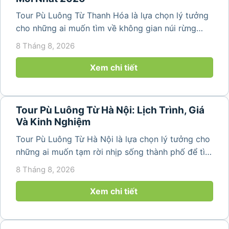
Tour Pù Luông Từ Thanh Hóa là lựa chọn lý tưởng
cho những ai muốn tìm về không gian núi rừng
trong lành, ruộng bậc thang xanh mướt và những
8 Tháng 8, 2026
bản làng bình yên ngay trong một hành trình ngắn
ngày. Không cần di chuyển...
Xem chi tiết
Tour Pù Luông Từ Hà Nội: Lịch Trình, Giá
Và Kinh Nghiệm
Tour Pù Luông Từ Hà Nội là lựa chọn lý tưởng cho
những ai muốn tạm rời nhịp sống thành phố để tìm
về không gian núi rừng xanh mát, những bản làng
8 Tháng 8, 2026
yên bình và ruộng bậc thang đặc trưng của Pù
Luông. Với...
Xem chi tiết