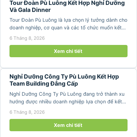
Tour Đoàn Pù Luông Kết Hợp Nghỉ Dưỡng
Và Gala Dinner
Tour Đoàn Pù Luông là lựa chọn lý tưởng dành cho
doanh nghiệp, cơ quan và các tổ chức muốn kết
hợp nghỉ dưỡng, tham quan và tổ chức các hoạt
6 Tháng 8, 2026
động gắn kết tập thể. Với cảnh quan thiên nhiên
nguyên sơ, không khí...
Xem chi tiết
Nghỉ Dưỡng Công Ty Pù Luông Kết Hợp
Team Building Đẳng Cấp
Nghỉ Dưỡng Công Ty Pù Luông đang trở thành xu
hướng được nhiều doanh nghiệp lựa chọn để kết
hợp giữa nghỉ ngơi, tái tạo năng lượng và xây
6 Tháng 8, 2026
dựng tinh thần đồng đội. Thay vì những chuyến du
lịch đơn thuần, nhiều công ty...
Xem chi tiết