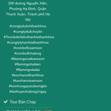
200 đường Nguyễn Xiển,
Phường Hạ Đình, Quận
Thanh Xuân, Thành phố Hà
Nội
#
congtydulichthanhhoa
#
congtydulichuytin
#
Tourdulichkhoihanhtuthanhhoa
#
congtylyhanhtaithanhhoa
#
comboflcsamson
#
comboflchalong
#
flamingocatbaresort
#
flamingohaitien
#
flamingodailai
#
tuorhanoithanhhoa
#
tuorhanoisamson
#
tuortrungquocduongbo
#
duthuyenhalong1ngay
Tour Bán Chạy