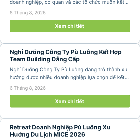
doanh nghiệp, cơ quan và các tổ chức muốn kết
hợp nghỉ dưỡng, tham quan và tổ chức các hoạt
6 Tháng 8, 2026
động gắn kết tập thể. Với cảnh quan thiên nhiên
nguyên sơ, không khí...
Xem chi tiết
Nghỉ Dưỡng Công Ty Pù Luông Kết Hợp
Team Building Đẳng Cấp
Nghỉ Dưỡng Công Ty Pù Luông đang trở thành xu
hướng được nhiều doanh nghiệp lựa chọn để kết
hợp giữa nghỉ ngơi, tái tạo năng lượng và xây
6 Tháng 8, 2026
dựng tinh thần đồng đội. Thay vì những chuyến du
lịch đơn thuần, nhiều công ty...
Xem chi tiết
Retreat Doanh Nghiệp Pù Luông Xu
Hướng Du Lịch MICE 2026