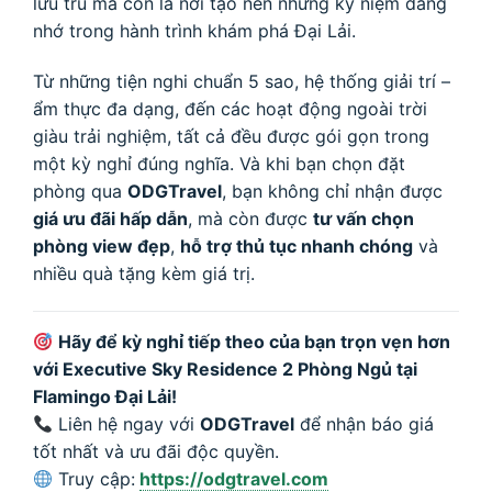
lưu trú mà còn là nơi tạo nên những kỷ niệm đáng
nhớ trong hành trình khám phá Đại Lải.
Từ những tiện nghi chuẩn 5 sao, hệ thống giải trí –
ẩm thực đa dạng, đến các hoạt động ngoài trời
giàu trải nghiệm, tất cả đều được gói gọn trong
một kỳ nghỉ đúng nghĩa. Và khi bạn chọn đặt
phòng qua
ODGTravel
, bạn không chỉ nhận được
giá ưu đãi hấp dẫn
, mà còn được
tư vấn chọn
phòng view đẹp
,
hỗ trợ thủ tục nhanh chóng
và
nhiều quà tặng kèm giá trị.
Hãy để kỳ nghỉ tiếp theo của bạn trọn vẹn hơn
với Executive Sky Residence 2 Phòng Ngủ tại
Flamingo Đại Lải!
Liên hệ ngay với
ODGTravel
để nhận báo giá
tốt nhất và ưu đãi độc quyền.
Truy cập:
https://odgtravel.com