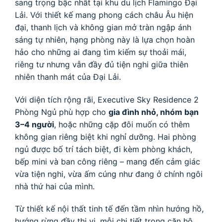
sang trọng bậc nhất tại khu du lịch Flamingo Đại
Lải. Với thiết kế mang phong cách châu Âu hiện
đại, thanh lịch và không gian mở tràn ngập ánh
sáng tự nhiên, hạng phòng này là lựa chọn hoàn
hảo cho những ai đang tìm kiếm sự thoải mái,
riêng tư nhưng vẫn đầy đủ tiện nghi giữa thiên
nhiên thanh mát của Đại Lải.
Với diện tích rộng rãi, Executive Sky Residence 2
Phòng Ngủ phù hợp cho
gia đình nhỏ, nhóm bạn
3–4 người
, hoặc những cặp đôi muốn có thêm
không gian riêng biệt khi nghỉ dưỡng. Hai phòng
ngủ được bố trí tách biệt, đi kèm phòng khách,
bếp mini và ban công riêng – mang đến cảm giác
vừa tiện nghi, vừa ấm cúng như đang ở chính ngôi
nhà thứ hai của mình.
Từ thiết kế nội thất tinh tế đến tầm nhìn hướng hồ,
hướng rừng đầy thi vị, mỗi chi tiết trong căn hộ