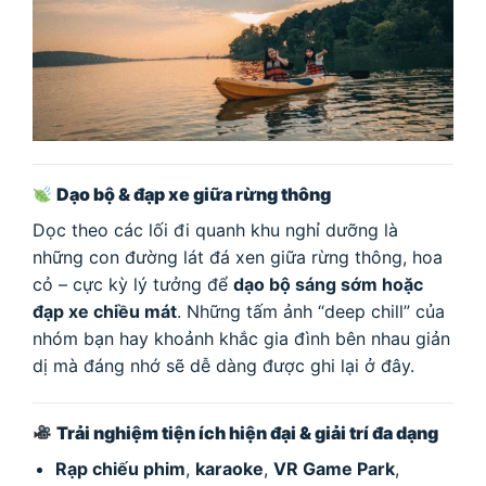
Dạo bộ & đạp xe giữa rừng thông
Dọc theo các lối đi quanh khu nghỉ dưỡng là
những con đường lát đá xen giữa rừng thông, hoa
cỏ – cực kỳ lý tưởng để
dạo bộ sáng sớm hoặc
đạp xe chiều mát
. Những tấm ảnh “deep chill” của
nhóm bạn hay khoảnh khắc gia đình bên nhau giản
dị mà đáng nhớ sẽ dễ dàng được ghi lại ở đây.
Trải nghiệm tiện ích hiện đại & giải trí đa dạng
Rạp chiếu phim
,
karaoke
,
VR Game Park
,