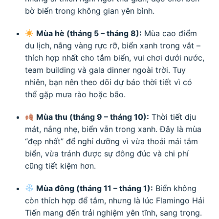
bờ biển trong không gian yên bình.
Mùa hè (tháng 5 – tháng 8):
Mùa cao điểm
du lịch, nắng vàng rực rỡ, biển xanh trong vắt –
thích hợp nhất cho tắm biển, vui chơi dưới nước,
team building và gala dinner ngoài trời. Tuy
nhiên, bạn nên theo dõi dự báo thời tiết vì có
thể gặp mưa rào hoặc bão.
Mùa thu (tháng 9 – tháng 10):
Thời tiết dịu
mát, nắng nhẹ, biển vẫn trong xanh. Đây là mùa
“đẹp nhất” để nghỉ dưỡng vì vừa thoải mái tắm
biển, vừa tránh được sự đông đúc và chi phí
cũng tiết kiệm hơn.
Mùa đông (tháng 11 – tháng 1):
Biển không
còn thích hợp để tắm, nhưng là lúc Flamingo Hải
Tiến mang đến trải nghiệm yên tĩnh, sang trọng.