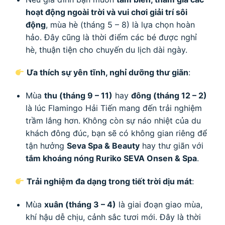
hoạt động ngoài trời và vui chơi giải trí sôi
động
, mùa hè (tháng 5 – 8) là lựa chọn hoàn
hảo. Đây cũng là thời điểm các bé được nghỉ
hè, thuận tiện cho chuyến du lịch dài ngày.
Ưa thích sự yên tĩnh, nghỉ dưỡng thư giãn
:
Mùa
thu (tháng 9 – 11)
hay
đông (tháng 12 – 2)
là lúc Flamingo Hải Tiến mang đến trải nghiệm
trầm lắng hơn. Không còn sự náo nhiệt của du
khách đông đúc, bạn sẽ có không gian riêng để
tận hưởng
Seva Spa & Beauty
hay thư giãn với
tắm khoáng nóng Ruriko SEVA Onsen & Spa
.
Trải nghiệm đa dạng trong tiết trời dịu mát
:
Mùa
xuân (tháng 3 – 4)
là giai đoạn giao mùa,
khí hậu dễ chịu, cảnh sắc tươi mới. Đây là thời