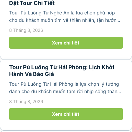
Đặt Tour Chi Tiết
Tour Pù Luông Từ Nghệ An là lựa chọn phù hợp
cho du khách muốn tìm về thiên nhiên, tận hưởng
không khí trong lành và khám phá vẻ đẹp bình yên
8 Tháng 8, 2026
của vùng núi Thanh Hóa. Với những bản làng mộc
mạc, ruộng bậc...
Xem chi tiết
Tour Pù Luông Từ Hải Phòng: Lịch Khởi
Hành Và Báo Giá
Tour Pù Luông Từ Hải Phòng là lựa chọn lý tưởng
dành cho du khách muốn tạm rời nhịp sống thành
phố để tìm về không gian núi rừng trong lành,
8 Tháng 8, 2026
những bản làng bình yên và cảnh quan ruộng bậc
thang đặc trưng. Từ...
Xem chi tiết