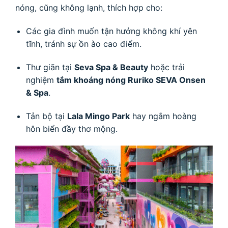
nóng, cũng không lạnh, thích hợp cho:
Các gia đình muốn tận hưởng không khí yên
tĩnh, tránh sự ồn ào cao điểm.
Thư giãn tại
Seva Spa & Beauty
hoặc trải
nghiệm
tắm khoáng nóng Ruriko SEVA Onsen
& Spa
.
Tản bộ tại
Lala Mingo Park
hay ngắm hoàng
hôn biển đầy thơ mộng.