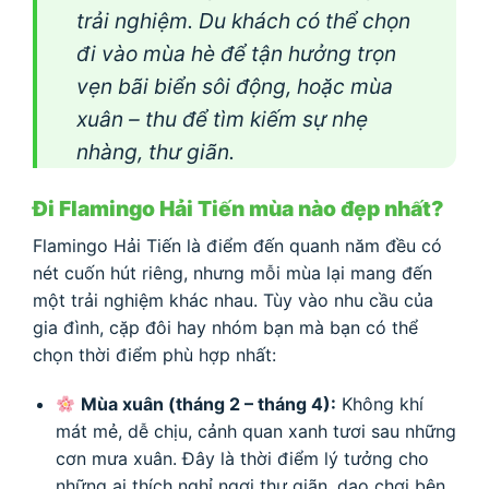
trải nghiệm. Du khách có thể chọn
đi vào mùa hè để tận hưởng trọn
vẹn bãi biển sôi động, hoặc mùa
xuân – thu để tìm kiếm sự nhẹ
nhàng, thư giãn.
Đi Flamingo Hải Tiến mùa nào đẹp nhất?
Flamingo Hải Tiến là điểm đến quanh năm đều có
nét cuốn hút riêng, nhưng mỗi mùa lại mang đến
một trải nghiệm khác nhau. Tùy vào nhu cầu của
gia đình, cặp đôi hay nhóm bạn mà bạn có thể
chọn thời điểm phù hợp nhất:
Mùa xuân (tháng 2 – tháng 4):
Không khí
mát mẻ, dễ chịu, cảnh quan xanh tươi sau những
cơn mưa xuân. Đây là thời điểm lý tưởng cho
những ai thích nghỉ ngơi thư giãn, dạo chơi bên