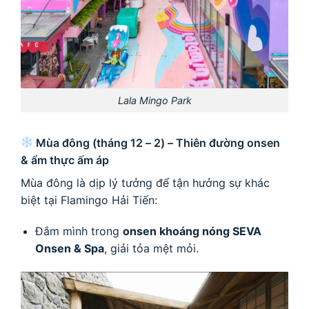
Lala Mingo Park
Mùa đông (tháng 12 – 2) – Thiên đường onsen
& ẩm thực ấm áp
Mùa đông là dịp lý tưởng để tận hưởng sự khác
biệt tại Flamingo Hải Tiến:
Đắm mình trong
onsen khoáng nóng SEVA
Onsen & Spa
, giải tỏa mệt mỏi.