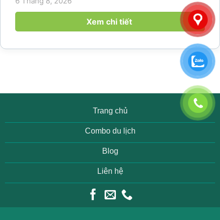
6 Tháng 8, 2026
họp và gắn kết đội ngũ ngày càng tăng. Không chỉ
mang đến khoảng thời gian thư giãn...
Xem chi tiết
Trang chủ
Combo du lịch
Blog
Liên hệ