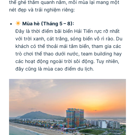
thể ghé thăm quanh năm, mỗi mùa lại mang một
nét đẹp và trải nghiệm riêng:
Mùa hè (Tháng 5 – 8):
Đây là thời điểm bãi biển Hải Tiến rực rỡ nhất
với trời xanh, cát trắng, sóng biển vỗ rì rào. Du
khách có thể thoải mái tắm biển, tham gia các
trò chơi thể thao dưới nước, team building hay
các hoạt động ngoài trời sôi động. Tuy nhiên,
đây cũng là mùa cao điểm du lịch.