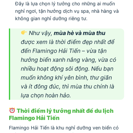
Đây là lựa chọn lý tưởng cho những ai muốn
nghỉ ngơi, tận hưởng dịch vụ spa, nhà hàng và
không gian nghỉ dưỡng riêng tư.
Như vậy,
mùa hè và mùa thu
được xem là thời điểm đẹp nhất để
đến Flamingo Hải Tiến – vừa tận
hưởng biển xanh nắng vàng, vừa có
nhiều hoạt động sôi động. Nếu bạn
muốn không khí yên bình, thư giãn
và ít đông đúc, thì mùa thu chính là
lựa chọn hoàn hảo.
Thời điểm lý tưởng nhất để du lịch
Flamingo Hải Tiến
Flamingo Hải Tiến là khu nghỉ dưỡng ven biển có