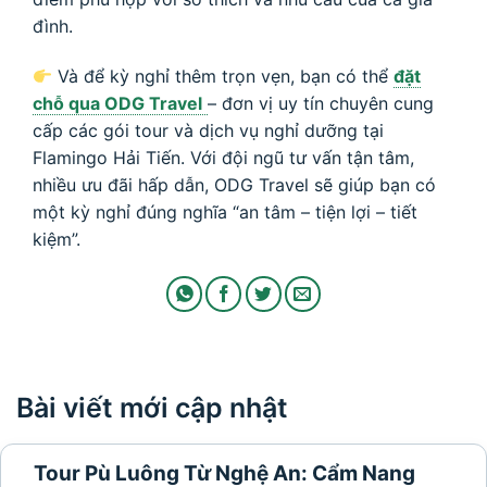
đình.
Và để kỳ nghỉ thêm trọn vẹn, bạn có thể
đặt
chỗ qua ODG Travel
– đơn vị uy tín chuyên cung
cấp các gói tour và dịch vụ nghỉ dưỡng tại
Flamingo Hải Tiến. Với đội ngũ tư vấn tận tâm,
nhiều ưu đãi hấp dẫn, ODG Travel sẽ giúp bạn có
một kỳ nghỉ đúng nghĩa “an tâm – tiện lợi – tiết
kiệm”.
Bài viết mới cập nhật
Tour Pù Luông Từ Nghệ An: Cẩm Nang