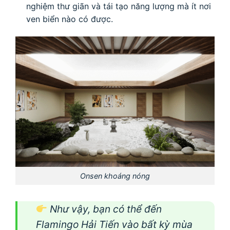
nghiệm thư giãn và tái tạo năng lượng mà ít nơi
ven biển nào có được.
Onsen khoáng nóng
Như vậy, bạn có thể đến
Flamingo Hải Tiến vào bất kỳ mùa