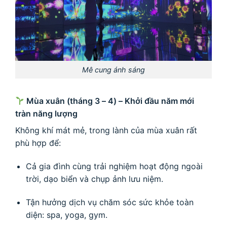
Mê cung ánh sáng
Mùa xuân (tháng 3 – 4) – Khởi đầu năm mới
tràn năng lượng
Không khí mát mẻ, trong lành của mùa xuân rất
phù hợp để:
Cả gia đình cùng trải nghiệm hoạt động ngoài
trời, dạo biển và chụp ảnh lưu niệm.
Tận hưởng dịch vụ chăm sóc sức khỏe toàn
diện: spa, yoga, gym.