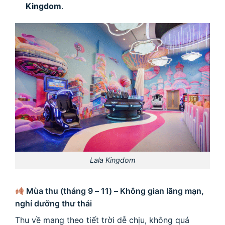
Kingdom
.
Lala Kingdom
Mùa thu (tháng 9 – 11) – Không gian lãng mạn,
nghỉ dưỡng thư thái
Thu về mang theo tiết trời dễ chịu, không quá