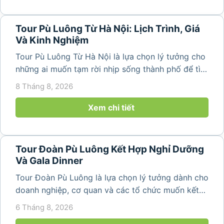
Tour Pù Luông Từ Hà Nội: Lịch Trình, Giá
Và Kinh Nghiệm
Tour Pù Luông Từ Hà Nội là lựa chọn lý tưởng cho
những ai muốn tạm rời nhịp sống thành phố để tìm
về không gian núi rừng xanh mát, những bản làng
8 Tháng 8, 2026
yên bình và ruộng bậc thang đặc trưng của Pù
Luông. Với...
Xem chi tiết
Tour Đoàn Pù Luông Kết Hợp Nghỉ Dưỡng
Và Gala Dinner
Tour Đoàn Pù Luông là lựa chọn lý tưởng dành cho
doanh nghiệp, cơ quan và các tổ chức muốn kết
hợp nghỉ dưỡng, tham quan và tổ chức các hoạt
6 Tháng 8, 2026
động gắn kết tập thể. Với cảnh quan thiên nhiên