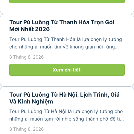
Tour Pù Luông Từ Thanh Hóa Trọn Gói
Mới Nhất 2026
Tour Pù Luông Từ Thanh Hóa là lựa chọn lý tưởng
cho những ai muốn tìm về không gian núi rừng
trong lành, ruộng bậc thang xanh mướt và những
8 Tháng 8, 2026
bản làng bình yên ngay trong một hành trình ngắn
ngày. Không cần di chuyển...
Xem chi tiết
Tour Pù Luông Từ Hà Nội: Lịch Trình, Giá
Và Kinh Nghiệm
Tour Pù Luông Từ Hà Nội là lựa chọn lý tưởng cho
những ai muốn tạm rời nhịp sống thành phố để tìm
về không gian núi rừng xanh mát, những bản làng
8 Tháng 8, 2026
yên bình và ruộng bậc thang đặc trưng của Pù