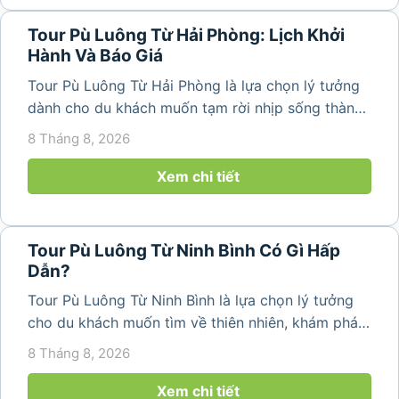
Tour Pù Luông Từ Hải Phòng: Lịch Khởi
Hành Và Báo Giá
Tour Pù Luông Từ Hải Phòng là lựa chọn lý tưởng
dành cho du khách muốn tạm rời nhịp sống thành
phố để tìm về không gian núi rừng trong lành,
8 Tháng 8, 2026
những bản làng bình yên và cảnh quan ruộng bậc
thang đặc trưng. Từ...
Xem chi tiết
Tour Pù Luông Từ Ninh Bình Có Gì Hấp
Dẫn?
Tour Pù Luông Từ Ninh Bình là lựa chọn lý tưởng
cho du khách muốn tìm về thiên nhiên, khám phá
bản làng và tận hưởng không gian nghỉ dưỡng yên
8 Tháng 8, 2026
bình. Với lịch trình 2N1Đ hoặc 3N2Đ, hành trình có
thể kết hợp tham...
Xem chi tiết