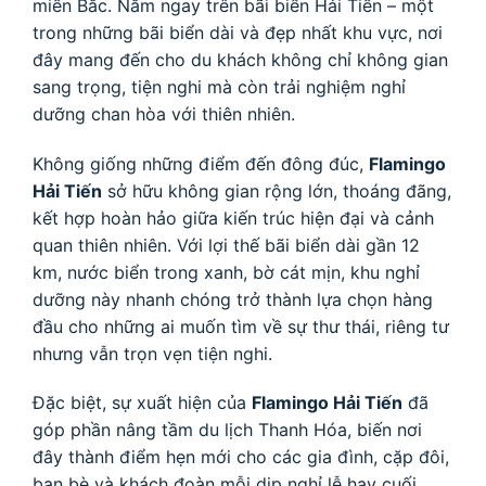
miền Bắc. Nằm ngay trên bãi biển Hải Tiến – một
trong những bãi biển dài và đẹp nhất khu vực, nơi
đây mang đến cho du khách không chỉ không gian
sang trọng, tiện nghi mà còn trải nghiệm nghỉ
dưỡng chan hòa với thiên nhiên.
Không giống những điểm đến đông đúc,
Flamingo
Hải Tiến
sở hữu không gian rộng lớn, thoáng đãng,
kết hợp hoàn hảo giữa kiến trúc hiện đại và cảnh
quan thiên nhiên. Với lợi thế bãi biển dài gần 12
km, nước biển trong xanh, bờ cát mịn, khu nghỉ
dưỡng này nhanh chóng trở thành lựa chọn hàng
đầu cho những ai muốn tìm về sự thư thái, riêng tư
nhưng vẫn trọn vẹn tiện nghi.
Đặc biệt, sự xuất hiện của
Flamingo Hải Tiến
đã
góp phần nâng tầm du lịch Thanh Hóa, biến nơi
đây thành điểm hẹn mới cho các gia đình, cặp đôi,
bạn bè và khách đoàn mỗi dịp nghỉ lễ hay cuối