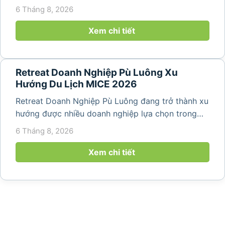
hợp giữa nghỉ ngơi, tái tạo năng lượng và xây
6 Tháng 8, 2026
dựng tinh thần đồng đội. Thay vì những chuyến du
lịch đơn thuần, nhiều công ty...
Xem chi tiết
Retreat Doanh Nghiệp Pù Luông Xu
Hướng Du Lịch MICE 2026
Retreat Doanh Nghiệp Pù Luông đang trở thành xu
hướng được nhiều doanh nghiệp lựa chọn trong
năm 2026 khi nhu cầu kết hợp nghỉ dưỡng, hội
6 Tháng 8, 2026
họp và gắn kết đội ngũ ngày càng tăng. Không chỉ
mang đến khoảng thời gian thư giãn...
Xem chi tiết