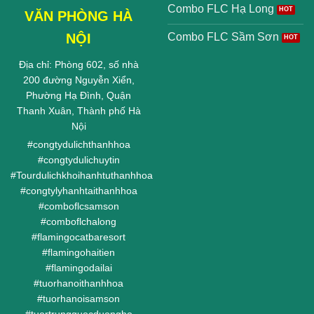
Combo FLC Hạ Long
VĂN PHÒNG HÀ
NỘI
Combo FLC Sầm Sơn
Địa chỉ: Phòng 602, số nhà
200 đường Nguyễn Xiển,
Phường Hạ Đình, Quận
Thanh Xuân, Thành phố Hà
Nội
#
congtydulichthanhhoa
#
congtydulichuytin
#
Tourdulichkhoihanhtuthanhhoa
#
congtylyhanhtaithanhhoa
#
comboflcsamson
#
comboflchalong
#
flamingocatbaresort
#
flamingohaitien
#
flamingodailai
#
tuorhanoithanhhoa
#
tuorhanoisamson
#
tuortrungquocduongbo